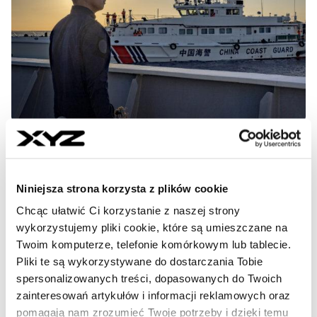
Chiny protestują po wizycie
szefowej unijnej dyplomacji na
Niniejsza strona korzysta z plików cookie
Filipinach
Chcąc ułatwić Ci korzystanie z naszej strony
„Wzywamy UE do autentycznego poszanowania
wykorzystujemy pliki cookie, które są umieszczane na
suwerenności terytorialnej Chin oraz ich praw i interesów
Twoim komputerze, telefonie komórkowym lub tablecie.
morskich na Morzu Południowochińskim i do
Pliki te są wykorzystywane do dostarczania Tobie
zaprzestania prowokowania problemów” – napisała w
spersonalizowanych treści, dopasowanych do Twoich
czwartkowym oświadczeniu skierowanym do Brukseli
zainteresowań artykułów i informacji reklamowych oraz
ambasada ChRL na Filipinach.
pomagają nam zrozumieć Twoje potrzeby i dzięki temu