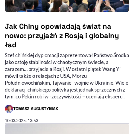
Jak Chiny opowiadają świat na
nowo: przyjaźń z Rosją i globalny
ład
Szef chińskiej dyplomacji zaprezentował Państwo Środka
jako ostoję stabilności w chaotycznym świecie, a
zarazem… przyjaciela Rosji. W ostatni piątek Wang Yi
mówił także o relacjach z USA, Morzu
Południowochińskim, Tajwanie i wojnie w Ukrainie. Wiele
deklaracji chińskiego polityka jest jednak sprzecznych z
tym, co Pekin robi w rzeczywistości – oceniają eksperci.
TOMASZ AUGUSTYNIAK
- AUTOR ARTYKUŁU - PROFIL
10.03.2025, 13:53