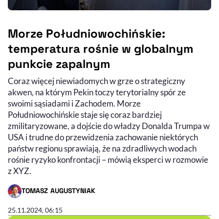
Morze Południowochińskie:
temperatura rośnie w globalnym
punkcie zapalnym
Coraz więcej niewiadomych w grze o strategiczny
akwen, na którym Pekin toczy terytorialny spór ze
swoimi sąsiadami i Zachodem. Morze
Południowochińskie staje się coraz bardziej
zmilitaryzowane, a dojście do władzy Donalda Trumpa w
USA i trudne do przewidzenia zachowanie niektórych
państw regionu sprawiają, że na zdradliwych wodach
rośnie ryzyko konfrontacji – mówią eksperci w rozmowie
z XYZ.
TOMASZ AUGUSTYNIAK
- AUTOR ARTYKUŁU - PROFIL
25.11.2024, 06:15