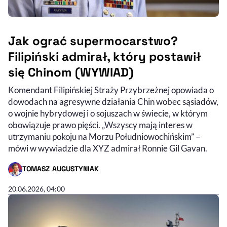
Jak ograć supermocarstwo?
Filipiński admirał, który postawił
się Chinom (WYWIAD)
Komendant Filipińskiej Straży Przybrzeżnej opowiada o
dowodach na agresywne działania Chin wobec sąsiadów,
o wojnie hybrydowej i o sojuszach w świecie, w którym
obowiązuje prawo pięści. „Wszyscy mają interes w
utrzymaniu pokoju na Morzu Południowochińskim” –
mówi w wywiadzie dla XYZ admirał Ronnie Gil Gavan.
TOMASZ AUGUSTYNIAK
- AUTOR ARTYKUŁU - PROFIL
20.06.2026, 04:00