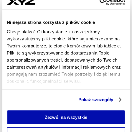
Niniejsza strona korzysta z plików cookie
Chcąc ułatwić Ci korzystanie z naszej strony
wykorzystujemy pliki cookie, które są umieszczane na
320 mln euro w nieruchomości
Twoim komputerze, telefonie komórkowym lub tablecie.
handlowe w Polsce
Pliki te są wykorzystywane do dostarczania Tobie
spersonalizowanych treści, dopasowanych do Twoich
W pierwszej połowie 2025 roku wartość transakcji na
zainteresowań artykułów i informacji reklamowych oraz
rynku nieruchomości handlowych w Polsce wyniosła 320
pomagają nam zrozumieć Twoje potrzeby i dzięki temu
mln euro – podała agencja Cushman & Wakefield. Choć
doskonalić funkcjonalności serwisu.
to o 35 proc. mniej niż średnia z ostatnich pięciu lat, druga
połowa roku może przynieść odbicie.
Część z plików jest niezbędna do prawidłowego działania
Pokaż szczegóły
serwisu i jego funkcjonalności.
MICHAŁ SZCZEŚNIEWSKI
- AUTOR ARTYKUŁU - PROFIL
Jeżeli nie wyrażasz zgody na zapisywanie plików cookie,
16.07.2025, 11:01
możesz łatwo zarządzać swoimi uprawnieniami, np. we
Zezwól na wszystkie
własnej przeglądarce internetowej lub po wybraniu opcji
Zarządzaj cookie.