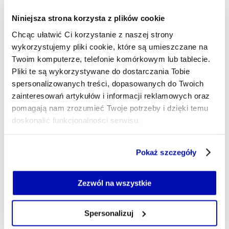
Tusk: według szacunków
poszkodowanych ws. Zondacrypto
Niniejsza strona korzysta z plików cookie
może być nawet 30 tys. osób
Chcąc ułatwić Ci korzystanie z naszej strony
wykorzystujemy pliki cookie, które są umieszczane na
Według szacunków poszkodowanych ws. Zondacrypto
Twoim komputerze, telefonie komórkowym lub tablecie.
może być nawet 30 tys. osób – powiedział na konferencji
Pliki te są wykorzystywane do dostarczania Tobie
w Warszawie premier Donald Tusk.
spersonalizowanych treści, dopasowanych do Twoich
zainteresowań artykułów i informacji reklamowych oraz
MATEUSZ LUBIŃSKI
- AUTOR ARTYKUŁU - PROFIL
pomagają nam zrozumieć Twoje potrzeby i dzięki temu
17.04.2026, 12:11
doskonalić funkcjonalności serwisu.
Część z plików jest niezbędna do prawidłowego działania
Pokaż szczegóły
serwisu i jego funkcjonalności.
Jeżeli nie wyrażasz zgody na zapisywanie plików cookie,
możesz łatwo zarządzać swoimi uprawnieniami, np. we
Zezwól na wszystkie
własnej przeglądarce internetowej lub po wybraniu opcji
Zarządzaj cookie.
Spersonalizuj