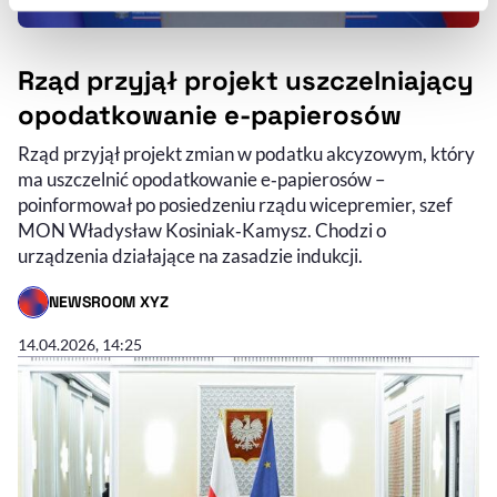
Szczegółowe informacje na ten temat znajdziesz w
naszej
Polityce Prywatności
.
Rząd przyjął projekt uszczelniający
opodatkowanie e-papierosów
Rząd przyjął projekt zmian w podatku akcyzowym, który
ma uszczelnić opodatkowanie e‑papierosów –
poinformował po posiedzeniu rządu wicepremier, szef
MON Władysław Kosiniak‑Kamysz. Chodzi o
urządzenia działające na zasadzie indukcji.
NEWSROOM XYZ
- AUTOR ARTYKUŁU - PROFIL
14.04.2026, 14:25