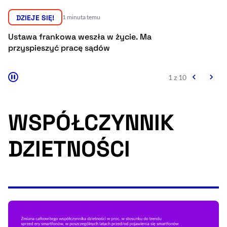
Resetuj opcje
DZIEJE SIĘ!
49 minut temu
Ułatwienia dostępności wspierają:
Prezydent podpisał cztery ustawy. Jedna
trafi do Trybunału Konstytucyjnego
2 z 10
WSPÓŁCZYNNIK
DZIETNOŚCI
, otwiera się w nowym 
Sprawdź, jak i dlaczego zwiększamy dostępność
, otwiera się w nowym oknie
Zgłoś problem
Deklaracja dostępności
, otwiera się w no