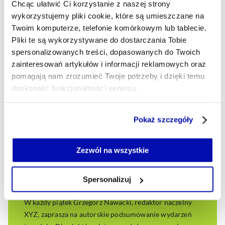
Chcąc ułatwić Ci korzystanie z naszej strony
ważnych pojęć ekonomicznych
wykorzystujemy pliki cookie, które są umieszczane na
Gospodarka to żywy organizm, w którym teoretyczne
Twoim komputerze, telefonie komórkowym lub tablecie.
definicje spotykają się z naszymi codziennymi wyborami
Pliki te są wykorzystywane do dostarczania Tobie
przy sklepowych półkach czy bankowych okienkach. Ich
spersonalizowanych treści, dopasowanych do Twoich
zrozumienie pozwala dostrzec niewidzialne nici łączące
zainteresowań artykułów i informacji reklamowych oraz
globalne rynki z zasobnością naszych portfeli. Niniejsze
pomagają nam zrozumieć Twoje potrzeby i dzięki temu
zestawienie rzuca światło na ważne zjawiska, od
doskonalić funkcjonalności serwisu.
demografii przez siłę nabywczą pieniądza po zaufanie
społeczne i jego rolę w gospodarce.
Część z plików jest niezbędna do prawidłowego działania
Pokaż szczegóły
serwisu i jego funkcjonalności.
MICHAŁ KULBACKI
- AUTOR ARTYKUŁU - PROFIL
Jeżeli nie wyrażasz zgody na zapisywanie plików cookie,
możesz łatwo zarządzać swoimi uprawnieniami, np. we
01.04.2026, 04:15
Zezwól na wszystkie
własnej przeglądarce internetowej lub po wybraniu opcji
Zarządzaj cookie.
Spersonalizuj
Szczegółowe informacje na ten temat znajdziesz w
naszej
Polityce Prywatności
.