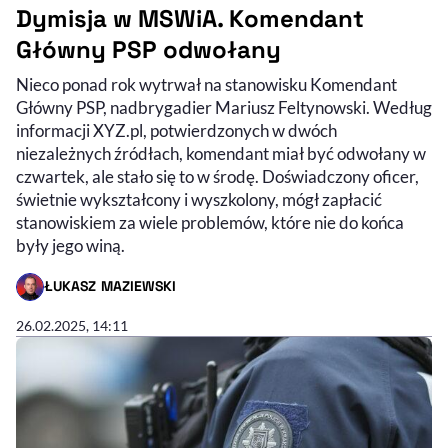
Dymisja w MSWiA. Komendant
Główny PSP odwołany
Nieco ponad rok wytrwał na stanowisku Komendant
Główny PSP, nadbrygadier Mariusz Feltynowski. Według
informacji XYZ.pl, potwierdzonych w dwóch
niezależnych źródłach, komendant miał być odwołany w
czwartek, ale stało się to w środę. Doświadczony oficer,
świetnie wykształcony i wyszkolony, mógł zapłacić
stanowiskiem za wiele problemów, które nie do końca
były jego winą.
ŁUKASZ MAZIEWSKI
- AUTOR ARTYKUŁU - PROFIL
26.02.2025, 14:11