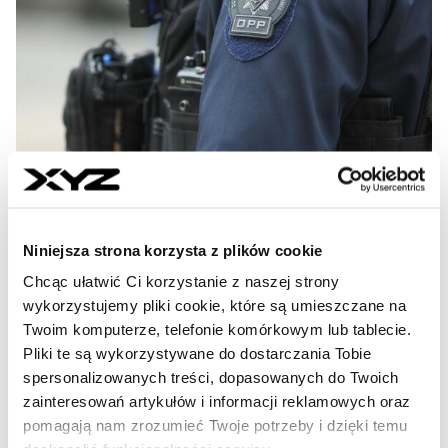
Powrót starych, (nie)dobrych
czasów. Jak gangi ze Wschodu
Niniejsza strona korzysta z plików cookie
panoszą się w Polsce
Chcąc ułatwić Ci korzystanie z naszej strony
wykorzystujemy pliki cookie, które są umieszczane na
Nie ma wątpliwości, że w Polsce wracają lata 90. – nie w
Twoim komputerze, telefonie komórkowym lub tablecie.
muzyce, trendach modowych czy literaturze, lecz w
Pliki te są wykorzystywane do dostarczania Tobie
przestępczości. Nad Wisłą znów szerzy się fala
spersonalizowanych treści, dopasowanych do Twoich
brutalnych przestępstw, a coraz częściej ich sprawcami
zainteresowań artykułów i informacji reklamowych oraz
są obywatele innych krajów. W Warszawie policja mierzy
się m.in. z działalnością grup przestępczych z Gruzji,
pomagają nam zrozumieć Twoje potrzeby i dzięki temu