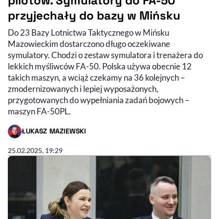
pilotów. Symulatory do FA-50
przyjechały do bazy w Mińsku
Do 23 Bazy Lotnictwa Taktycznego w Mińsku
Mazowieckim dostarczono długo oczekiwane
symulatory. Chodzi o zestaw symulatora i trenażera do
lekkich myśliwców FA-50. Polska używa obecnie 12
takich maszyn, a wciąż czekamy na 36 kolejnych –
zmodernizowanych i lepiej wyposażonych,
przygotowanych do wypełniania zadań bojowych –
maszyn FA-50PL.
ŁUKASZ MAZIEWSKI
- AUTOR ARTYKUŁU - PROFIL
25.02.2025, 19:29