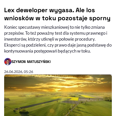
Lex deweloper wygasa. Ale los
wniosków w toku pozostaje sporny
Koniec specustawy mieszkaniowej to nie tylko zmiana
przepisów. To też poważny test dla systemu prawnego i
inwestorów, którzy utknęli w połowie procedury.
Eksperci są podzieleni, czy prawo daje jasną podstawę do
kontynuowania postępowań będących w toku.
SZYMON MATUSZYŃSKI
- AUTOR ARTYKUŁU - PROFIL
26.06.2026, 05:26