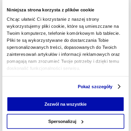
właścicieli z problemowym najemcą – to dane, które
tłumaczą, dlaczego wybór lokatora w Polsce wciąż
Niniejsza strona korzysta z plików cookie
przypomina grę w ciemno. Startup zaufanylokator.pl
Chcąc ułatwić Ci korzystanie z naszej strony
wprowadza certyfikat wiarygodności oceniany przez
wykorzystujemy pliki cookie, które są umieszczane na
analityka, a nie algorytm.
Twoim komputerze, telefonie komórkowym lub tablecie.
Pliki te są wykorzystywane do dostarczania Tobie
SZYMON MATUSZYŃSKI
- AUTOR ARTYKUŁU - PROFIL
spersonalizowanych treści, dopasowanych do Twoich
22.06.2026, 05:30
zainteresowań artykułów i informacji reklamowych oraz
pomagają nam zrozumieć Twoje potrzeby i dzięki temu
doskonalić funkcjonalności serwisu.
Część z plików jest niezbędna do prawidłowego działania
Pokaż szczegóły
serwisu i jego funkcjonalności.
Jeżeli nie wyrażasz zgody na zapisywanie plików cookie,
możesz łatwo zarządzać swoimi uprawnieniami, np. we
Zezwól na wszystkie
własnej przeglądarce internetowej lub po wybraniu opcji
Zarządzaj cookie.
Spersonalizuj