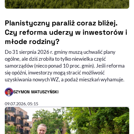
Planistyczny paraliż coraz bliżej.
Czy reforma uderzy w inwestorów i
młode rodziny?
Do 31 sierpnia 2026 r. gminy muszą uchwalić plany
ogólne, ale dziś zrobiła to tylko niewielka część
samorządów (nieco ponad 10 proc. gmin). Jeśli reforma
się opóźni, inwestorzy mogą stracić możliwość
uzyskiwania nowych WZ, a podaż mieszkań wyhamuje.
SZYMON MATUSZYŃSKI
- AUTOR ARTYKUŁU - PROFIL
09.07.2026, 05:15