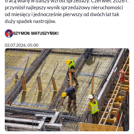
tracą wiarę w dalszy wzrost sprzedaży. Czerwiec 2026 r.
przyniósł najlepszy wynik sprzedażowy nieruchomości
od miesięcy i jednocześnie pierwszy od dwóch lat tak
duży spadek nastrojów.
SZYMON MATUSZYŃSKI
- AUTOR ARTYKUŁU - PROFIL
02.07.2026, 05:00