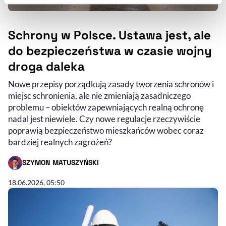
Szczegółowe informacje na ten temat znajdziesz w
naszej
Polityce Prywatności
.
Schrony w Polsce. Ustawa jest, ale
do bezpieczeństwa w czasie wojny
droga daleka
Nowe przepisy porządkują zasady tworzenia schronów i
miejsc schronienia, ale nie zmieniają zasadniczego
problemu – obiektów zapewniających realną ochronę
nadal jest niewiele. Czy nowe regulacje rzeczywiście
poprawią bezpieczeństwo mieszkańców wobec coraz
bardziej realnych zagrożeń?
SZYMON MATUSZYŃSKI
- AUTOR ARTYKUŁU - PROFIL
18.06.2026, 05:50