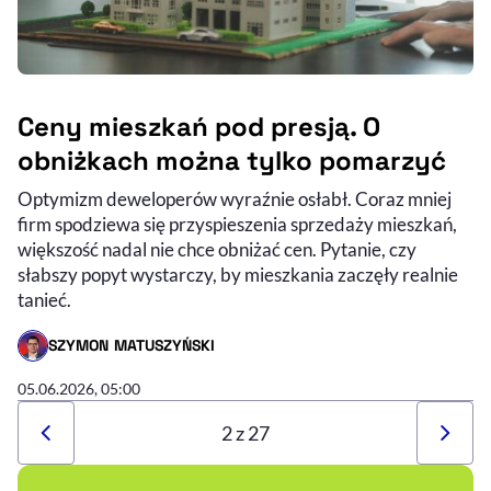
Ceny mieszkań pod presją. O
obniżkach można tylko pomarzyć
Optymizm deweloperów wyraźnie osłabł. Coraz mniej
firm spodziewa się przyspieszenia sprzedaży mieszkań,
większość nadal nie chce obniżać cen. Pytanie, czy
słabszy popyt wystarczy, by mieszkania zaczęły realnie
tanieć.
SZYMON MATUSZYŃSKI
- AUTOR ARTYKUŁU - PROFIL
05.06.2026, 05:00
2 z 27