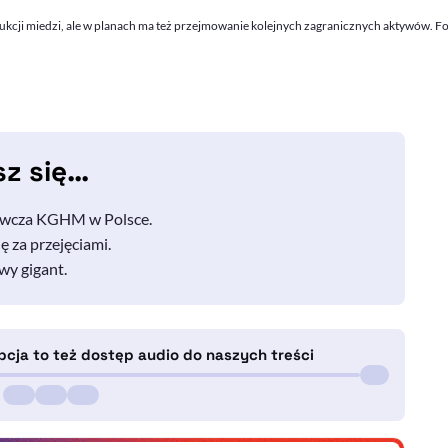
kcji miedzi, ale w planach ma też przejmowanie kolejnych zagranicznych aktywów. 
sz się…
ywcza KGHM w Polsce.
ę za przejęciami.
wy gigant.