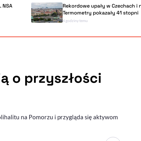
Rekordowe upały w Czechach i na Słowacji.
Termometry pokazały 41 stopni
4 godziny temu
Powiększenie kursora
Resetuj opcje
Ułatwienia dostępności wspierają:
ją o przyszłości
, otwiera się w nowym ok
Sprawdź, jak i dlaczego zwiększamy dostępność
lihalitu na Pomorzu i przygląda się aktywom
, otwiera się w nowym oknie
Zgłoś problem
Deklaracja dostępności
, otwiera się w nowy