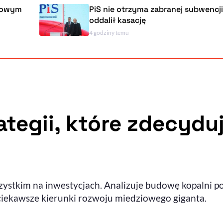
PiS nie otrzyma zabranej subwencji. NSA
oddalił kasację
4 godziny temu
ategii, które zdecydu
zystkim na inwestycjach. Analizuje budowę kopalni po
jciekawsze kierunki rozwoju miedziowego giganta.