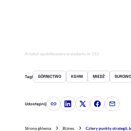
Artykuł opublikowany w wydaniu nr 513
GÓRNICTWO
KGHM
MIEDŹ
SUROW
Tagi
Udostępnij
Kopiuj link artykułu
Udostępnij na LinkedIn
Udostępnij na Twitte
Udostępnij na
Udostępn
Strona główna
Biznes
Cztery punkty strategii,