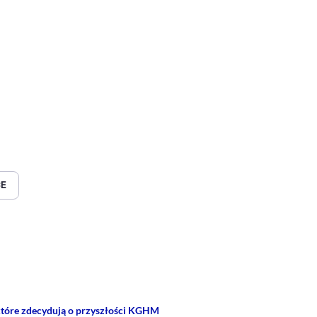
CE
rze
 Facebooku
ij przez e-mail
 które zdecydują o przyszłości KGHM