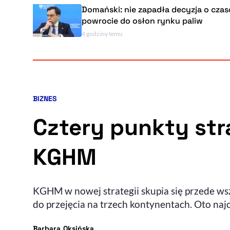
Domański: nie zapadła decyzja o czasowym
powrocie do osłon rynku paliw
4 godziny temu
BIZNES
Kategoria artykułu:
Cztery punkty str
KGHM
KGHM w nowej strategii skupia się przede ws
do przejęcia na trzech kontynentach. Oto na
- autor artykułu - profil
Barbara Oksińska