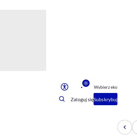
Ułatwienia dostępu
Rozmiar tekstu
Rozmiar tekstu
Rozmiar tekstu
Rozmiar tekstu
Normalny
Duży
Bardzo duży
Opcje wyświetlania
Wybierz eko
Podkreślenie linków
Zatrzymanie animacji
Zaloguj się
Subskrybuj
Odcienie szarości
Ułatwienie czytania