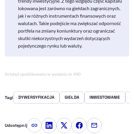
trendy inwestycyjne. Z tego względu część kapitału
lokowana jest zarówno na giełdach zagranicznych,
jak i w różnych instrumentach finansowych oraz
walutach. Takie podejście ma zwiększać odporność
portfela na zmiany koniunktury oraz ograniczać
skutki niekorzystnych wydarzeń dotyczących
pojedynczego rynku lub waluty.
Artykuł opublikowany w wydaniu nr 490
DYWERSYFIKACJA
GIEŁDA
INWESTOWANIE
P
Tagi
Udostępnij
Kopiuj link artykułu
Udostępnij na LinkedIn
Udostępnij na Twitterze
Udostępnij na Faceboo
Udostępnij przez