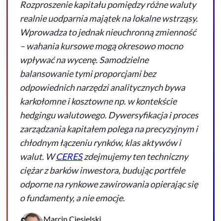
Rozproszenie kapitału pomiędzy różne waluty
realnie uodparnia majątek na lokalne wstrząsy.
Wprowadza to jednak nieuchronną zmienność
– wahania kursowe mogą okresowo mocno
wpływać na wycenę. Samodzielne
balansowanie tymi proporcjami bez
odpowiednich narzędzi analitycznych bywa
karkołomne i kosztowne np. w kontekście
hedging
u walutowego. Dywersyfikacja i proces
zarządzania kapitałem polega na precyzyjnym i
chłodnym łączeniu rynków, klas aktywów i
walut. W
CERES
zdejmujemy ten techniczny
ciężar z barków inwestora, budując portfele
odporne na rynkowe zawirowania opierając się
o fundamenty, a nie emocje.
Marcin Ciesielski