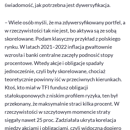
świadomość, jak potrzebna jest dywersyfikacja.
– Wiele osób myśli, że ma zdywersyfikowany portfel, a
w rzeczywistości tak nie jest, bo aktywa są ze sobą
skorelowane. Podam klasyczny przykład z polskiego
rynku. W latach 2021–2022 inflacja gwałtownie
wzrosła i banki centralne zaczęły podnosić stopy
procentowe. Wtedy akcje i obligacje spadały
jednocześnie, czyli były skorelowane, chociaż
teoretycznie powinny iść w przeciwnych kierunkach.
Ktoś, kto miał w TFI fundusz obligacji
stałokuponowych z niskim profilem ryzyka, ten był
przekonany, że maksymalnie straci kilka procent. W
rzeczywistości w szczytowym momencie straty
sięgały nawet 25 proc. Zadziałała ukryta korelacja
między akcjami i obligacjami, czyli widoczna dopiero