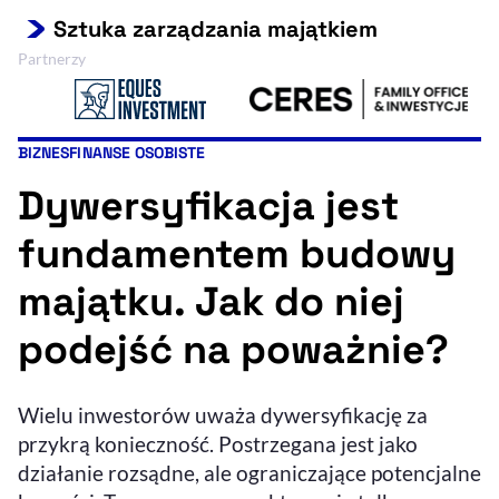
Sztuka zarządzania majątkiem
Resetuj opcje
Partnerzy
Ułatwienia dostępności wspierają:
BIZNES
FINANSE OSOBISTE
Kategorie artykułu:
Dywersyfikacja jest
fundamentem budowy
majątku. Jak do niej
, otwiera się w nowym 
Sprawdź, jak i dlaczego zwiększamy dostępność
podejść na poważnie?
, otwiera się w nowym oknie
Zgłoś problem
Deklaracja dostępności
Wielu inwestorów uważa dywersyfikację za
, otwiera się w no
przykrą konieczność. Postrzegana jest jako
działanie rozsądne, ale ograniczające potencjalne