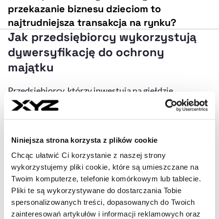
przekazanie biznesu dzieciom to
najtrudniejsza transakcja na rynku?
Jak przedsiębiorcy wykorzystują
dywersyfikację do ochrony
majątku
Przedsiębiorcy, którzy inwestują na giełdzie
rozumieją to podejście. Dokładnie ta sama strategia
sprawdza się w biznesie. Szczególnie widać to było w
ostatnich, bardzo burzliwych latach. Otoczenie
Niniejsza strona korzysta z plików cookie
gospodarcze kolejno premiowało i dobijało branże,
Chcąc ułatwić Ci korzystanie z naszej strony
więc najwięcej zyskał ten biznes, który był
wykorzystujemy pliki cookie, które są umieszczane na
przygotowany na każdą możliwą ewentualność.
Twoim komputerze, telefonie komórkowym lub tablecie.
Pliki te są wykorzystywane do dostarczania Tobie
„W każdym kryzysie jedne sektory tracą, inne zyskują.
spersonalizowanych treści, dopasowanych do Twoich
zainteresowań artykułów i informacji reklamowych oraz
Było to widoczne m.in. w okresie pandemii
COVID
-