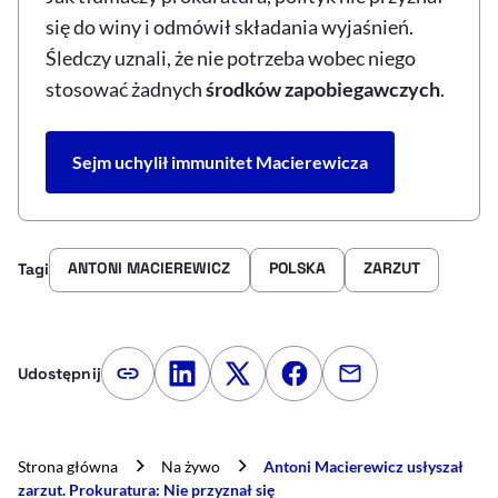
się do winy i odmówił składania wyjaśnień.
Śledczy uznali, że nie potrzeba wobec niego
stosować żadnych
środków zapobiegawczych
.
Sejm uchylił immunitet Macierewicza
ANTONI MACIEREWICZ
POLSKA
ZARZUT
Tagi
Udostępnij
Kopiuj link artykułu
Udostępnij na LinkedIn
Udostępnij na Twitterze
Udostępnij na Faceboo
Udostępnij przez
Strona główna
Na żywo
Antoni Macierewicz usłyszał
zarzut. Prokuratura: Nie przyznał się