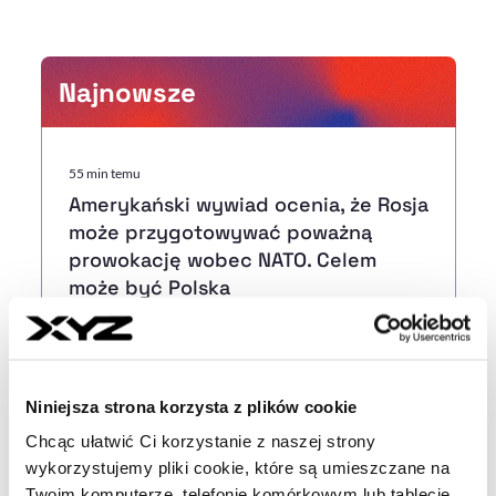
Najnowsze
55 min temu
Amerykański wywiad ocenia, że Rosja
może przygotowywać poważną
prowokację wobec NATO. Celem
może być Polska
16:03
Prezydent Serbii zapewnia, że jego
kraj nie sprzeciwi się szybkiej akcesji
Niniejsza strona korzysta z plików cookie
Ukrainy do Unii Europejskiej
Chcąc ułatwić Ci korzystanie z naszej strony
wykorzystujemy pliki cookie, które są umieszczane na
Twoim komputerze, telefonie komórkowym lub tablecie.
15:05