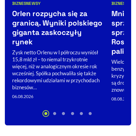
BIZNES
NEWSY
BIZNES
ŚWIA
Kategorie artykułu:
Kategorie 
Orlen rozpycha się za
Mniejsz
granicą. Wyniki polskiego
sprzed
giganta zaskoczyły
sprzed
rynek
Rosji 
paliwo
Zysk netto Orlenu w I półroczu wyniósł
15,8 mld zł – to niemal trzykrotnie
Wielokilom
więcej, niż w analogicznym okresie rok
benzynowyc
wcześniej. Spółka pochwaliła się także
kryzysu pa
rekordowymi udziałami w przychodach
są drobni 
biznesów…
znowu będ
06.08.2026
08.08.2026