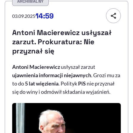
ARCHIWALNY
Resetuj opcje
14:59
03.09.2025
Ułatwienia dostępności wspierają:
Antoni Macierewicz usłyszał
zarzut. Prokuratura: Nie
przyznał się
Antoni Macierewicz
usłyszał zarzut
ujawnienia informacji niejawnych
. Grozi mu za
to do
5 lat więzienia
. Polityk
PiS
nie przyznał
, otwiera się w nowym 
Sprawdź, jak i dlaczego zwiększamy dostępność
się do winy i odmówił składania wyjaśnień.
, otwiera się w nowym oknie
Zgłoś problem
Deklaracja dostępności
, otwiera się w no