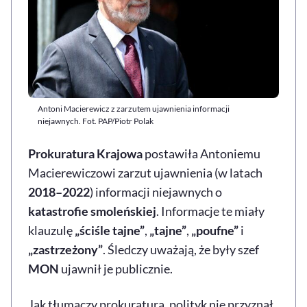
Antoni Macierewicz z zarzutem ujawnienia informacji
niejawnych. Fot. PAP/Piotr Polak
Prokuratura Krajowa
postawiła Antoniemu
Macierewiczowi zarzut ujawnienia (w latach
2018–2022
) informacji niejawnych o
katastrofie smoleńskiej
. Informacje te miały
klauzulę
„ściśle tajne”
,
„tajne”
,
„poufne”
i
„zastrzeżony”
. Śledczy uważają, że były szef
MON
ujawnił je publicznie.
Jak tłumaczy prokuratura, polityk nie przyznał