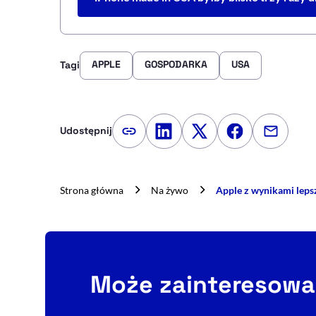
APPLE
GOSPODARKA
USA
Tagi
Udostępnij
Kopiuj link artykułu
Udostępnij na LinkedIn
Udostępnij na Twitte
Udostępnij na
Udostępn
Strona główna
Na żywo
Apple z wynikami leps
Może zainteresowa