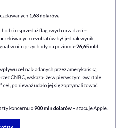
oczekiwanych
1,63 dolarów.
 chodzi o sprzedaż flagowych urządzeń –
 oczekiwanych rezultatów był jednak wynik
gnął w nim przychody na poziomie
26,65 mld
 wpływu ceł nakładanych przez amerykańską
przez CNBC, wskazał że w pierwszym kwartale
 ceł, ponieważ udało jej się zoptymalizować
szty koncernu o
900 mln dolarów
– szacuje Apple.
droższy