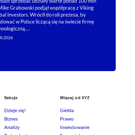
iast sprzedać udziały warte ponad 100 mln
że sukces zale
 Mike Grabowski podjął współpracę z Viking
rozbudowy sie
bal Investors. Wrócił do roli prezesa, by
05.08.2026
dować w Polsce liczącą się na świecie firmę
hnologiczną.…
08.2026
Sekcje
Więcej od XYZ
Dzieje się!
Giełda
Biznes
Prawo
Analizy
Inwestowanie