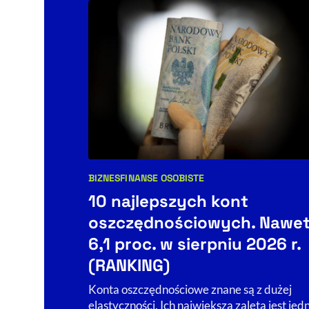
BIZNES
FINANSE OSOBISTE
Kategorie artykułu:
10 najlepszych kont
oszczędnościowych. Nawe
6,1 proc. w sierpniu 2026 r.
(RANKING)
Konta oszczędnościowe znane są z dużej
elastyczności. Ich największą zaletą jest jed