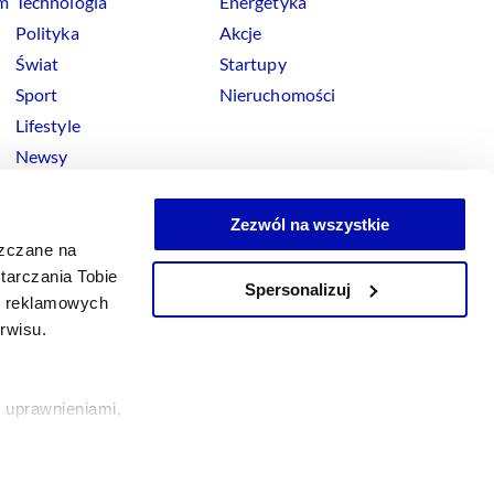
rm
Technologia
Energetyka
Polityka
Akcje
Świat
Startupy
Sport
Nieruchomości
Lifestyle
Newsy
Zezwól na wszystkie
szczane na
tarczania Tobie
Spersonalizuj
okies
ji reklamowych
x
Linkedin
Facebook
Instagram
Youtube
erwisu.
 uprawnieniami,