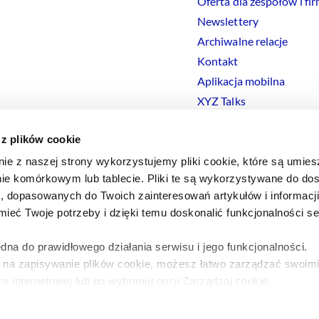
Oferta dla zespołów i fi
Newslettery
Archiwalne relacje
Kontakt
Aplikacja mobilna
XYZ Talks
 z plików cookie
nie z naszej strony wykorzystujemy pliki cookie, które są umie
ie komórkowym lub tablecie. Pliki te są wykorzystywane do dos
Polityka prywatności
Polityka
Cookies
Regulamin
Ustawienia
Co
i, dopasowanych do Twoich zainteresowań artykułów i informac
eć Twoje potrzeby i dzięki temu doskonalić funkcjonalności s
dna do prawidłowego działania serwisu i jego funkcjonalności.
y na zapisywanie plików cookie, możesz łatwo zarządzać swoimi
e internetowej lub po wybraniu opcji Zarządzaj cookie.
a ten temat znajdziesz w naszej
Polityce Prywatności
.