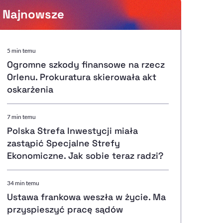
Najnowsze
Powiększenie kursora
5 min temu
Ogromne szkody finansowe na rzecz
Resetuj opcje
Orlenu. Prokuratura skierowała akt
oskarżenia
Ułatwienia dostępności wspierają:
7 min temu
Polska Strefa Inwestycji miała
zastąpić Specjalne Strefy
, otwiera się w nowym ok
Sprawdź, jak i dlaczego zwiększamy dostępność
Ekonomiczne. Jak sobie teraz radzi?
34 min temu
, otwiera się w nowym oknie
Zgłoś problem
Deklaracja dostępności
, otwiera się w nowy
Ustawa frankowa weszła w życie. Ma
przyspieszyć pracę sądów