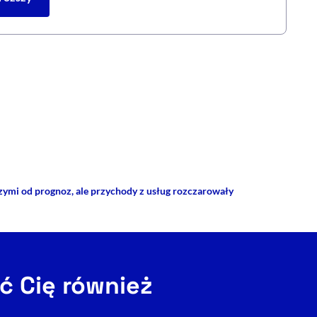
rze
 Facebooku
ij przez e-mail
zymi od prognoz, ale przychody z usług rozczarowały
ć Cię również