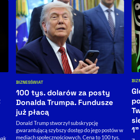
BIZ
BIZNES
ŚWIAT
Kat
Kategorie artykułu:
Gl
100 tys. dolarów za posty
t
po
Donalda Trumpa. Fundusze
Tw
już płacą
si
Donald Trump stworzył subskrypcję
1”
gwarantującą szybszy dostęp do jego postów w
mediach społecznościowych. Cena to 100 tys.
nak