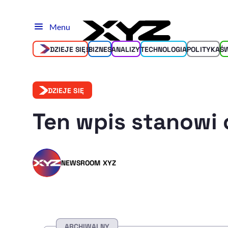
Menu
DZIEJE SIĘ!
BIZNES
ANALIZY
TECHNOLOGIA
POLITYKA
Ś
DZIEJE SIĘ
Ten wpis stanowi 
NEWSROOM XYZ
ARCHIWALNY