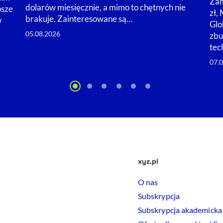
Zam
dolarów miesięcznie, a mimo to chętnych nie
psze
zł,
brakuje. Zainteresowane są…
w
Glo
05.08.2026
zbu
tec
07.
xyz.pl
O nas
Subskrypcja
Subskrypcja akademicka