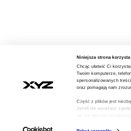
Niniejsza strona korzysta
Chcąc ułatwić Ci korzysta
© 2026 XYZ. Wszystkie prawa zastrzeżone
Twoim komputerze, telefon
All rights reserved
spersonalizowanych treśc
ISSN 3071-8147
oraz pomagają nam zrozumi
Część z plików jest niezbę
Jeżeli nie wyrażasz zgod
np. we własnej przeglądarc
Szczegółowe informacje n
Pokaż szczegóły