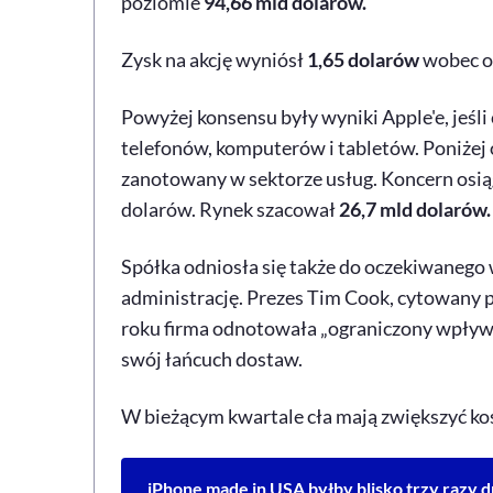
poziomie
94,66 mld dolarów.
Zysk na akcję wyniósł
1,65 dolarów
wobec 
Powyżej konsensu były wyniki Apple'e, jeśli
telefonów, komputerów i tabletów. Poniżej
zanotowany w sektorze usług. Koncern osią
dolarów. Rynek szacował
26,7 mld dolarów.
Spółka odniosła się także do oczekiwanego
administrację. Prezes Tim Cook, cytowany 
roku firma odnotowała „ograniczony wpływ”
swój łańcuch dostaw.
W bieżącym kwartale cła mają zwiększyć ko
iPhone made in USA byłby blisko trzy razy 