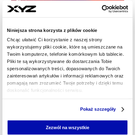
Najnowsze
25 min temu
Niniejsza strona korzysta z plików cookie
Diesel jest w Polsce najdroższy w
historii. Benzyna kosztuje zaś
Chcąc ułatwić Ci korzystanie z naszej strony
najwięcej od początku roku
wykorzystujemy pliki cookie, które są umieszczane na
Twoim komputerze, telefonie komórkowym lub tablecie.
Pliki te są wykorzystywane do dostarczania Tobie
26 min temu
spersonalizowanych treści, dopasowanych do Twoich
Postęp w budowie pierwszej
zainteresowań artykułów i informacji reklamowych oraz
elektrowni jądrowej w Polsce.
pomagają nam zrozumieć Twoje potrzeby i dzięki temu
Generalny wykonawca przejął teren
doskonalić funkcjonalności serwisu.
15:14
Część z plików jest niezbędna do prawidłowego działania
Pokaż szczegóły
Chiny nakładają na USA nowe
serwisu i jego funkcjonalności.
restrykcje. „Nie mamy innego
Jeżeli nie wyrażasz zgody na zapisywanie plików cookie,
możesz łatwo zarządzać swoimi uprawnieniami, np. we
wyjścia"
Zezwól na wszystkie
własnej przeglądarce internetowej lub po wybraniu opcji