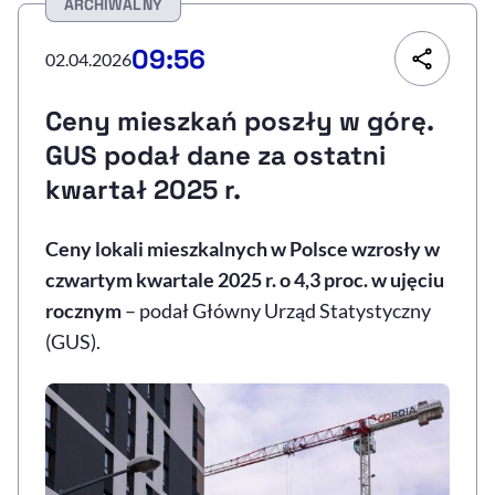
ARCHIWALNY
Resetuj opcje
09:56
02.04.2026
Ułatwienia dostępności wspierają:
Ceny mieszkań poszły w górę.
GUS podał dane za ostatni
kwartał 2025 r.
Ceny lokali mieszkalnych w Polsce wzrosły w
czwartym kwartale 2025 r. o 4,3 proc. w ujęciu
rocznym
– podał Główny Urząd Statystyczny
, otwiera się w nowym 
Sprawdź, jak i dlaczego zwiększamy dostępność
(GUS).
, otwiera się w nowym oknie
Zgłoś problem
Deklaracja dostępności
, otwiera się w no