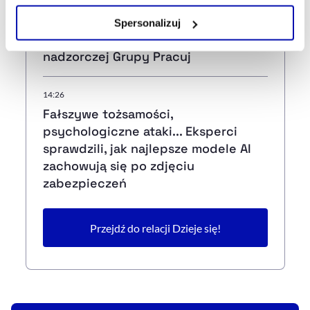
Zarządzaj cookie.
15:04
Spersonalizuj
Grzegorz Róg członkiem rady
Szczegółowe informacje na ten temat znajdziesz w
nadzorczej Grupy Pracuj
naszej
Polityce Prywatności
.
14:26
Fałszywe tożsamości,
psychologiczne ataki... Eksperci
sprawdzili, jak najlepsze modele AI
zachowują się po zdjęciu
zabezpieczeń
Przejdź do relacji Dzieje się!