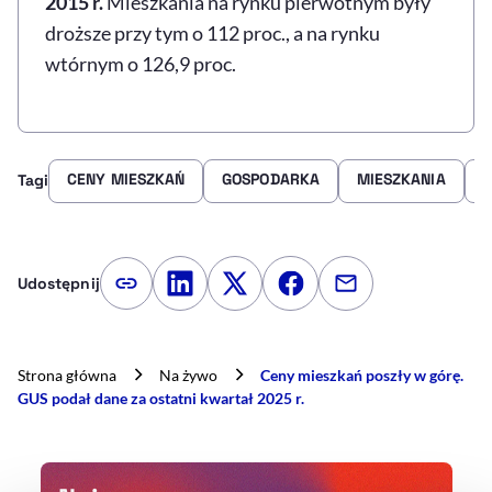
2015 r.
Mieszkania na rynku pierwotnym były
droższe przy tym o 112 proc., a na rynku
wtórnym o 126,9 proc.
CENY MIESZKAŃ
GOSPODARKA
MIESZKANIA
N
Tagi
Udostępnij
Kopiuj link artykułu
Udostępnij na LinkedIn
Udostępnij na Twitterze
Udostępnij na Faceboo
Udostępnij przez
Strona główna
Na żywo
Ceny mieszkań poszły w górę.
GUS podał dane za ostatni kwartał 2025 r.