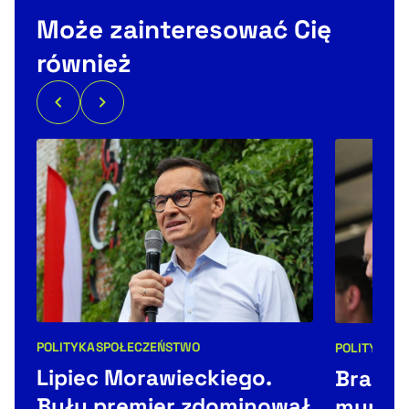
Może zainteresować Cię
również
POLITYKA
SPOŁECZEŃSTWO
POLITYKA
Kategorie artykułu:
Kategorie 
Lipiec Morawieckiego.
Braun 
Były premier zdominował
mundur