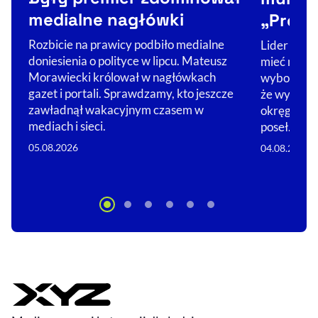
medialne nagłówki
„Próba 
Rozbicie na prawicy podbiło medialne
Lider Konf
doniesienia o polityce w lipcu. Mateusz
mieć mundu
Morawiecki królował w nagłówkach
wyborczych
gazet i portali. Sprawdzamy, kto jeszcze
że wystawi
zawładnął wakacyjnym czasem w
okręgów. –
mediach i sieci.
poseł…
05.08.2026
04.08.2026