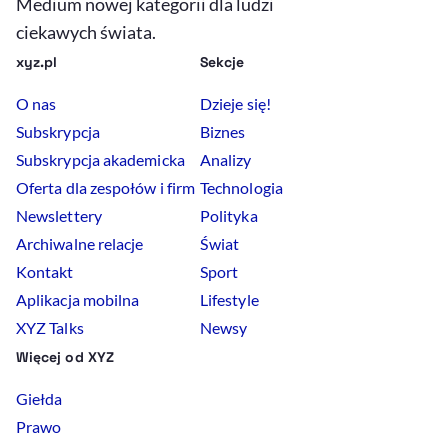
Medium nowej kategorii dla ludzi
ciekawych świata.
xyz.pl
Sekcje
O nas
Dzieje się!
Subskrypcja
Biznes
Subskrypcja akademicka
Analizy
Oferta dla zespołów i firm
Technologia
Newslettery
Polityka
Archiwalne relacje
Świat
Kontakt
Sport
Aplikacja mobilna
Lifestyle
XYZ Talks
Newsy
Więcej od XYZ
Giełda
Prawo