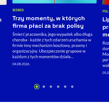
BIZNES
POL
Kategorie artykułu:
Kat
Trzy momenty, w których
Li
m
firma płaci za brak polisy
pr
me
Śmierć pracownika, jego wypadek albo długa
choroba - każde z tych zdarzeń uruchamia w
Roz
firmie inny mechanizm kosztowy, prawny i
don
organizacyjny. Ubezpieczenie grupowe w
Mor
każdym z tych momentów działa…
por
04.08.2026
wak
05.