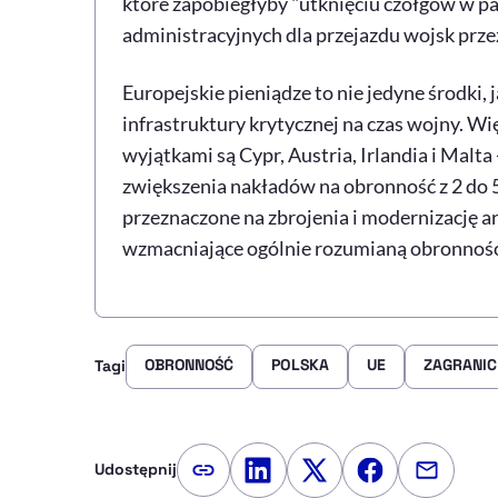
które zapobiegłyby "utknięciu czołgów w pa
administracyjnych dla przejazdu wojsk prze
Europejskie pieniądze to nie jedyne środki,
infrastruktury krytycznej na czas wojny. W
wyjątkami są Cypr, Austria, Irlandia i Malta
zwiększenia nakładów na obronność z 2 do 5 
przeznaczone na zbrojenia i modernizację arm
wzmacniające ogólnie rozumianą obronność
OBRONNOŚĆ
POLSKA
UE
ZAGRANI
Tagi
Udostępnij
Kopiuj link artykułu
Udostępnij na LinkedIn
Udostępnij na Twitte
Udostępnij na
Udostępn