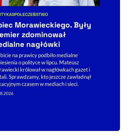
ITYKA
SPOŁECZEŃSTWO
FACT-CHECKING
egorie artykułu:
Kategorie art
piec Morawieckiego. Były
Wyjątkow
emier zdominował
deszczow
dialne nagłówki
dane?
bicie na prawicy podbiło medialne
Sprawdziliśmy
iesienia o polityce w lipcu. Mateusz
oraz opady de
awiecki królował w nagłówkach gazet i
wakacyjnych k
tali. Sprawdzamy, kto jeszcze zawładnął
Zakopanem.
acyjnym czasem w mediach i sieci.
04.08.2026
08.2026