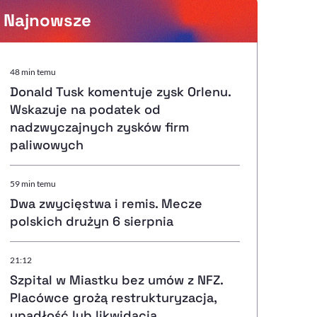
Najnowsze
Powiększenie kursora
48 min temu
Donald Tusk komentuje zysk Orlenu.
Resetuj opcje
Wskazuje na podatek od
nadzwyczajnych zysków firm
Ułatwienia dostępności wspierają:
paliwowych
59 min temu
Dwa zwycięstwa i remis. Mecze
, otwiera się w nowym ok
Sprawdź, jak i dlaczego zwiększamy dostępność
polskich drużyn 6 sierpnia
21:12
, otwiera się w nowym oknie
Zgłoś problem
Deklaracja dostępności
, otwiera się w nowy
Szpital w Miastku bez umów z NFZ.
Placówce grożą restrukturyzacja,
upadłość lub likwidacja