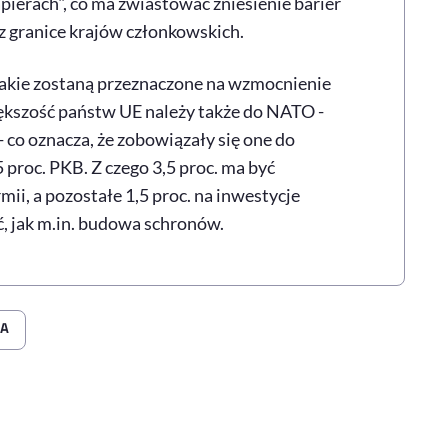
pierach", co ma zwiastować zniesienie barier
z granice krajów członkowskich.
 jakie zostaną przeznaczone na wzmocnienie
iększość państw UE należy także do NATO -
 - co oznacza, że zobowiązały się one do
proc. PKB. Z czego 3,5 proc. ma być
ii, a pozostałe 1,5 proc. na inwestycje
, jak m.in. budowa schronów.
CA
rze
 Facebooku
ij przez e-mail