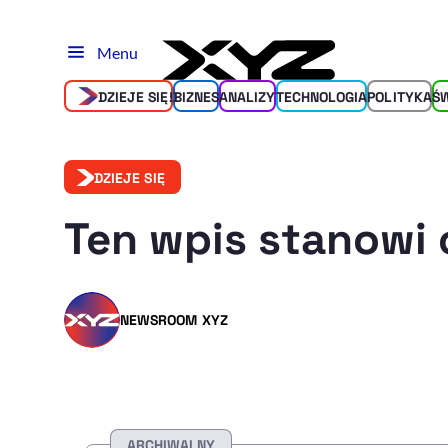
Menu
DZIEJE SIĘ!
BIZNES
ANALIZY
TECHNOLOGIA
POLITYKA
Ś
DZIEJE SIĘ
Ten wpis stanowi 
NEWSROOM XYZ
ARCHIWALNY