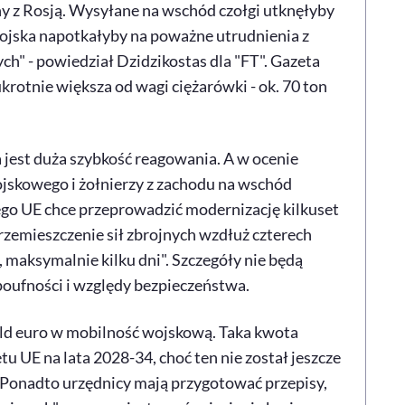
ny z Rosją. Wysyłane na wschód czołgi utknęłyby
 wojska napotkałyby na poważne utrudnienia z
ch" - powiedział Dzidzikostas dla "FT". Gazeta
rotnie większa od wagi ciężarówki - ok. 70 ton
jest duża szybkość reagowania. A w ocenie
jskowego i żołnierzy z zachodu na wschód
tego UE chce przeprowadzić modernizację kilkuset
rzemieszczenie sił zbrojnych wzdłuż czterech
 maksymalnie kilku dni". Szczegóły nie będą
 poufności i względy bezpieczeństwa.
ld euro w mobilność wojskową. Taka kwota
u UE na lata 2028-34, choć ten nie został jeszcze
 Ponadto urzędnicy mają przygotować przepisy,