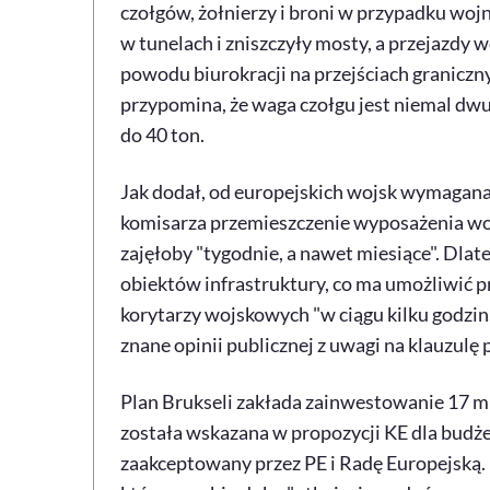
czołgów, żołnierzy i broni w przypadku woj
w tunelach i zniszczyły mosty, a przejazdy
powodu biurokracji na przejściach graniczny
przypomina, że waga czołgu jest niemal dwuk
do 40 ton.
Jak dodał, od europejskich wojsk wymagana 
komisarza przemieszczenie wyposażenia wo
zajęłoby "tygodnie, a nawet miesiące". Dla
obiektów infrastruktury, co ma umożliwić p
korytarzy wojskowych "w ciągu kilku godzin,
znane opinii publicznej z uwagi na klauzulę
Plan Brukseli zakłada zainwestowanie 17 m
została wskazana w propozycji KE dla budżet
zaakceptowany przez PE i Radę Europejską.