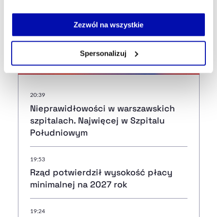
Strona główna
Na żywo
General Motors podzielił się
Jeżeli nie wyrażasz zgody na zapisywanie plików cookie,
szacunkiem kosztów związanych z cłami Trumpa
możesz łatwo zarządzać swoimi uprawnieniami, np. we
Zezwól na wszystkie
własnej przeglądarce internetowej lub po wybraniu opcji
Zarządzaj cookie.
Spersonalizuj
Najnowsze
Szczegółowe informacje na ten temat znajdziesz w
naszej
Polityce Prywatności
.
20:39
Nieprawidłowości w warszawskich
szpitalach. Najwięcej w Szpitalu
Południowym
19:53
Rząd potwierdził wysokość płacy
minimalnej na 2027 rok
19:24