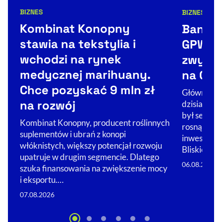
BIZNES
BIZNES
Kategorie artykułu:
Kategorie 
Kombinat Konopny
Banki „
stawia na tekstylia i
GPW, n
wchodzi na rynek
zwyżku
medycznej marihuany.
na GPW
Chce pozyskać 9 mln zł
Główne ind
na rozwój
dzisiaj wz
był sektor
Kombinat Konopny, producent roślinnych
rosną na e
suplementów i ubrań z konopi
inwestorów
włóknistych, większy potencjał rozwoju
Bliskiego 
upatruje w drugim segmencie. Dlatego
06.08.2026
szuka finansowania na zwiększenie mocy
i eksportu.…
07.08.2026