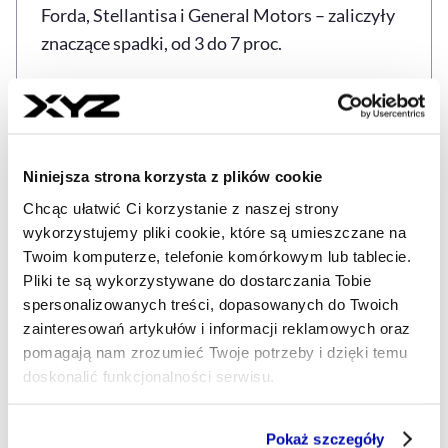
Forda, Stellantisa i General Motors – zaliczyły
znaczące spadki, od 3 do 7 proc.
Czytaj także:
Merz za wstrzymaniem się przez
UE z cłami odwetowymi wobec USA
Źródło: PAP
Niniejsza strona korzysta z plików cookie
Chcąc ułatwić Ci korzystanie z naszej strony
wykorzystujemy pliki cookie, które są umieszczane na
Twoim komputerze, telefonie komórkowym lub tablecie.
Pliki te są wykorzystywane do dostarczania Tobie
CŁA
DONALD TRUMP
GENERAL MOTORS
SEK
Tagi
spersonalizowanych treści, dopasowanych do Twoich
zainteresowań artykułów i informacji reklamowych oraz
pomagają nam zrozumieć Twoje potrzeby i dzięki temu
Udostępnij
doskonalić funkcjonalności serwisu.
Kopiuj link artykułu
Udostępnij na LinkedIn
Udostępnij na Twitterze
Udostępnij na Faceboo
Udostępnij przez
Część z plików jest niezbędna do prawidłowego działania
Pokaż szczegóły
serwisu i jego funkcjonalności.