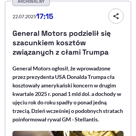
ARCHIWALNY
Resetuj opcje
17:15
22.07.2025
Ułatwienia dostępności wspierają:
General Motors podzielił się
szacunkiem kosztów
związanych z cłami Trumpa
General Motors ogłosił, że wprowadzone
przez prezydenta USA Donalda Trumpa cła
kosztowały amerykański koncern w drugim
, otwiera się w nowym 
Sprawdź, jak i dlaczego zwiększamy dostępność
kwartale 2025 r. ponad 1 mld dol. a dochody w
ujęciu rok do roku spadły o ponad jedną
trzecią. Dzień wcześniej o podobnych stratach
, otwiera się w nowym oknie
Zgłoś problem
Deklaracja dostępności
, otwiera się w no
poinformował rywal GM - Stellantis.