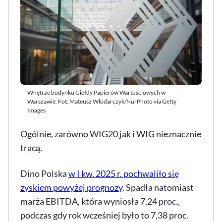
Wnętrze budynku Giełdy Papierów Wartościowych w
Warszawie. Fot: Mateusz Wlodarczyk/NurPhoto via Getty
Images
Ogólnie, zarówno WIG20 jak i WIG nieznacznie
tracą.
Dino Polska
w I kw. 2025 r. pochwaliło się
zyskiem powyżej prognozy
. Spadła natomiast
marża EBITDA, która wyniosła 7,24 proc.,
podczas gdy rok wcześniej było to 7,38 proc.