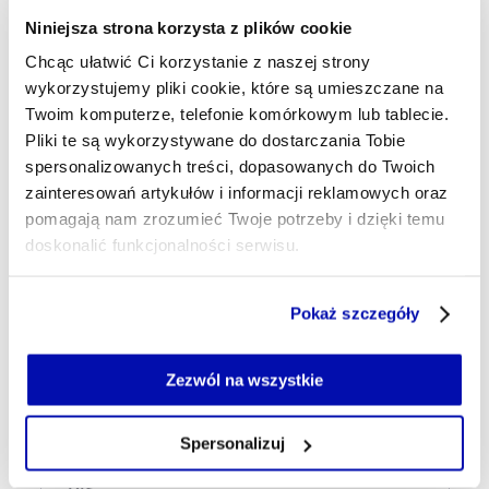
WIG20
GIEŁDA PAPIERÓW WARTOŚCIOWYCH W WARSZ
Tagi
Niniejsza strona korzysta z plików cookie
Chcąc ułatwić Ci korzystanie z naszej strony
wykorzystujemy pliki cookie, które są umieszczane na
Udostępnij
Twoim komputerze, telefonie komórkowym lub tablecie.
Kopiuj link artykułu
Udostępnij na LinkedIn
Udostępnij na Twitterze
Udostępnij na Faceboo
Udostępnij przez
Pliki te są wykorzystywane do dostarczania Tobie
spersonalizowanych treści, dopasowanych do Twoich
zainteresowań artykułów i informacji reklamowych oraz
Strona główna
Na żywo
Po publikacji wyników kurs
pomagają nam zrozumieć Twoje potrzeby i dzięki temu
PGE znacznie w górę, Dino znacząco w dół
doskonalić funkcjonalności serwisu.
Część z plików jest niezbędna do prawidłowego działania
Pokaż szczegóły
Najnowsze
serwisu i jego funkcjonalności.
Jeżeli nie wyrażasz zgody na zapisywanie plików cookie,
możesz łatwo zarządzać swoimi uprawnieniami, np. we
Zezwól na wszystkie
własnej przeglądarce internetowej lub po wybraniu opcji
6 min temu
Zarządzaj cookie.
Deportacje migrantów i zmiany w
Spersonalizuj
finansowaniu armii. Nowe pomysły
Szczegółowe informacje na ten temat znajdziesz w