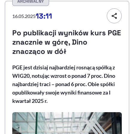
ARCHIWALNY
Resetuj opcje
13:11
16.05.2025
Ułatwienia dostępności wspierają:
Po publikacji wyników kurs PGE
znacznie w górę, Dino
znacząco w dół
PGE jest dzisiaj najbardziej rosnącą spółką z
WIG20, notując wzrost o ponad 7 proc. Dino
najbardziej traci – ponad 6 proc. Obie spółki
, otwiera się w nowym 
Sprawdź, jak i dlaczego zwiększamy dostępność
opublikowały swoje wyniki finansowe za I
kwartał 2025 r.
, otwiera się w nowym oknie
Zgłoś problem
Deklaracja dostępności
, otwiera się w no