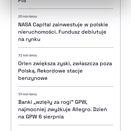
PiS
naszej
Polityce Prywatności
.
20 min temu
NASA Capital zainwestuje w polskie
nieruchomości. Fundusz debiutuje
na rynku
52 min temu
Orlen zwiększa zyski, zwłaszcza poza
Polską. Rekordowe stacje
benzynowe
59 min temu
Banki „wzięły za rogi" GPW,
najmocniej zwyżkuje Allegro. Dzień
na GPW 6 sierpnia