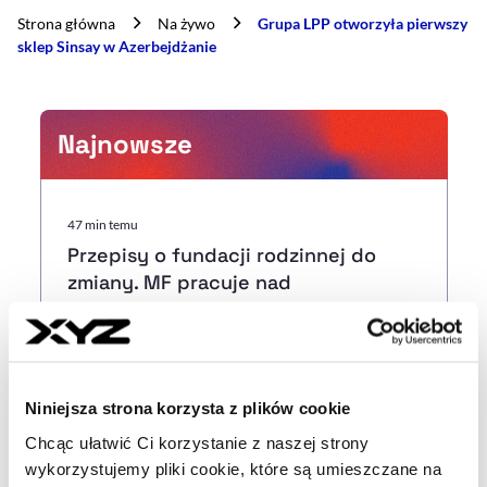
Strona główna
Na żywo
Grupa LPP otworzyła pierwszy
sklep Sinsay w Azerbejdżanie
Najnowsze
47 min temu
Przepisy o fundacji rodzinnej do
zmiany. MF pracuje nad
uszczelnieniem podatków
20:40
Projekt ustawy platformowej trafi w
Niniejsza strona korzysta z plików cookie
tym tygodniu do konsultacji –
Chcąc ułatwić Ci korzystanie z naszej strony
MRPiPS
wykorzystujemy pliki cookie, które są umieszczane na