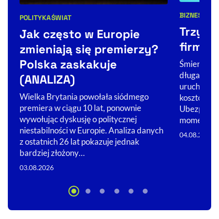
BIZNES
POLITYKA
ŚWIAT
Kategorie 
Kategorie artykułu:
Trzy m
Jak często w Europie
firma p
zmieniają się premierzy?
Polska zaskakuje
Śmierć pra
długa chor
(ANALIZA)
uruchamia 
Wielka Brytania powołała siódmego
kosztowy, 
premiera w ciągu 10 lat, ponownie
Ubezpiecze
wywołując dyskusję o politycznej
momentów 
niestabilności w Europie. Analiza danych
04.08.2026
z ostatnich 26 lat pokazuje jednak
bardziej złożony…
03.08.2026