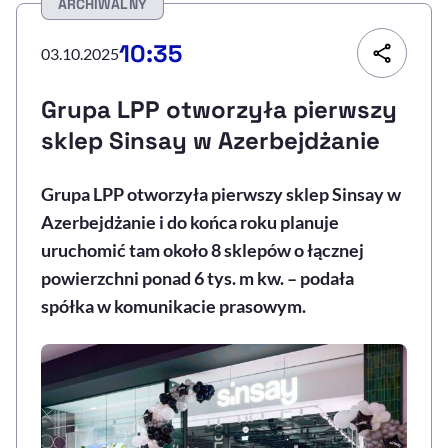
ARCHIWALNY
Resetuj opcje
10:35
03.10.2025
Ułatwienia dostępności wspierają:
Grupa LPP otworzyła pierwszy
sklep Sinsay w Azerbejdżanie
Grupa LPP otworzyła pierwszy sklep Sinsay w
Azerbejdżanie i do końca roku planuje
uruchomić tam około 8 sklepów o łącznej
powierzchni ponad 6 tys. m kw. – podała
, otwiera się w nowym 
Sprawdź, jak i dlaczego zwiększamy dostępność
spółka w komunikacie prasowym.
, otwiera się w nowym oknie
Zgłoś problem
Deklaracja dostępności
, otwiera się w no