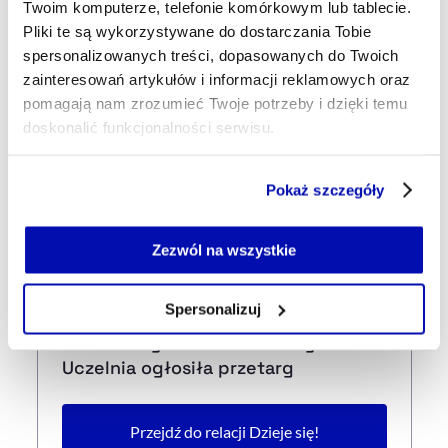
Twoim komputerze, telefonie komórkowym lub tablecie.
20:03
Pliki te są wykorzystywane do dostarczania Tobie
Postępy w rozmowach pomiędzy
spersonalizowanych treści, dopasowanych do Twoich
USA a Iranem. Brak konkretów w
zainteresowań artykułów i informacji reklamowych oraz
kwestii Ormuzu
pomagają nam zrozumieć Twoje potrzeby i dzięki temu
doskonalić funkcjonalności serwisu.
19:49
Część z plików jest niezbędna do prawidłowego działania
Nadzwyczajny szczyt UE w sprawie
Pokaż szczegóły
serwisu i jego funkcjonalności.
migracji. "Polska za wzmocnieniem
Jeżeli nie wyrażasz zgody na zapisywanie plików cookie,
ochrony granic"
możesz łatwo zarządzać swoimi uprawnieniami, np. we
Zezwól na wszystkie
własnej przeglądarce internetowej lub po wybraniu opcji
19:15
Zarządzaj cookie.
Spersonalizuj
Szczecińska politechnika będzie
miała nowy statek badawczy.
Szczegółowe informacje na ten temat znajdziesz w
Uczelnia ogłosiła przetarg
naszej
Polityce Prywatności
.
Przejdź do relacji Dzieje się!