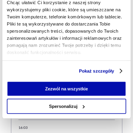
Udostępnij
Chcąc ułatwić Ci korzystanie z naszej strony
Kopiuj link artykułu
Udostępnij na LinkedIn
Udostępnij na Twitterze
Udostępnij na Faceboo
Udostępnij przez
wykorzystujemy pliki cookie, które są umieszczane na
Twoim komputerze, telefonie komórkowym lub tablecie.
Pliki te są wykorzystywane do dostarczania Tobie
Strona główna
Na żywo
Indie liczą na wsparcie Niemiec
spersonalizowanych treści, dopasowanych do Twoich
w przyspieszeniu rozmów o umowie handlowej z UE
zainteresowań artykułów i informacji reklamowych oraz
pomagają nam zrozumieć Twoje potrzeby i dzięki temu
doskonalić funkcjonalności serwisu.
Najnowsze
Część z plików jest niezbędna do prawidłowego działania
Pokaż szczegóły
serwisu i jego funkcjonalności.
Jeżeli nie wyrażasz zgody na zapisywanie plików cookie,
16:28
możesz łatwo zarządzać swoimi uprawnieniami, np. we
Amerykański wywiad ocenia, że Rosja
Zezwól na wszystkie
własnej przeglądarce internetowej lub po wybraniu opcji
może przygotowywać poważną
Zarządzaj cookie.
prowokację wobec NATO. Celem
Spersonalizuj
może być Polska
Szczegółowe informacje na ten temat znajdziesz w
naszej
Polityce Prywatności
.
16:03