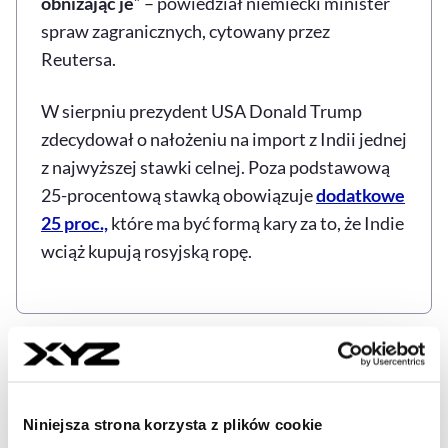
obniżając je
” – powiedział niemiecki minister
spraw zagranicznych, cytowany przez
Reutersa.
W sierpniu prezydent USA Donald Trump
zdecydował o nałożeniu na import z Indii jednej
z najwyższej stawki celnej. Poza podstawową
25-procentową stawką obowiązuje
dodatkowe
25 proc.,
które ma być formą kary za to, że Indie
wciąż kupują rosyjską ropę.
GOSPODARKA
INDIE
NIEMCY
UE
Tagi
Niniejsza strona korzysta z plików cookie