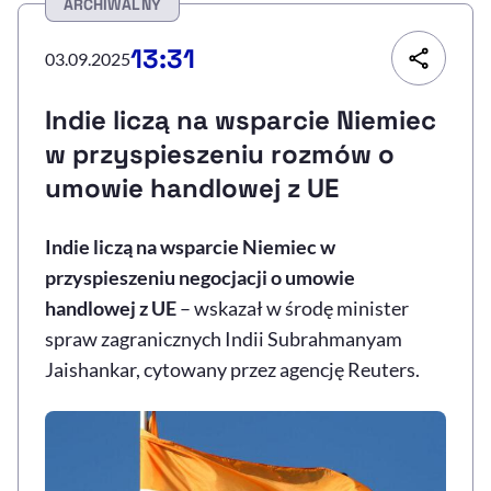
ARCHIWALNY
Resetuj opcje
13:31
03.09.2025
Ułatwienia dostępności wspierają:
Indie liczą na wsparcie Niemiec
w przyspieszeniu rozmów o
umowie handlowej z UE
Indie liczą na wsparcie Niemiec w
przyspieszeniu negocjacji o umowie
handlowej z UE
– wskazał w środę minister
, otwiera się w nowym 
Sprawdź, jak i dlaczego zwiększamy dostępność
spraw zagranicznych Indii Subrahmanyam
Jaishankar, cytowany przez agencję Reuters.
, otwiera się w nowym oknie
Zgłoś problem
Deklaracja dostępności
, otwiera się w no