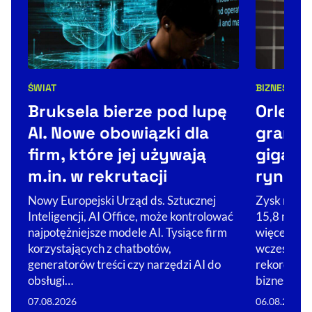
ŚWIAT
BIZNES
NEW
Kategorie artykułu:
Kategorie 
Bruksela bierze pod lupę
Orlen 
AI. Nowe obowiązki dla
granic
firm, które jej używają
gigant
m.in. w rekrutacji
rynek
Nowy Europejski Urząd ds. Sztucznej
Zysk netto
Inteligencji, AI Office, może kontrolować
15,8 mld zł
najpotężniejsze modele AI. Tysiące firm
więcej, niż
korzystających z chatbotów,
wcześniej. 
generatorów treści czy narzędzi AI do
rekordowy
obsługi…
biznesów…
07.08.2026
06.08.2026