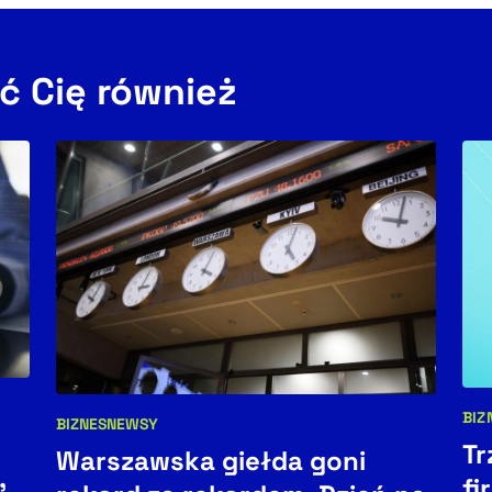
ć Cię również
BIZ
BIZNES
NEWSY
Kat
Kategorie artykułu:
Tr
Warszawska giełda goni
,
fi