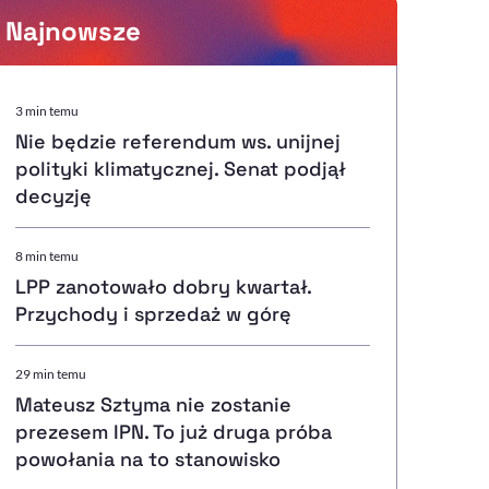
Najnowsze
Powiększenie kursora
3 min temu
Nie będzie referendum ws. unijnej
Resetuj opcje
polityki klimatycznej. Senat podjął
decyzję
Ułatwienia dostępności wspierają:
8 min temu
LPP zanotowało dobry kwartał.
Przychody i sprzedaż w górę
, otwiera się w nowym ok
Sprawdź, jak i dlaczego zwiększamy dostępność
29 min temu
Mateusz Sztyma nie zostanie
, otwiera się w nowym oknie
Zgłoś problem
Deklaracja dostępności
, otwiera się w nowy
prezesem IPN. To już druga próba
powołania na to stanowisko