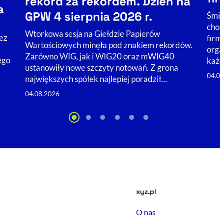
rekord za rekordem. Dzień na
a
GPW 4 sierpnia 2026 r.
Śmi
cho
Wtorkowa sesja na Giełdzie Papierów
ez
fir
Wartościowych minęła pod znakiem rekordów.
org
Zarówno WIG, jak i WIG20 oraz mWIG40
ego
każ
ustanowiły nowe szczyty notowań. Z grona
04.
największych spółek najlepiej poradził…
04.08.2026
xyz.pl
O nas