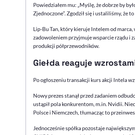
Powiedziałem mu: „Myślę, że dobrze by był
Zjednoczone”. Zgodził się i ustaliliśmy, że 
Lip-Bu Tan, który kieruje Intelem od marca,
zadowoleniem przyjmuje wsparcie rządu i z
produkcji półprzewodników.
Giełda reaguje wzrostam
Po ogłoszeniu transakcji kurs akcji Intela wz
Nowy prezes stanął przed zadaniem odbudow
ustąpił pola konkurentom, m.in. Nvidii. Ni
Polsce i Niemczech, tłumacząc to przeinwe
Jednocześnie spółka pozostaje największy