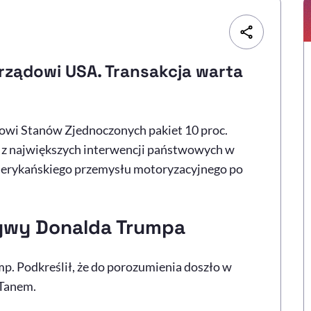
i rządowi USA. Transakcja warta
dowi Stanów Zjednoczonych pakiet 10 proc.
na z największych interwencji państwowych w
merykańskiego przemysłu motoryzacyjnego po
tywy Donalda Trumpa
p. Podkreślił, że do porozumienia doszło w
 Tanem.