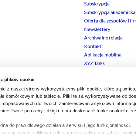
Subskrypcja
Subskrypcja akademicka
Oferta dla zespołów i fi
Newslettery
Archiwalne relacje
Kontakt
Aplikacja mobilna
XYZ Talks
 z plików cookie
nie z naszej strony wykorzystujemy pliki cookie, które są umie
ie komórkowym lub tablecie. Pliki te są wykorzystywane do dos
Polityka prywatności
Polityka
Cookies
Regulamin
Ustawienia
Co
i, dopasowanych do Twoich zainteresowań artykułów i informac
eć Twoje potrzeby i dzięki temu doskonalić funkcjonalności s
dna do prawidłowego działania serwisu i jego funkcjonalności.
y na zapisywanie plików cookie, możesz łatwo zarządzać swoimi