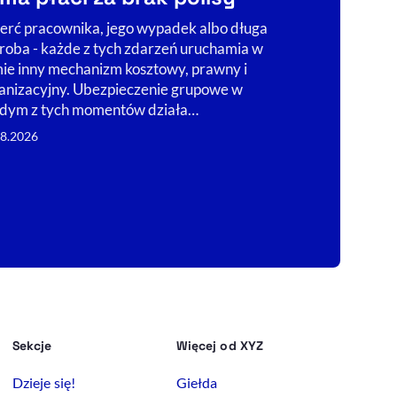
traci naj
GPW 5 si
erć pracownika, jego wypadek albo długa
roba - każde z tych zdarzeń uruchamia w
Środowa sesj
mie inny mechanizm kosztowy, prawny i
spadków spółe
anizacyjny. Ubezpieczenie grupowe w
Największa pr
dym z tych momentów działa…
Główne wskaźn
08.2026
zniżki.
05.08.2026
Sekcje
Więcej od XYZ
Dzieje się!
Giełda