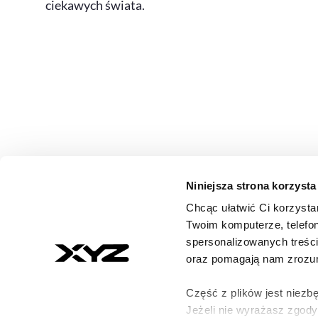
ciekawych świata.
Niniejsza strona korzysta
Chcąc ułatwić Ci korzysta
© 2026 XYZ. Wszystkie prawa zastrzeżone
Twoim komputerze, telefon
All rights reserved
spersonalizowanych treśc
ISSN 3071-8147
oraz pomagają nam zrozumi
Część z plików jest niezbę
Jeżeli nie wyrażasz zgod