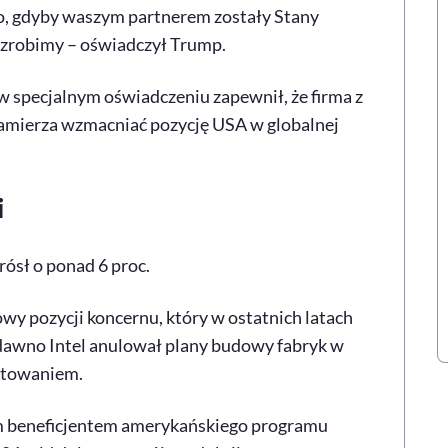
o, gdyby waszym partnerem zostały Stany
to zrobimy – oświadczył Trump.
 w specjalnym oświadczeniu zapewnił, że firma z
amierza wzmacniać pozycję USA w globalnej
i
rósł o ponad 6 proc.
y pozycji koncernu, który w ostatnich latach
edawno Intel anulował plany budowy fabryk w
stowaniem.
m beneficjentem amerykańskiego programu