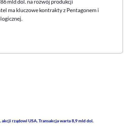
6 mld dol. na rozwój produkcji
tel ma kluczowe kontrakty z Pentagonem i
logicznej.
rze
 Facebooku
ij przez e-mail
. akcji rządowi USA. Transakcja warta 8,9 mld dol.