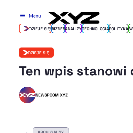
Menu
DZIEJE SIĘ!
BIZNES
ANALIZY
TECHNOLOGIA
POLITYKA
Ś
DZIEJE SIĘ
Ten wpis stanowi 
NEWSROOM XYZ
ARCHIWALNY