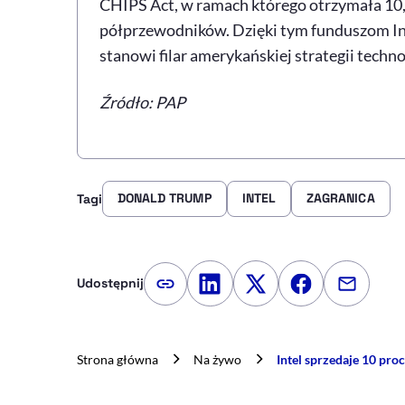
CHIPS Act, w ramach którego otrzymała 10,8
półprzewodników. Dzięki tym funduszom In
stanowi filar amerykańskiej strategii techno
Źródło: PAP
DONALD TRUMP
INTEL
ZAGRANICA
Tagi
Udostępnij
Kopiuj link artykułu
Udostępnij na LinkedIn
Udostępnij na Twitte
Udostępnij na
Udostępn
Strona główna
Na żywo
Intel sprzedaje 10 proc