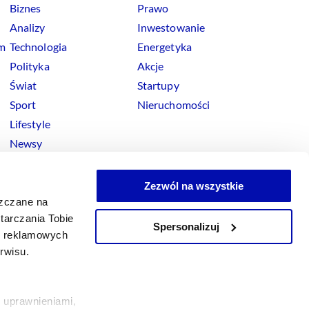
Biznes
Prawo
Analizy
Inwestowanie
rm
Technologia
Energetyka
Polityka
Akcje
Świat
Startupy
Sport
Nieruchomości
Lifestyle
Newsy
Zezwól na wszystkie
szczane na
tarczania Tobie
Spersonalizuj
okies
ji reklamowych
x
Linkedin
Facebook
Instagram
Youtube
erwisu.
 uprawnieniami,