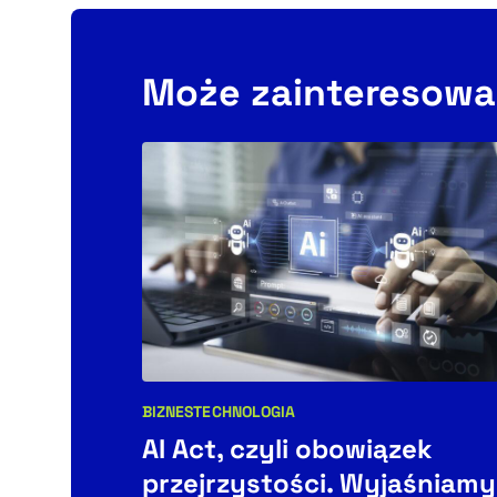
Może zainteresowa
BIZNES
TECHNOLOGIA
Kategorie artykułu:
AI Act, czyli obowiązek
przejrzystości. Wyjaśniamy