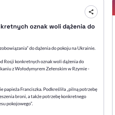
nkretnych oznak woli dążenia do
bowiązania” do dążenia do pokoju na Ukrainie.
d Rosji konkretnych oznak woli dążenia do
potkaniu z Wołodymyrem Zełenskim w Rzymie -
e papieża Franciszka. Podkreśliła „pilną potrzebę
zenia broni, a także potrzebę konkretnego
esu pokojowego”.