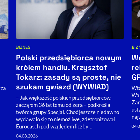
BIZNES
BIZ
Kategorie artykułu:
Kat
Polski przedsiębiorca nowym
Wa
królem handlu. Krzysztof
re
Tokarz: zasady są proste, nie
GP
szukam gwiazd (WYWIAD)
rza
Wto
War
– Jak większość polskich przedsiębiorców,
Zar
zacząłem 36 lat temu od zera – podkreśla
ust
twórca grupy Specjał. Choć jeszcze niedawno
naj
wydawało się to niemożliwe, zdetronizował
Eurocasch pod względem liczby…
04.
04.08.2026