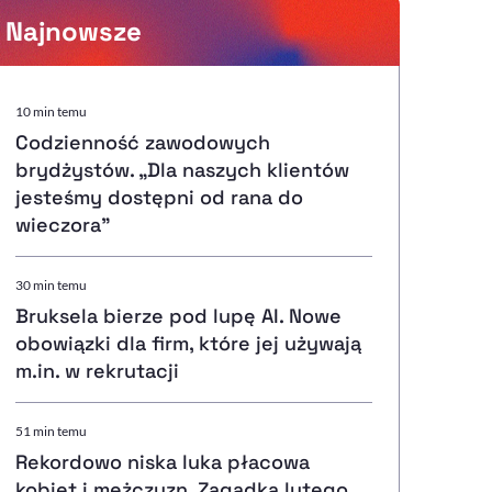
Najnowsze
Powiększenie kursora
10 min temu
Codzienność zawodowych
Resetuj opcje
brydżystów. „Dla naszych klientów
jesteśmy dostępni od rana do
Ułatwienia dostępności wspierają:
wieczora”
30 min temu
Bruksela bierze pod lupę AI. Nowe
, otwiera się w nowym ok
Sprawdź, jak i dlaczego zwiększamy dostępność
obowiązki dla firm, które jej używają
m.in. w rekrutacji
, otwiera się w nowym oknie
Zgłoś problem
Deklaracja dostępności
, otwiera się w nowy
51 min temu
Rekordowo niska luka płacowa
kobiet i mężczyzn. Zagadka lutego