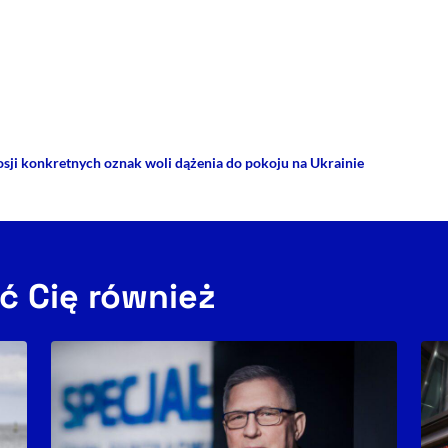
rze
 Facebooku
ij przez e-mail
osji konkretnych oznak woli dążenia do pokoju na Ukrainie
ć Cię również