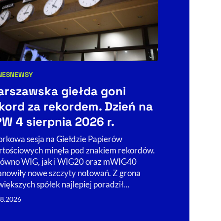
NES
NEWSY
BIZNES
egorie artykułu:
Kategorie art
rszawska giełda goni
Noweliza
kord za rekordem. Dzień na
dewelope
W 4 sierpnia 2026 r.
changere
rkowa sesja na Giełdzie Papierów
Deweloperzy s
tościowych minęła pod znakiem rekordów.
odpowiedzialn
ówno WIG, jak i WIG20 oraz mWIG40
ochronę pieni
anowiły nowe szczyty notowań. Z grona
deweloperskie
większych spółek najlepiej poradził…
konsultacji, to
08.2026
06.08.2026