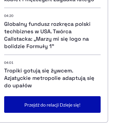
04:20
Globalny fundusz rozkręca polski
techbiznes w USA. Twórca
Callstacka: „Marzy mi się logo na
bolidzie Formuły 1”
04:01
Tropiki gotują się żywcem.
Azjatyckie metropolie adaptują się
do upałów
Przejdź do relacji Dzieje się!