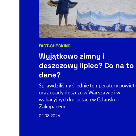
FACT-CHECKING
Kategorie artykułu:
Wyjątkowo zimny i
deszczowy lipiec? Co na to
dane?
Sprawdziliśmy średnie temperatury powiet
oraz opady deszczu w Warszawie i w
wakacyjnych kurortach w Gdańsku i
Zakopanem.
04.08.2026