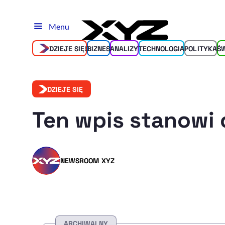
Menu
DZIEJE SIĘ!
BIZNES
ANALIZY
TECHNOLOGIA
POLITYKA
Ś
DZIEJE SIĘ
Ten wpis stanowi 
NEWSROOM XYZ
ARCHIWALNY