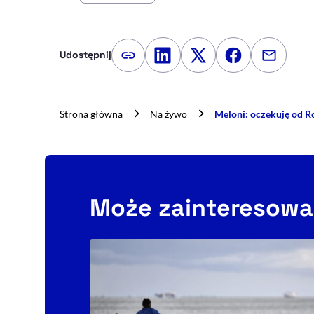
Udostępnij
Kopiuj link artykułu
Udostępnij na LinkedIn
Udostępnij na Twitte
Udostępnij na
Udostępn
Strona główna
Na żywo
Meloni: oczekuję od R
Może zainteresowa