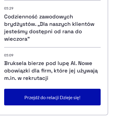
05:29
Codzienność zawodowych
brydżystów. „Dla naszych klientów
jesteśmy dostępni od rana do
wieczora”
05:09
Bruksela bierze pod lupę AI. Nowe
obowiązki dla firm, które jej używają
m.in. w rekrutacji
Przejdź do relacji Dzieje się!