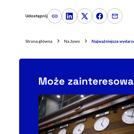
Udostępnij
Kopiuj link artykułu
Udostępnij na LinkedIn
Udostępnij na Twitte
Udostępnij na
Udostępn
Strona główna
Na żywo
Najważniejsze wydarz
Może zainteresowa