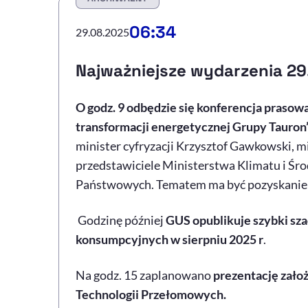
06:34
29.08.2025
Najważniejsze wydarzenia 29
O godz. 9 odbędzie się konferencja prasow
transformacji energetycznej Grupy Tauron”
minister cyfryzacji Krzysztof Gawkowski, m
przedstawiciele Ministerstwa Klimatu i Ś
Państwowych. Tematem ma być pozyskanie 
Godzinę później
GUS opublikuje szybki sz
konsumpcyjnych w sierpniu 2025 r
.
Na godz. 15 zaplanowano
prezentację zało
Technologii Przełomowych.