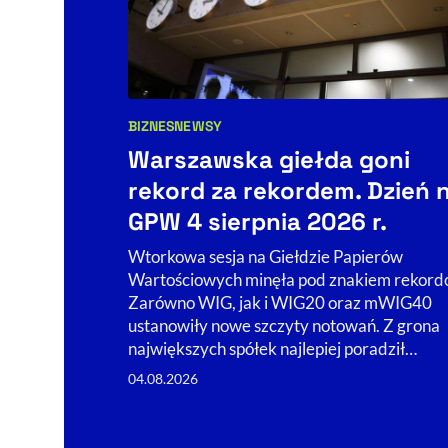
BIZNES
NEWSY
Kategorie artykułu:
Warszawska giełda goni
rekord za rekordem. Dzień 
GPW 4 sierpnia 2026 r.
Wtorkowa sesja na Giełdzie Papierów
Wartościowych minęła pod znakiem rekord
Zarówno WIG, jak i WIG20 oraz mWIG40
ustanowiły nowe szczyty notowań. Z grona
największych spółek najlepiej poradził…
04.08.2026