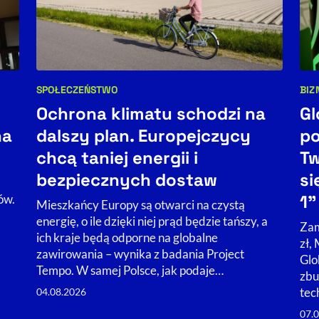
SPOŁECZEŃSTWO
BIZ
Kategorie artykułu:
Kat
Ochrona klimatu schodzi na
Gl
na
dalszy plan. Europejczycy
po
chcą taniej energii i
Tw
bezpiecznych dostaw
si
1”
ów.
Mieszkańcy Europy są otwarci na czystą
energię, o ile dzięki niej prąd będzie tańszy, a
Zam
ich kraje będą odporne na globalne
zł,
zawirowania – wynika z badania Project
Glo
Tempo. W samej Polsce, jak podaje…
zbu
tec
04.08.2026
07.