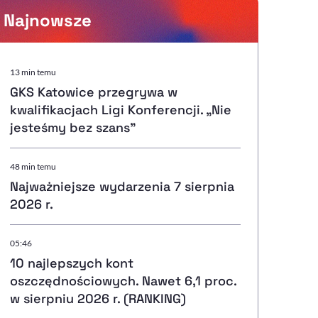
Najnowsze
Powiększenie kursora
13 min temu
GKS Katowice przegrywa w
Resetuj opcje
kwalifikacjach Ligi Konferencji. „Nie
jesteśmy bez szans”
Ułatwienia dostępności wspierają:
48 min temu
Najważniejsze wydarzenia 7 sierpnia
2026 r.
, otwiera się w nowym ok
Sprawdź, jak i dlaczego zwiększamy dostępność
05:46
10 najlepszych kont
, otwiera się w nowym oknie
Zgłoś problem
Deklaracja dostępności
, otwiera się w nowy
oszczędnościowych. Nawet 6,1 proc.
w sierpniu 2026 r. (RANKING)