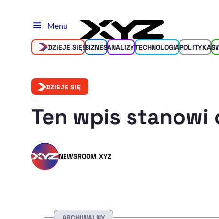
Menu
DZIEJE SIĘ!
BIZNES
ANALIZY
TECHNOLOGIA
POLITYKA
Ś
DZIEJE SIĘ
Ten wpis stanowi 
NEWSROOM XYZ
ARCHIWALNY