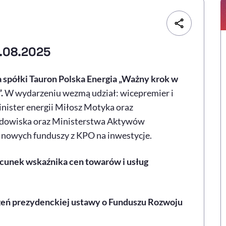
.08.2025
a spółki Tauron Polska Energia „Ważny krok w
.
W wydarzeniu wezmą udział: wicepremier i
inister energii Miłosz Motyka oraz
rodowiska oraz Ministerstwa Aktywów
nowych funduszy z KPO na inwestycje.
acunek wskaźnika cen towarów i usług
żeń prezydenckiej ustawy o Funduszu Rozwoju