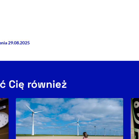
rze
 Facebooku
ij przez e-mail
enia 29.08.2025
ć Cię również