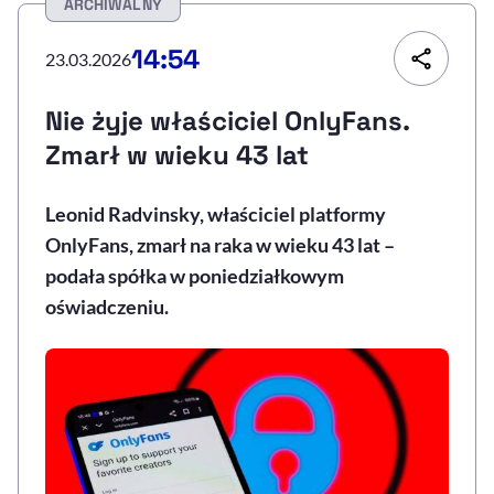
ARCHIWALNY
Resetuj opcje
14:54
23.03.2026
Ułatwienia dostępności wspierają:
Nie żyje właściciel OnlyFans.
Zmarł w wieku 43 lat
Leonid Radvinsky, właściciel platformy
OnlyFans, zmarł na raka w wieku 43 lat –
podała spółka w poniedziałkowym
oświadczeniu.
, otwiera się w nowym 
Sprawdź, jak i dlaczego zwiększamy dostępność
, otwiera się w nowym oknie
Zgłoś problem
Deklaracja dostępności
, otwiera się w no