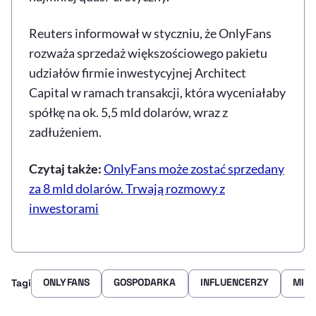
Reuters informował w styczniu, że OnlyFans
rozważa sprzedaż większościowego pakietu
udziałów firmie inwestycyjnej Architect
Capital w ramach transakcji, która wyceniałaby
spółkę na ok. 5,5 mld dolarów, wraz z
zadłużeniem.
Czytaj także:
OnlyFans może zostać sprzedany
za 8 mld dolarów. Trwają rozmowy z
inwestorami
ONLYFANS
GOSPODARKA
INFLUENCERZY
MIL
Tagi