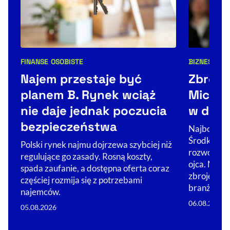
FINANSE OSOBISTE
BIZNES
ŚWIA
Kategorie artykułu:
Kategorie 
Najem przestaje być
Zbroje
planem B. Rynek wciąż
Michal
nie daje jednak poczucia
w dron
bezpieczeństwa
Najbogats
Środkowej 
Polski rynek najmu dojrzewa szybciej niż
rozwojowi 
regulujące go zasady. Rosną koszty,
ojca. Nie 
spada zaufanie, a dostępna oferta coraz
zbrojeniówc
częściej rozmija się z potrzebami
branż, w…
najemców.
06.08.2026
05.08.2026