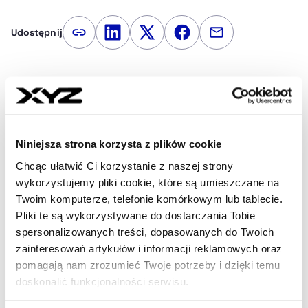
Udostępnij
Kopiuj link artykułu
Udostępnij na LinkedIn
Udostępnij na Twitterze
Udostępnij na Faceboo
Udostępnij przez
Strona główna
Na żywo
Nie żyje właściciel OnlyFans.
Zmarł w wieku 43 lat
Niniejsza strona korzysta z plików cookie
Najnowsze
Chcąc ułatwić Ci korzystanie z naszej strony
wykorzystujemy pliki cookie, które są umieszczane na
Twoim komputerze, telefonie komórkowym lub tablecie.
Pliki te są wykorzystywane do dostarczania Tobie
21:44
spersonalizowanych treści, dopasowanych do Twoich
Donald Tusk komentuje zysk Orlenu.
zainteresowań artykułów i informacji reklamowych oraz
Wskazuje na podatek od
pomagają nam zrozumieć Twoje potrzeby i dzięki temu
nadzwyczajnych zysków firm
doskonalić funkcjonalności serwisu.
paliwowych