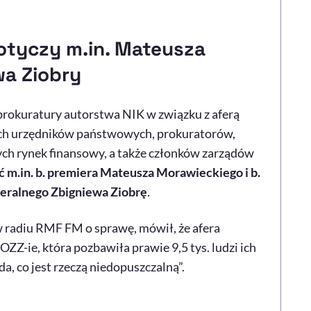
otyczy m.in. Mateusza
wa Ziobry
rokuratury autorstwa NIK w związku z aferą
ch urzędników państwowych, prokuratorów,
ych rynek finansowy, a także członków zarządów
.in. b. premiera Mateusza Morawieckiego i b.
neralnego Zbigniewa Ziobrę
.
w radiu RMF FM o sprawę, mówił, że afera
ZZ-ie, która pozbawiła prawie 9,5 tys. ludzi ich
a, co jest rzeczą niedopuszczalną”.