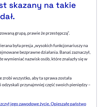
st skazany na takie
dał.
zowaną grupą, prawie że przestępczą”.
erana była presja „wysokich funkcjonariuszy na
dejmowane bezprawne działania. Banaś zaznaczył,
że wymieniać nazwisk osób, które znalazły się w
że zrobi wszystko, aby ta sprawa została
i odzyskali przynajmniej część swoich pieniędzy –
szczył jego zawodowe życie. Opieszałe państwo