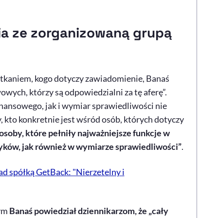
a ze zorganizowaną grupą
potkaniem, kogo dotyczy zawiadomienie, Banaś
ych, którzy są odpowiedzialni za tę aferę”.
ansowego, jak i wymiar sprawiedliwości nie
kto konkretnie jest wśród osób, których dotyczy
 osoby, które pełniły najważniejsze funkcje w
tyków, jak również w wymiarze sprawiedliwości”
.
d spółką GetBack: "Nierzetelny i
nym
Banaś powiedział dziennikarzom, że „cały