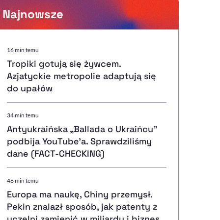
Najnowsze
Powiększenie kursora
16 min temu
Tropiki gotują się żywcem.
Resetuj opcje
Azjatyckie metropolie adaptują się
do upałów
Ułatwienia dostępności wspierają:
34 min temu
Antyukraińska „Ballada o Ukraińcu”
podbija YouTube'a. Sprawdziliśmy
, otwiera się w nowym ok
Sprawdź, jak i dlaczego zwiększamy dostępność
dane (FACT-CHECKING)
46 min temu
, otwiera się w nowym oknie
Zgłoś problem
Deklaracja dostępności
, otwiera się w nowy
Europa ma naukę, Chiny przemysł.
Pekin znalazł sposób, jak patenty z
uczelni zamienić w miliardy i biznes