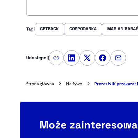
GETBACK
GOSPODARKA
MARIAN BANA
Tagi
Udostępnij
Kopiuj link artykułu
Udostępnij na LinkedIn
Udostępnij na Twitte
Udostępnij na
Udostępn
Strona główna
Na żywo
Prezes NIK przekazał
Może zainteresowa