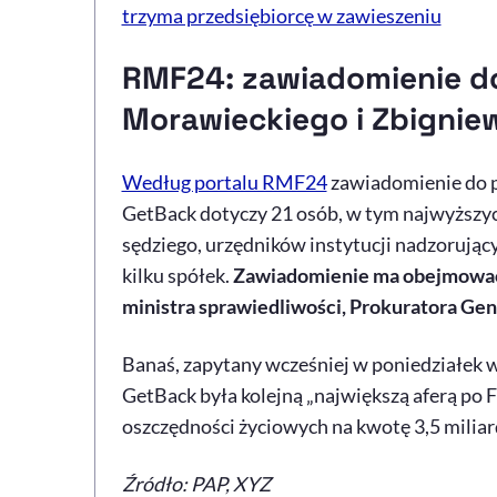
trzyma przedsiębiorcę w zawieszeniu
RMF24: zawiadomienie d
Morawieckiego i Zbignie
Według portalu RMF24
zawiadomienie do p
GetBack dotyczy 21 osób, w tym najwyższy
sędziego, urzędników instytucji nadzorując
kilku spółek.
Zawiadomienie ma obejmować m
ministra sprawiedliwości, Prokuratora Ge
Banaś, zapytany wcześniej w poniedziałek 
GetBack była kolejną „największą aferą po FO
oszczędności życiowych na kwotę 3,5 miliard
Źródło: PAP, XYZ