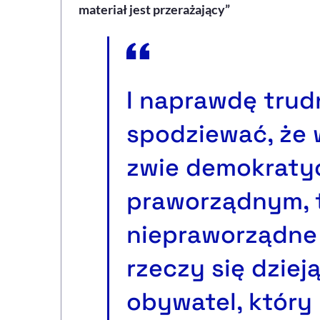
materiał jest przerażający”
I naprawdę trud
spodziewać, że w
zwie demokraty
praworządnym, 
niepraworządne
rzeczy się dziej
obywatel, który