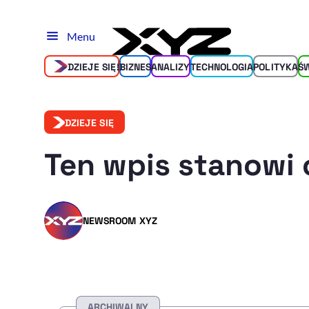
Menu
DZIEJE SIĘ!
BIZNES
ANALIZY
TECHNOLOGIA
POLITYKA
Ś
DZIEJE SIĘ
Ten wpis stanowi 
NEWSROOM XYZ
ARCHIWALNY