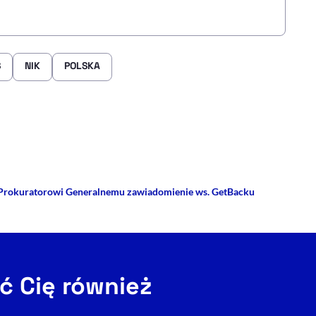
Ś
NIK
POLSKA
rze
 Facebooku
ij przez e-mail
 Prokuratorowi Generalnemu zawiadomienie ws. GetBacku
ć Cię również