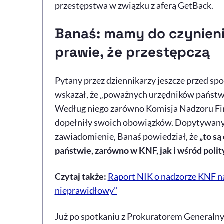
przestępstwa w związku z aferą GetBack.
Banaś: mamy do czynieni
prawie, że przestępczą
Pytany przez dziennikarzy jeszcze przed s
wskazał, że „poważnych urzędników państwow
Według niego zarówno Komisja Nadzoru Fin
dopełniły swoich obowiązków. Dopytywany, 
zawiadomienie, Banaś powiedział, że
„to są
państwie, zarówno w KNF, jak i wśród poli
Czytaj także:
Raport NIK o nadzorze KNF na
nieprawidłowy"
Już po spotkaniu z Prokuratorem General