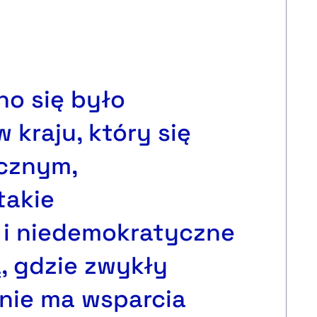
no się było
 kraju, który się
cznym,
takie
 i niedemokratyczne
ą, gdzie zwykły
 nie ma wsparcia