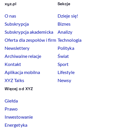
xyz.pl
Sekcje
O nas
Dzieje się!
Subskrypcja
Biznes
Subskrypcja akademicka
Analizy
Oferta dla zespołów i firm
Technologia
Newslettery
Polityka
Archiwalne relacje
Świat
Kontakt
Sport
Aplikacja mobilna
Lifestyle
XYZ Talks
Newsy
Więcej od XYZ
Giełda
Prawo
Inwestowanie
Energetyka