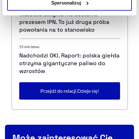
Spersonalizuj
45 min temu
Szczegółowe informacje na ten temat znajdziesz w
Mateusz Sztyma nie zostanie
naszej
Polityce Prywatności
.
prezesem IPN. To już druga próba
powołania na to stanowisko
55 min temu
Nadchodzi OKI. Raport: polska giełda
otrzyma gigantyczne paliwo do
wzrostów
Przejdź do relacji Dzieje się!
Może zainteresować Cię