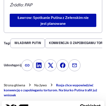
Źródło: PAP
Ławrow: Spotkanie Putina z Zełenskim nie
jest planowane
WŁADIMIR PUTIN
KONWENCJA O ZAPOBIEGANIU TOR
Tagi
Udostępnij
Kopiuj link artykułu
Udostępnij na LinkedIn
Udostępnij na Twitterze
Udostępnij na Faceboo
Udostępnij przez
Strona główna
Na żywo
Rosja chce wypowiedzieć
konwencję o zapobieganiu torturom. Na biurko Putina trafił już
wniosek