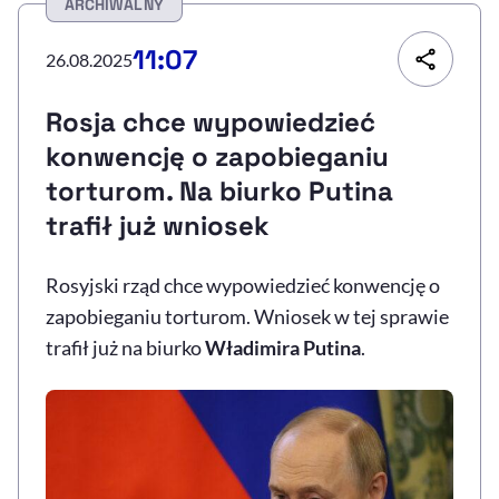
ARCHIWALNY
Resetuj opcje
11:07
26.08.2025
Ułatwienia dostępności wspierają:
Rosja chce wypowiedzieć
konwencję o zapobieganiu
torturom. Na biurko Putina
trafił już wniosek
Rosyjski rząd chce wypowiedzieć konwencję o
zapobieganiu torturom. Wniosek w tej sprawie
, otwiera się w nowym 
Sprawdź, jak i dlaczego zwiększamy dostępność
trafił już na biurko
Władimira Putina
.
, otwiera się w nowym oknie
Zgłoś problem
Deklaracja dostępności
, otwiera się w no