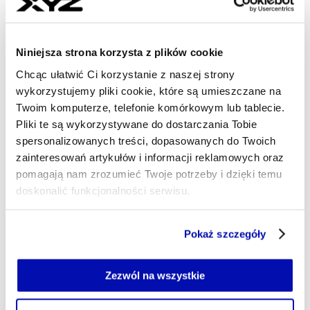
Najnowsze
Niniejsza strona korzysta z plików cookie
Chcąc ułatwić Ci korzystanie z naszej strony
9 min temu
wykorzystujemy pliki cookie, które są umieszczane na
KNF złagodziła kary nałożone na
Twoim komputerze, telefonie komórkowym lub tablecie.
VeloFunds TFI
Pliki te są wykorzystywane do dostarczania Tobie
spersonalizowanych treści, dopasowanych do Twoich
18 min temu
zainteresowań artykułów i informacji reklamowych oraz
Nie będzie referendum ws. unijnej
pomagają nam zrozumieć Twoje potrzeby i dzięki temu
doskonalić funkcjonalności serwisu.
polityki klimatycznej. Senat podjął
decyzję
Część z plików jest niezbędna do prawidłowego działania
Pokaż szczegóły
serwisu i jego funkcjonalności.
24 min temu
Jeżeli nie wyrażasz zgody na zapisywanie plików cookie,
LPP zanotowało dobry kwartał.
możesz łatwo zarządzać swoimi uprawnieniami, np. we
Zezwól na wszystkie
Przychody i sprzedaż w górę
własnej przeglądarce internetowej lub po wybraniu opcji
Zarządzaj cookie.