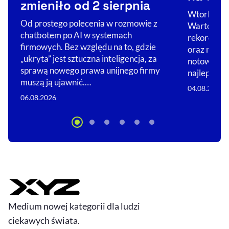
zmieniło od 2 sierpnia
Wtorkowa s
Od prostego polecenia w rozmowie z
Wartościo
chatbotem po AI w systemach
rekordów. 
firmowych. Bez względu na to, gdzie
oraz mWIG
„ukryta” jest sztuczna inteligencja, za
notowań. Z
sprawą nowego prawa unijnego firmy
najlepiej p
muszą ją ujawnić.…
04.08.2026
06.08.2026
Medium nowej kategorii dla ludzi
ciekawych świata.