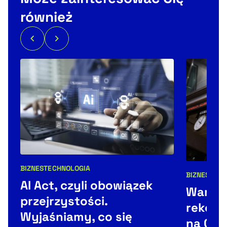
również
BIZNES
TECHNOLOGIA
Kategorie artykułu:
BIZNES
NEW
Kategorie 
AI Act, czyli obowiązek
Warsza
przejrzystości.
rekord
Wyjaśniamy, co się
na GPW