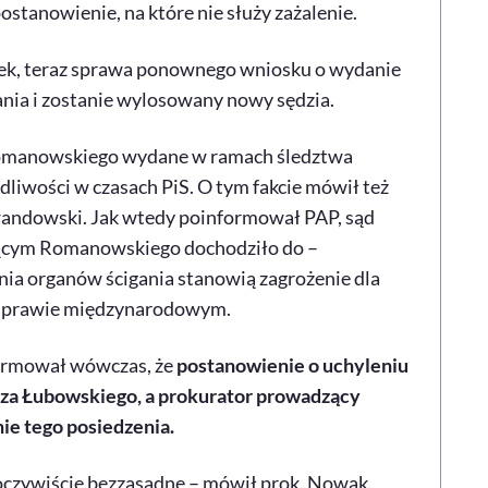
ostanowienie, na które nie służy zażalenie.
szek, teraz sprawa ponownego wniosku o wydanie
ia i zostanie wylosowany nowy sędzia.
Romanowskiego wydane w ramach śledztwa
liwości w czasach PiS. O tym fakcie mówił też
andowski. Jak wtedy poinformował PAP, sąd
yczącym Romanowskiego dochodziło do –
nia organów ścigania stanowią zagrożenie dla
 i prawie międzynarodowym.
formował wówczas, że
postanowienie o uchyleniu
sza Łubowskiego, a prokurator prowadzący
ie tego posiedzenia.
 oczywiście bezzasadne – mówił prok. Nowak.