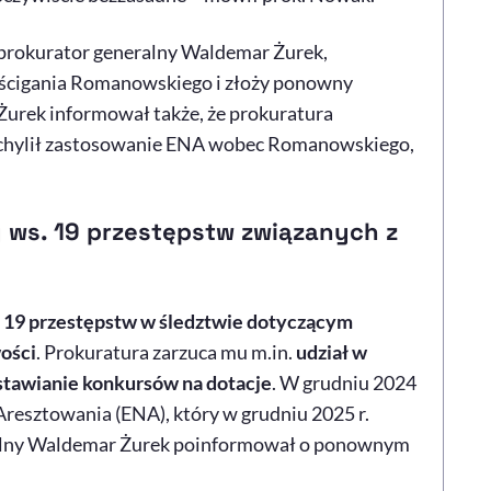
, prokurator generalny Waldemar Żurek,
d ścigania Romanowskiego i złoży ponowny
urek informował także, że prokuratura
 uchylił zastosowanie ENA wobec Romanowskiego,
 ws. 19 przestępstw związanych z
e 19 przestępstw w śledztwie dotyczącym
ości
. Prokuratura zarzuca mu m.in.
udział w
stawianie konkursów na dotacje
. W grudniu 2024
Aresztowania (ENA), który w grudniu 2025 r.
eralny Waldemar Żurek poinformował o ponownym