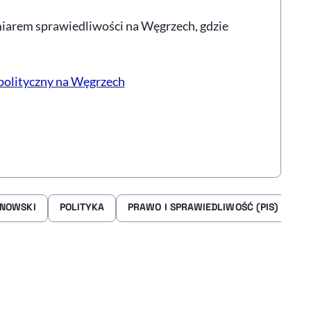
arem sprawiedliwości na Węgrzech, gdzie
 polityczny na Węgrzech
NOWSKI
POLITYKA
PRAWO I SPRAWIEDLIWOŚĆ (PIS)
W
rze
 Facebooku
ij przez e-mail