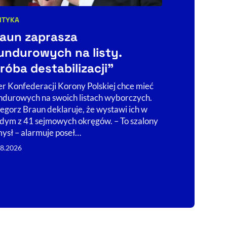
ANALIZY
Kategorie art
Mocne f
ITYKA
egorie artykułu:
presją ge
aun zaprasza
Ekonomi
ndurowych na listy.
miesiąca
róba destabilizacji”
Najnowsze dan
er Konfederacji Korony Polskiej chce mieć
gospodarka we
durowych na swoich listach wyborczych.
Konsumenci zw
egorz Braun deklaruje, że wystawi ich w
przemysłowa r
dym z 41 sejmowych okręgów. – To szalony
miesięcy, a na
ysł – alarmuje poseł…
05.08.2026
08.2026