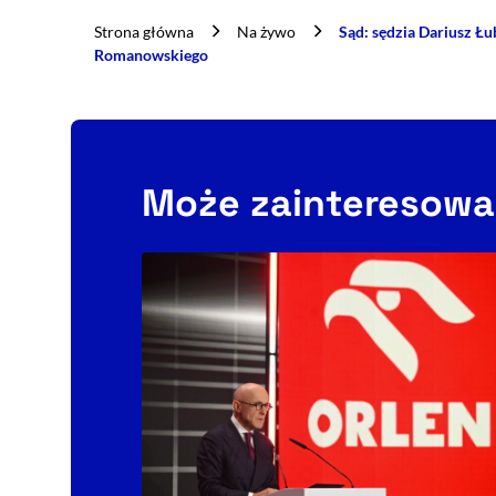
Strona główna
Na żywo
Sąd: sędzia Dariusz 
Romanowskiego
Może zainteresowa