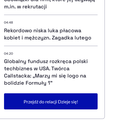
m.in. w rekrutacji
04:48
Rekordowo niska luka płacowa
kobiet i mężczyzn. Zagadka lutego
04:20
Globalny fundusz rozkręca polski
techbiznes w USA. Twórca
Callstacka: „Marzy mi się logo na
bolidzie Formuły 1”
Przejdź do relacji Dzieje się!