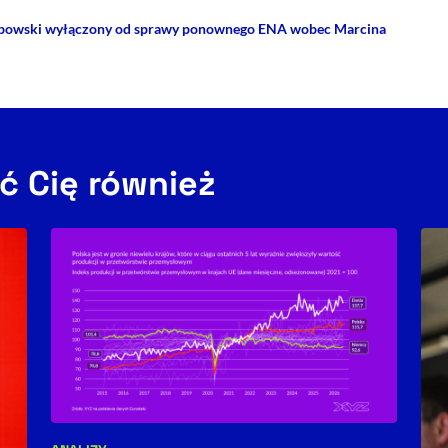
Łubowski wyłączony od sprawy ponownego ENA wobec Marcina
ć Cię również