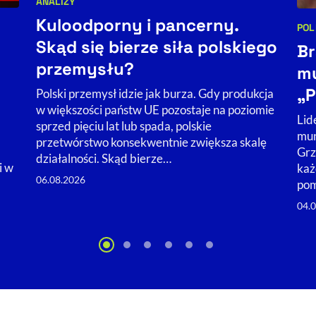
ANALIZY
Kategorie artykułu:
Kuloodporny i pancerny.
POL
Kat
Skąd się bierze siła polskiego
Br
przemysłu?
mu
„P
Polski przemysł idzie jak burza. Gdy produkcja
w większości państw UE pozostaje na poziomie
Lid
sprzed pięciu lat lub spada, polskie
mun
przetwórstwo konsekwentnie zwiększa skalę
Grz
działalności. Skąd bierze…
i w
każ
06.08.2026
pom
04.