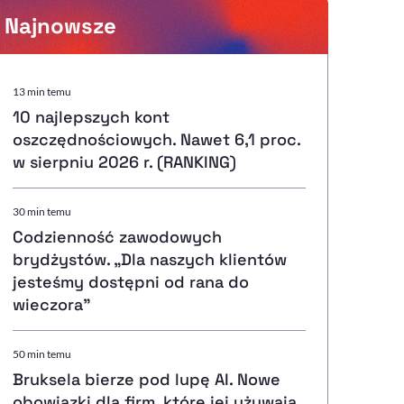
Najnowsze
Powiększenie kursora
13 min temu
10 najlepszych kont
Resetuj opcje
oszczędnościowych. Nawet 6,1 proc.
w sierpniu 2026 r. (RANKING)
Ułatwienia dostępności wspierają:
30 min temu
Codzienność zawodowych
brydżystów. „Dla naszych klientów
, otwiera się w nowym ok
Sprawdź, jak i dlaczego zwiększamy dostępność
jesteśmy dostępni od rana do
wieczora”
, otwiera się w nowym oknie
Zgłoś problem
Deklaracja dostępności
, otwiera się w nowy
50 min temu
Bruksela bierze pod lupę AI. Nowe
obowiązki dla firm, które jej używają