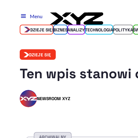
Menu
DZIEJE SIĘ!
BIZNES
ANALIZY
TECHNOLOGIA
POLITYKA
Ś
DZIEJE SIĘ
Ten wpis stanowi 
NEWSROOM XYZ
ARCHIWALNY