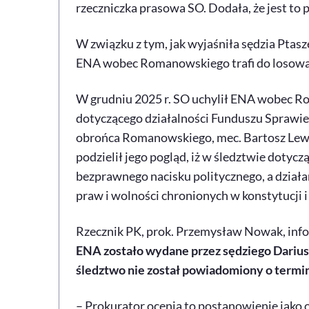
rzeczniczka prasowa SO. Dodała, że jest to p
W związku z tym, jak wyjaśniła sędzia Pta
ENA wobec Romanowskiego trafi do losowan
W grudniu 2025 r. SO uchylił ENA wobec 
dotyczącego działalności Funduszu Sprawied
obrońca Romanowskiego, mec. Bartosz Lew
podzielił jego pogląd, iż w śledztwie dot
bezprawnego nacisku politycznego, a działa
praw i wolności chronionych w konstytucji
Rzecznik PK, prok. Przemysław Nowak, in
ENA zostało wydane przez sędziego Dariu
śledztwo nie został powiadomiony o termin
– Prokurator ocenia to postanowienie jako