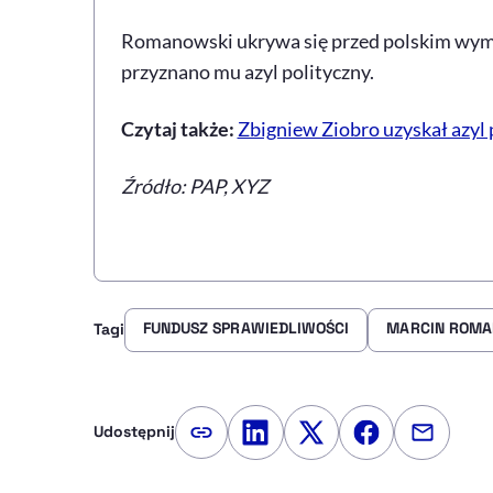
Romanowski ukrywa się przed polskim wymi
przyznano mu azyl polityczny.
Czytaj także:
Zbigniew Ziobro uzyskał azyl
Źródło: PAP, XYZ
FUNDUSZ SPRAWIEDLIWOŚCI
MARCIN ROMA
Tagi
Udostępnij
Kopiuj link artykułu
Udostępnij na LinkedIn
Udostępnij na Twitte
Udostępnij na
Udostępn