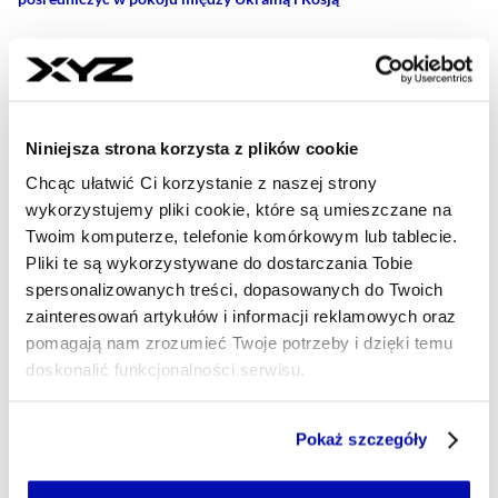
Najnowsze
Niniejsza strona korzysta z plików cookie
21:44
Chcąc ułatwić Ci korzystanie z naszej strony
Donald Tusk komentuje zysk Orlenu.
wykorzystujemy pliki cookie, które są umieszczane na
Twoim komputerze, telefonie komórkowym lub tablecie.
Wskazuje na podatek od
Pliki te są wykorzystywane do dostarczania Tobie
nadzwyczajnych zysków firm
spersonalizowanych treści, dopasowanych do Twoich
paliwowych
zainteresowań artykułów i informacji reklamowych oraz
pomagają nam zrozumieć Twoje potrzeby i dzięki temu
21:33
doskonalić funkcjonalności serwisu.
Dwa zwycięstwa i remis. Mecze
polskich drużyn 6 sierpnia
Część z plików jest niezbędna do prawidłowego działania
Pokaż szczegóły
serwisu i jego funkcjonalności.
Jeżeli nie wyrażasz zgody na zapisywanie plików cookie,
21:12