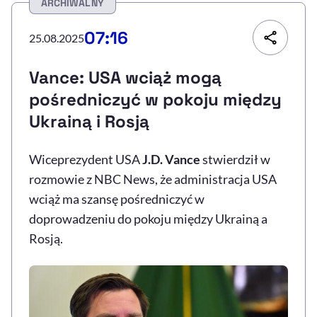
ARCHIWALNY
Resetuj opcje
07:16
25.08.2025
Ułatwienia dostępności wspierają:
Vance: USA wciąż mogą
pośredniczyć w pokoju między
Ukrainą i Rosją
Wiceprezydent USA
J.D. Vance
stwierdził w
rozmowie z NBC News, że administracja USA
wciąż ma szansę pośredniczyć w
, otwiera się w nowym 
Sprawdź, jak i dlaczego zwiększamy dostępność
doprowadzeniu do pokoju między Ukrainą a
Rosją.
, otwiera się w nowym oknie
Zgłoś problem
Deklaracja dostępności
, otwiera się w no