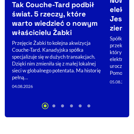
Nowy e
Tak Couche-Tard podbił
elektr
świat. 5 rzeczy, które
Jest w
warto wiedzieć o nowym
ziemn
właścicielu Żabki
Spółka Pol
Przejęcie Żabki to kolejna akwizycja
przekazała 
Couche-Tard. Kanadyjska spółka
którym pow
specjalizuje się w dużych transakcjach.
elektrown
Dzięki nim zmieniła się z małej lokalnej
uroczystoś
sieci w globalnego potentata. Ma historię
Pomorzu o
pełną…
05.08.2026
04.08.2026