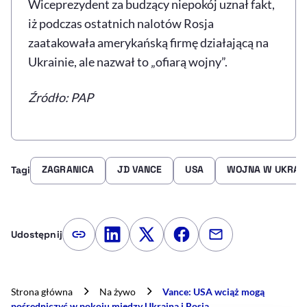
Wiceprezydent za budzący niepokój uznał fakt,
iż podczas ostatnich nalotów Rosja
zaatakowała amerykańską firmę działającą na
Ukrainie, ale nazwał to „ofiarą wojny”.
Źródło: PAP
ZAGRANICA
JD VANCE
USA
WOJNA W UKRAIN
Tagi
Udostępnij
Kopiuj link artykułu
Udostępnij na LinkedIn
Udostępnij na Twitterze
Udostępnij na Faceboo
Udostępnij przez
Strona główna
Na żywo
Vance: USA wciąż mogą
pośredniczyć w pokoju między Ukrainą i Rosją