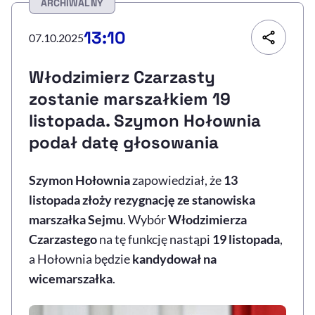
ARCHIWALNY
Resetuj opcje
13:10
07.10.2025
Ułatwienia dostępności wspierają:
Włodzimierz Czarzasty
zostanie marszałkiem 19
listopada. Szymon Hołownia
podał datę głosowania
Szymon Hołownia
zapowiedział, że
13
listopada złoży rezygnację ze stanowiska
, otwiera się w nowym 
Sprawdź, jak i dlaczego zwiększamy dostępność
marszałka Sejmu
. Wybór
Włodzimierza
Czarzastego
na tę funkcję nastąpi
19 listopada
,
, otwiera się w nowym oknie
Zgłoś problem
Deklaracja dostępności
a Hołownia będzie
kandydował na
, otwiera się w no
wicemarszałka
.