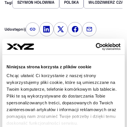
SZYMON HOŁOWNIA
POLSKA
WŁODZIMIERZ CZAR
Tagi
Udostępnij
Kopiuj link artykułu
Udostępnij na LinkedIn
Udostępnij na Twitterze
Udostępnij na Faceboo
Udostępnij przez
Strona główna
Na żywo
Włodzimierz Czarzasty
zostanie marszałkiem 19 listopada. Szymon Hołownia podał datę
głosowania
Niniejsza strona korzysta z plików cookie
Chcąc ułatwić Ci korzystanie z naszej strony
wykorzystujemy pliki cookie, które są umieszczane na
Najnowsze
Twoim komputerze, telefonie komórkowym lub tablecie.
Pliki te są wykorzystywane do dostarczania Tobie
spersonalizowanych treści, dopasowanych do Twoich
zainteresowań artykułów i informacji reklamowych oraz
13 min temu
pomagają nam zrozumieć Twoje potrzeby i dzięki temu
Wyprzedaż akcji Modivo. HalfPrice i
doskonalić funkcjonalności serwisu.
ShockPrice zostawią CCC w tyle