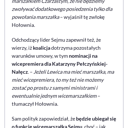
marszałkiem Czarzastym, że nie będziemy
zwoływać dodatkowego posiedzenia tylko dla
powołania marszałka
– wyjaśnił tę zwłokę
Hołownia.
Odchodzący lider Sejmu zapewnił też, że
wierzy, iż
koalicja
dotrzyma pozostałych
warunków umowy, w tym
nominacji na
wicepremiera dla Katarzyny Pełczyńskiej-
Nałęcz
. –
Jeżeli Lewica ma mieć marszałka, ma
mieć wicepremiera, to my też nie możemy
zostać po prostu z samymi ministrami i
ewentualnie jednym wicemarszałkiem
–
tłumaczył Hołownia.
Sam polityk zapowiedział, że
będzie ubiegał się
o funkcję wicemarszałka Sejmu
, choć – jak