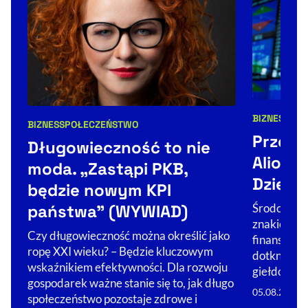
BIZNES
NEW
BIZNES
SPOŁECZEŃSTWO
Kategorie 
Kategorie artykułu:
Przece
Długowieczność to nie
Alior t
moda. „Zastąpi PKB,
Dzień 
będzie nowym KPI
Środowa se
państwa” (WYWIAD)
znakiem sp
Czy długowieczność można określić jako
finansoweg
ropę XXI wieku? – Będzie kluczowym
dotknęła A
wskaźnikiem efektywności. Dla rozwoju
giełdowe ta
gospodarek ważne stanie się to, jak długo
05.08.2026
społeczeństwo pozostaje zdrowe i