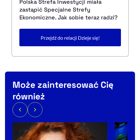
Polska Strefa Inwestycji miała
zastąpić Specjalne Strefy
Ekonomiczne. Jak sobie teraz radzi?
Przejdź do relacji Dzieje się!
Może zainteresować Cię
również