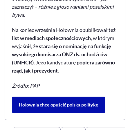
zaznaczył –
różnie z głosowaniami poselskimi
bywa
.
Na koniec września Hołownia opublikował też
list w mediach społecznościowych
, w którym
wyjaśnił, że
stara się o nominację na funkcję
wysokiego komisarza ONZ ds. uchodźców
(UNHCR)
. Jego kandydaturę
popiera zarówno
rząd, jak i prezydent
.
Źródło: PAP
Hołownia chce opuścić polską politykę