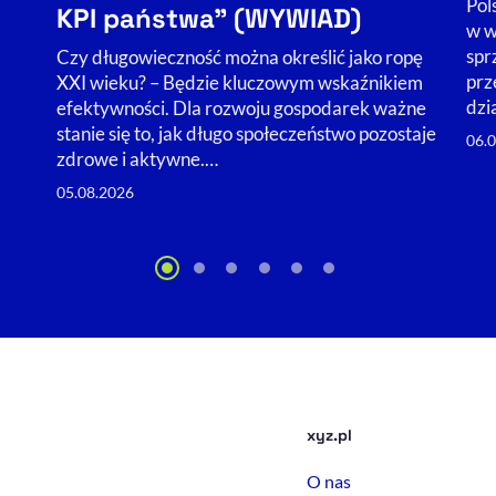
Pol
KPI państwa” (WYWIAD)
w w
spr
Czy długowieczność można określić jako ropę
prz
XXI wieku? – Będzie kluczowym wskaźnikiem
dzi
efektywności. Dla rozwoju gospodarek ważne
stanie się to, jak długo społeczeństwo pozostaje
06.
zdrowe i aktywne.…
05.08.2026
xyz.pl
O nas