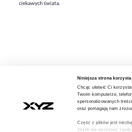
ciekawych świata.
Niniejsza strona korzysta
Chcąc ułatwić Ci korzysta
© 2026 XYZ. Wszystkie prawa zastrzeżone
Twoim komputerze, telefon
All rights reserved
spersonalizowanych treśc
ISSN 3071-8147
oraz pomagają nam zrozumi
Część z plików jest niezbę
Jeżeli nie wyrażasz zgod