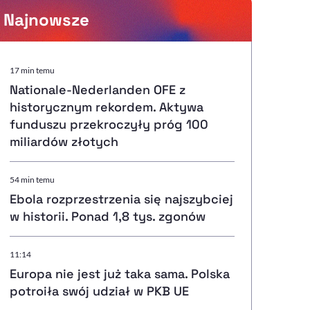
Najnowsze
Powiększenie kursora
17 min temu
Nationale-Nederlanden OFE z
Resetuj opcje
historycznym rekordem. Aktywa
funduszu przekroczyły próg 100
Ułatwienia dostępności wspierają:
miliardów złotych
54 min temu
Ebola rozprzestrzenia się najszybciej
, otwiera się w nowym ok
Sprawdź, jak i dlaczego zwiększamy dostępność
w historii. Ponad 1,8 tys. zgonów
11:14
, otwiera się w nowym oknie
Zgłoś problem
Deklaracja dostępności
, otwiera się w nowy
Europa nie jest już taka sama. Polska
potroiła swój udział w PKB UE