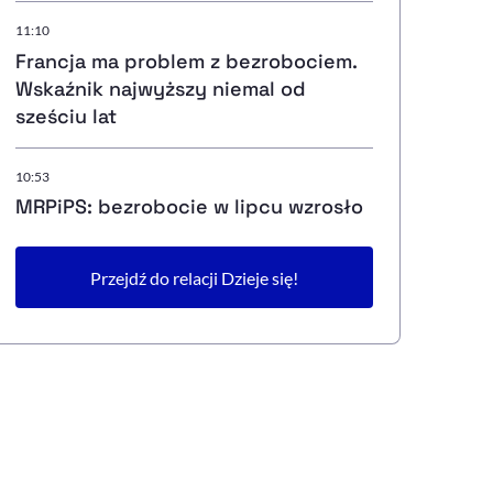
11:10
Francja ma problem z bezrobociem.
Wskaźnik najwyższy niemal od
sześciu lat
10:53
MRPiPS: bezrobocie w lipcu wzrosło
Przejdź do relacji Dzieje się!