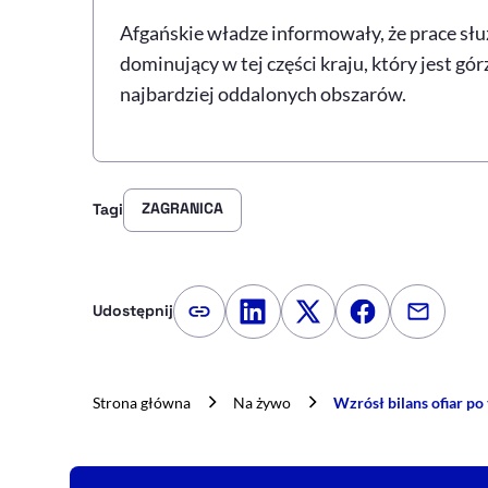
Afgańskie władze informowały, że prace słu
dominujący w tej części kraju, który jest gó
najbardziej oddalonych obszarów.
ZAGRANICA
Tagi
Udostępnij
Kopiuj link artykułu
Udostępnij na LinkedIn
Udostępnij na Twitte
Udostępnij na
Udostępn
Strona główna
Na żywo
Wzrósł bilans ofiar po