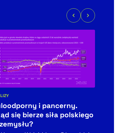
LIZY
egorie artykułu:
loodporny i pancerny.
TECHNOLOGIA
Kategorie art
ąd się bierze siła polskiego
Co dalej
rzemysłu?
Fundacja