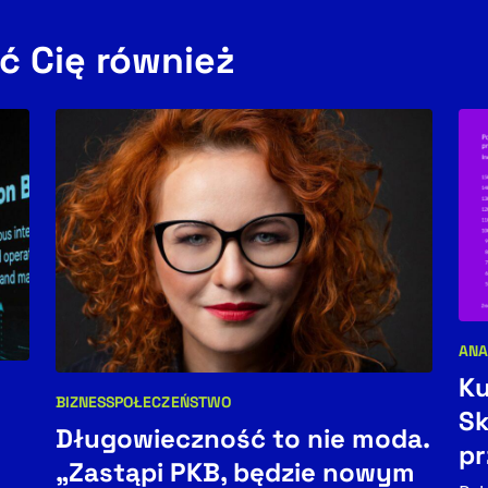
ć Cię również
ANA
Kat
Ku
BIZNES
SPOŁECZEŃSTWO
Kategorie artykułu:
Sk
Długowieczność to nie moda.
p
„Zastąpi PKB, będzie nowym