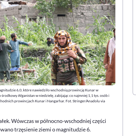
gnitudzie 6,0, które nawiedziło wschodnią prowincję Kunar w
środkowy Afganistan w niedzielę, zabijając co najmniej 1,1 tys. osób i
hodnich prowincjach Kunar i Nangarhar. Fot. Stringer/Anadolu via
ziałek. Wówczas w północno-wschodniej części
owano trzęsienie ziemi o magnitudzie 6.