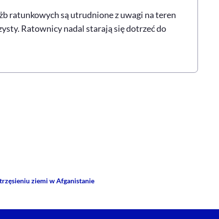
żb ratunkowych są utrudnione z uwagi na teren
rzysty. Ratownicy nadal starają się dotrzeć do
rze
 Facebooku
ij przez e-mail
 trzęsieniu ziemi w Afganistanie