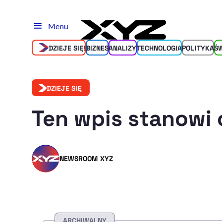
Menu
DZIEJE SIĘ!
BIZNES
ANALIZY
TECHNOLOGIA
POLITYKA
Ś
DZIEJE SIĘ
Ten wpis stanowi 
NEWSROOM XYZ
ARCHIWALNY