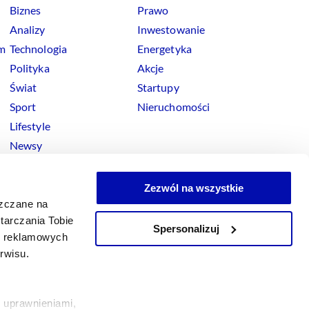
Biznes
Prawo
Analizy
Inwestowanie
rm
Technologia
Energetyka
Polityka
Akcje
Świat
Startupy
Sport
Nieruchomości
Lifestyle
Newsy
Zezwól na wszystkie
szczane na
tarczania Tobie
Spersonalizuj
okies
ji reklamowych
x
Linkedin
Facebook
Instagram
Youtube
erwisu.
 uprawnieniami,