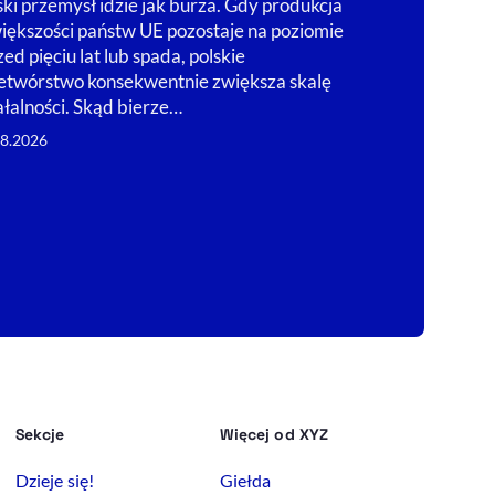
techów, 
ski przemysł idzie jak burza. Gdy produkcja
iększości państw UE pozostaje na poziomie
wsparcie
zed pięciu lat lub spada, polskie
Finansowanie 
etwórstwo konsekwentnie zwiększa skalę
startupy i VC 
ałalności. Skąd bierze…
ograniczać jej
08.2026
przetrwa?
06.08.2026
Sekcje
Więcej od XYZ
Dzieje się!
Giełda