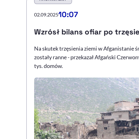
10:07
02.09.2025
Wzrósł bilans ofiar po trzęsi
Na skutek trzęsienia ziemi w Afganistanie śm
zostały ranne - przekazał Afgański Czerwon
tys. domów.