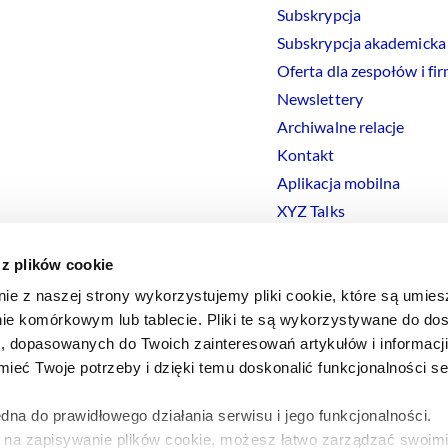
Subskrypcja
Subskrypcja akademicka
Oferta dla zespołów i fi
Newslettery
Archiwalne relacje
Kontakt
Aplikacja mobilna
XYZ Talks
 z plików cookie
nie z naszej strony wykorzystujemy pliki cookie, które są umie
ie komórkowym lub tablecie. Pliki te są wykorzystywane do dos
Polityka prywatności
Polityka
Cookies
Regulamin
Ustawienia
Co
i, dopasowanych do Twoich zainteresowań artykułów i informac
eć Twoje potrzeby i dzięki temu doskonalić funkcjonalności s
dna do prawidłowego działania serwisu i jego funkcjonalności.
y na zapisywanie plików cookie, możesz łatwo zarządzać swoimi