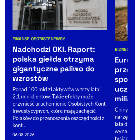
FINANSE OSOBISTE
NEWSY
Kategorie artykułu:
Nadchodzi OKI. Raport:
BIZNES
KAMP
Kategorie 
polska giełda otrzyma
Europa
gigantyczne paliwo do
przemy
wzrostów
sposób
uczeln
Ponad 100 mld zł aktywów w trzy lata i
2,1 mln klientów. Takie efekty może
miliard
przynieść uruchomienie Osobistych Kont
Chiny zami
Inwestycyjnych, które mają zachęcić
narzędzie 
Polaków do przenoszenia oszczędności z
lata do gos
kont…
wynalazków
06.08.2026
tysiące eur