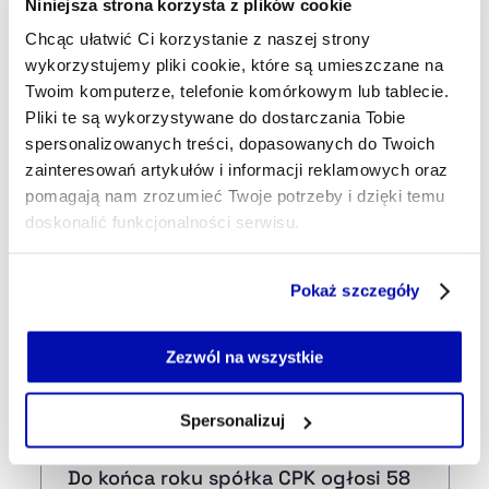
Niniejsza strona korzysta z plików cookie
Ebola rozprzestrzenia się najszybciej
w historii. Ponad 1,8 tys. zgonów
Chcąc ułatwić Ci korzystanie z naszej strony
wykorzystujemy pliki cookie, które są umieszczane na
Twoim komputerze, telefonie komórkowym lub tablecie.
11:14
Pliki te są wykorzystywane do dostarczania Tobie
Europa nie jest już taka sama. Polska
spersonalizowanych treści, dopasowanych do Twoich
potroiła swój udział w PKB UE
zainteresowań artykułów i informacji reklamowych oraz
pomagają nam zrozumieć Twoje potrzeby i dzięki temu
11:10
doskonalić funkcjonalności serwisu.
Francja ma problem z bezrobociem.
Wskaźnik najwyższy niemal od
Część z plików jest niezbędna do prawidłowego działania
Pokaż szczegóły
sześciu lat
serwisu i jego funkcjonalności.
Jeżeli nie wyrażasz zgody na zapisywanie plików cookie,
możesz łatwo zarządzać swoimi uprawnieniami, np. we
Zezwól na wszystkie
10:53
własnej przeglądarce internetowej lub po wybraniu opcji
MRPiPS: bezrobocie w lipcu wzrosło
Zarządzaj cookie.
Spersonalizuj
10:34
Szczegółowe informacje na ten temat znajdziesz w
Do końca roku spółka CPK ogłosi 58
naszej
Polityce Prywatności
.