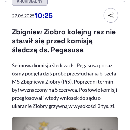
ARCHIWALNY
Resetuj opcje
10:25
27.06.2025
Ułatwienia dostępności wspierają:
Zbigniew Ziobro kolejny raz nie
stawił się przed komisją
śledczą ds. Pegasusa
Sejmowa komisja śledcza ds. Pegasusa po raz
ósmy podjęła dziś próbę przesłuchania b. szefa
MS Zbigniewa Ziobry (PiS). Poprzedni termin
, otwiera się w nowym 
Sprawdź, jak i dlaczego zwiększamy dostępność
był wyznaczony na 5 czerwca. Posłowie komisji
przegłosowali wtedy wniosek do sądu o
ukaranie Ziobry grzywną w wysokości 3 tys. zł.
, otwiera się w nowym oknie
Zgłoś problem
Deklaracja dostępności
, otwiera się w no