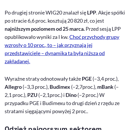
Po drugiej stronie WIG20 znalazł się
LPP
. Akcje spółki
po stracie 6,6 proc. kosztują 20 820 zł, co jest
najniższym poziomem od 25 marca.
Przed sesją LPP
opublikowało wyniki za I kw.
Choć przychody grupy
wzrosły o 10 proc., to – jak przyznają jej
przedstawiciele – dynamika ta była niższa od
zakładanej.
Wyraźne straty odnotowały także
PGE
(–3,4 proc.),
Allegro
(–3,3 proc.),
Budimex
(–2,7proc.),
mBank
(–
2,1 proc.),
PZU
(–2,1proc.) i
Dino
(–2 proc.) W
przypadku PGE i Budimexu to drugi dzień z rzędu ze
stratami sięgającymi powyżej 2 proc..
Odzież najgorszym sektorem