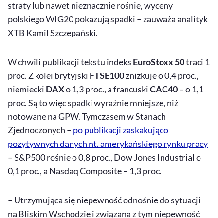
straty lub nawet nieznacznie rośnie, wyceny
polskiego WIG20 pokazują spadki – zauważa analityk
XTB Kamil Szczepański.
W chwili publikacji tekstu indeks
EuroStoxx 50
traci 1
proc. Z kolei brytyjski
FTSE100
zniżkuje o 0,4 proc.,
niemiecki
DAX
o 1,3 proc., a francuski
CAC40
– o 1,1
proc. Są to więc spadki wyraźnie mniejsze, niż
notowane na GPW. Tymczasem w Stanach
Zjednoczonych –
po publikacji zaskakująco
pozytywnych danych nt. amerykańskiego rynku pracy
–
S&P500
rośnie o 0,8 proc.,
Dow Jones Industrial
o
0,1 proc., a
Nasdaq Composite
– 1,3 proc.
– Utrzymująca się niepewność odnośnie do sytuacji
na Bliskim Wschodzie i związana z tym niepewność