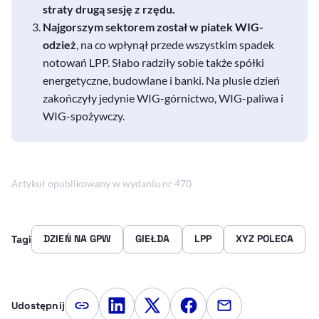
straty drugą sesję z rzędu.
Najgorszym sektorem został w piatek WIG-
odzież
, na co wpłynął przede wszystkim spadek
notowań LPP. Słabo radziły sobie także spółki
energetyczne, budowlane i banki. Na plusie dzień
zakończyły jedynie WIG-górnictwo, WIG-paliwa i
WIG-spożywczy.
Artykuł opublikowany w wydaniu nr 470
DZIEŃ NA GPW
GIEŁDA
LPP
XYZ POLECA
Tagi
Udostępnij
Kopiuj link artykułu
Udostępnij na LinkedIn
Udostępnij na Twitterze
Udostępnij na Faceboo
Udostępnij przez