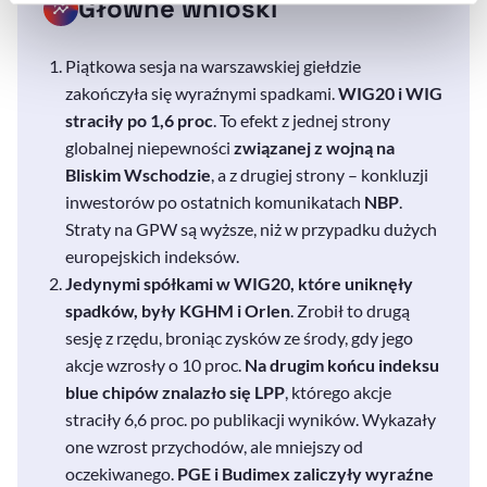
Główne wnioski
naszej
Polityce Prywatności
.
Piątkowa sesja na warszawskiej giełdzie
zakończyła się wyraźnymi spadkami.
WIG20 i WIG
straciły po 1,6 proc
. To efekt z jednej strony
globalnej niepewności
związanej z wojną na
Bliskim Wschodzie
, a z drugiej strony – konkluzji
inwestorów po ostatnich komunikatach
NBP
.
Straty na GPW są wyższe, niż w przypadku dużych
europejskich indeksów.
Jedynymi spółkami w WIG20, które uniknęły
spadków, były KGHM i Orlen
. Zrobił to drugą
sesję z rzędu, broniąc zysków ze środy, gdy jego
akcje wzrosły o 10 proc.
Na drugim końcu indeksu
blue
chipów znalazło się LPP
, którego akcje
straciły 6,6 proc. po publikacji wyników. Wykazały
one wzrost przychodów, ale mniejszy od
oczekiwanego.
PGE i Budimex zaliczyły wyraźne