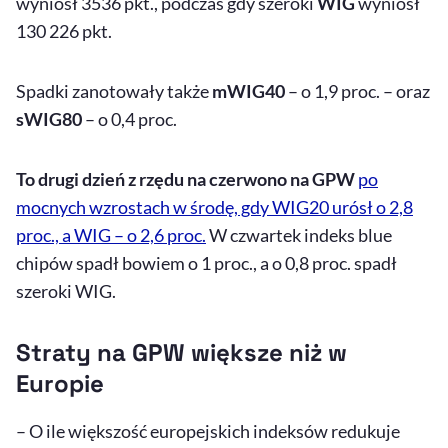
wyniósł 3536 pkt., podczas gdy szeroki
WIG
wyniósł
130 226 pkt.
Spadki zanotowały także
mWIG40
– o 1,9 proc. – oraz
sWIG80
– o 0,4 proc.
To drugi dzień z rzędu na czerwono na GPW
po
mocnych wzrostach w środę, gdy WIG20 urósł o 2,8
proc., a WIG – o 2,6 proc.
W czwartek indeks
blue
chipów spadł bowiem o 1 proc., a o 0,8 proc. spadł
szeroki WIG.
Straty na GPW większe niż w
Europie
– O ile większość europejskich indeksów redukuje