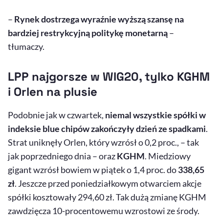
–
Rynek dostrzega wyraźnie wyższą szansę na
bardziej restrykcyjną politykę monetarną
–
tłumaczy.
LPP najgorsze w WIG20, tylko KGHM
i Orlen na plusie
Podobnie jak w czwartek,
niemal wszystkie spółki w
indeksie
blue
chipów zakończyły dzień ze spadkami
.
Strat uniknęły Orlen, który wzrósł o 0,2 proc., – tak
jak poprzedniego dnia – oraz
KGHM
. Miedziowy
gigant wzrósł bowiem w piątek o 1,4 proc. do
338,65
zł
. Jeszcze przed poniedziałkowym otwarciem akcje
spółki kosztowały 294,60 zł. Tak dużą zmianę KGHM
zawdzięcza 10-procentowemu wzrostowi ze środy.