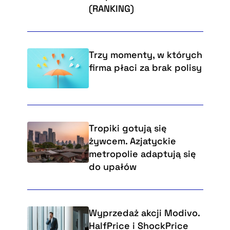
(RANKING)
Trzy momenty, w których
firma płaci za brak polisy
Tropiki gotują się
żywcem. Azjatyckie
metropolie adaptują się
do upałów
Wyprzedaż akcji Modivo.
HalfPrice i ShockPrice