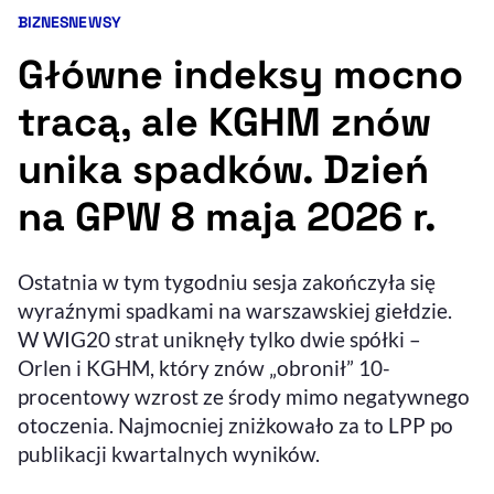
BIZNES
NEWSY
Kategorie artykułu:
Resetuj opcje
Główne indeksy mocno
Ułatwienia dostępności wspierają:
tracą, ale KGHM znów
unika spadków. Dzień
na GPW 8 maja 2026 r.
Ostatnia w tym tygodniu sesja zakończyła się
wyraźnymi spadkami na warszawskiej giełdzie.
, otwiera się w nowym 
Sprawdź, jak i dlaczego zwiększamy dostępność
W WIG20 strat uniknęły tylko dwie spółki –
Orlen i KGHM, który znów „obronił” 10-
procentowy wzrost ze środy mimo negatywnego
, otwiera się w nowym oknie
Zgłoś problem
Deklaracja dostępności
, otwiera się w no
otoczenia. Najmocniej zniżkowało za to LPP po
publikacji kwartalnych wyników.