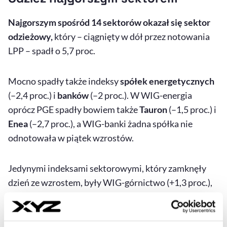
Najgorszym spośród 14 sektorów okazał się sektor
odzieżowy,
który – ciągnięty w dół przez notowania
LPP – spadł o 5,7 proc.
Mocno spadły także indeksy
spółek energetycznych
(–2,4 proc.) i
banków
(–2 proc.). W WIG-energia
oprócz PGE spadły bowiem także
Tauron
(–1,5 proc.) i
Enea
(–2,7 proc.), a WIG-banki żadna spółka nie
odnotowała w piątek wzrostów.
Jedynymi indeksami sektorowymi, który zamknęły
dzień ze wzrostem, były WIG-górnictwo (+1,3 proc.),
WIG-spożywczy i WIG-paliwa (po 0,2 proc.).
Warto wiedzieć