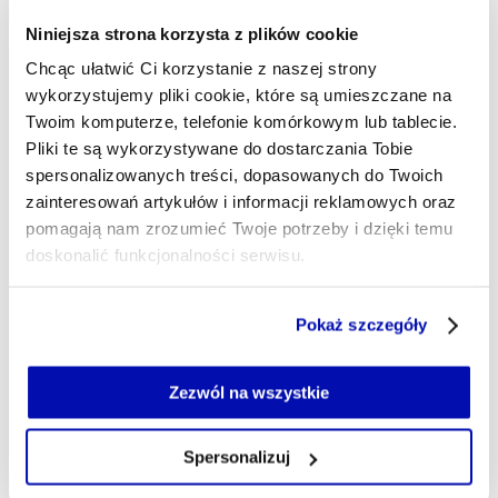
Tydzień na GPW – WIG i WIG20
Niniejsza strona korzysta z plików cookie
Chcąc ułatwić Ci korzystanie z naszej strony
W poniedziałek szeroki
WIG
wzrósł o 0,3 proc.,
wykorzystujemy pliki cookie, które są umieszczane na
we wtorek o 0,9 proc, a – w środę o 2,6 proc. W
Twoim komputerze, telefonie komórkowym lub tablecie.
czwartek jednak stracił 0,8 proc., a tydzień
Pliki te są wykorzystywane do dostarczania Tobie
zamknął stratą o 1,6 proc.
spersonalizowanych treści, dopasowanych do Twoich
zainteresowań artykułów i informacji reklamowych oraz
pomagają nam zrozumieć Twoje potrzeby i dzięki temu
Tymczasem
WIG20
rozpoczął tydzień od
doskonalić funkcjonalności serwisu.
wzrostu o 0,1 proc. We wtorek wzrósł o 1,1
proc., a w środę – o 2,8 proc. W czwartek jednak
Część z plików jest niezbędna do prawidłowego działania
Pokaż szczegóły
stracił 1 proc., a w piątek, podobnie jak WIG –
serwisu i jego funkcjonalności.
1,6 proc.
Jeżeli nie wyrażasz zgody na zapisywanie plików cookie,
możesz łatwo zarządzać swoimi uprawnieniami, np. we
Zezwól na wszystkie
własnej przeglądarce internetowej lub po wybraniu opcji
XYZ
Zarządzaj cookie.
Spersonalizuj
Szczegółowe informacje na ten temat znajdziesz w