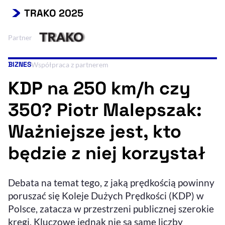
TRAKO 2025
Resetuj opcje
Ułatwienia dostępności wspierają:
Partner
BIZNES
Kategoria artykułu:
Współpraca z partnerem
KDP na 250 km/h czy
350? Piotr Malepszak:
Ważniejsze jest, kto
, otwiera się w nowym 
będzie z niej korzystał
Sprawdź, jak i dlaczego zwiększamy dostępność
Debata na temat tego, z jaką prędkością powinny
, otwiera się w nowym oknie
Zgłoś problem
Deklaracja dostępności
, otwiera się w no
poruszać się Koleje Dużych Prędkości (KDP) w
Polsce, zatacza w przestrzeni publicznej szerokie
kręgi. Kluczowe jednak nie są same liczby