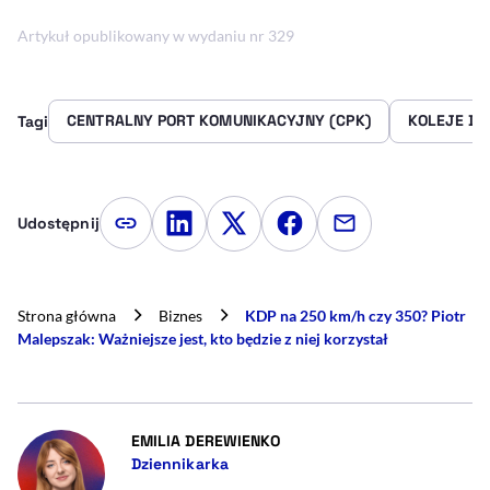
Artykuł opublikowany w wydaniu nr 329
CENTRALNY PORT KOMUNIKACYJNY (CPK)
KOLEJE DU
Tagi
Udostępnij
Kopiuj link artykułu
Udostępnij na LinkedIn
Udostępnij na Twitterze
Udostępnij na Faceboo
Udostępnij przez
Strona główna
Biznes
KDP na 250 km/h czy 350? Piotr
Malepszak: Ważniejsze jest, kto będzie z niej korzystał
- AUTOR ARTYKUŁU - PROFIL
EMILIA DEREWIENKO
Dziennikarka