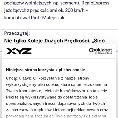
pociągów wolniejszych, np. segmentu RegioExpress
jeżdżących z prędkościami ok. 200 km/h –
komentował Piotr Malepszak.
Przeczytaj:
Nie tylko Koleje Dużych Prędkości. „Sieć
musi być spójna z liniami lokalnymi”
„1100 pociągów na dobę to
abstrakcja”
Niniejsza strona korzysta z plików cookie
Na sieci KDP mają być dostępne trzy typy połączeń
Chcąc ułatwić Ci korzystanie z naszej strony
kolejowych, po których pociągi będą się poruszać z
wykorzystujemy pliki cookie, które są umieszczane na
Twoim komputerze, telefonie komórkowym lub tablecie.
różną prędkością – podobnie jak w Niemczech.
Pliki te są wykorzystywane do dostarczania Tobie
Minister tłumaczył, że takie rozróżnienie pozwala
spersonalizowanych treści, dopasowanych do Twoich
lepiej dostosować ofertę do potrzeb pasażerów.
zainteresowań artykułów i informacji reklamowych oraz
pomagają nam zrozumieć Twoje potrzeby i dzięki temu