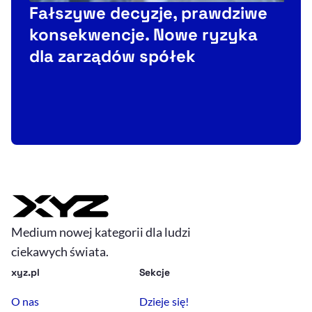
Fałszywe decyzje, prawdziwe
konsekwencje. Nowe ryzyka
C
dla zarządów spółek
F
t
Medium nowej kategorii dla ludzi
ciekawych świata.
xyz.pl
Sekcje
O nas
Dzieje się!