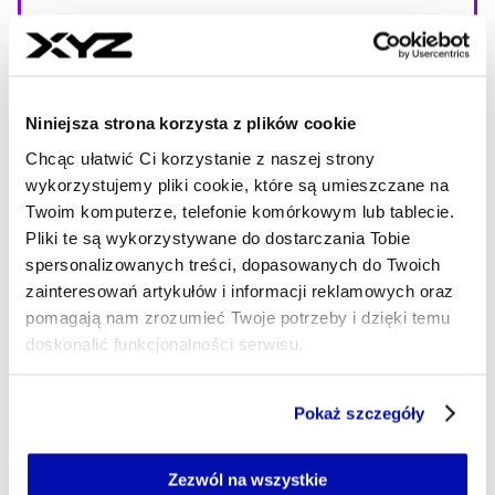
Te wzrosty pokazują, że konsumenci są
bardziej skłonni do podejmowania
poważniejszych decyzji zakupowych
.
Niniejsza strona korzysta z plików cookie
Odpowiada za to wzrost realnych dochodów w
Chcąc ułatwić Ci korzystanie z naszej strony
ostatnich latach oraz spowolnienie inflacji,
wykorzystujemy pliki cookie, które są umieszczane na
które sprawia, że gospodarstwa domowe
Twoim komputerze, telefonie komórkowym lub tablecie.
dysponują większymi budżetami i zyskują
Pliki te są wykorzystywane do dostarczania Tobie
poczucie finansowej stabilności.
spersonalizowanych treści, dopasowanych do Twoich
zainteresowań artykułów i informacji reklamowych oraz
Co ciekawe, źródła wzrostu sprzedaży różnią
pomagają nam zrozumieć Twoje potrzeby i dzięki temu
doskonalić funkcjonalności serwisu.
się między kategoriami
. W przypadku
samochodów większa część popytu wynika ze
Część z plików jest niezbędna do prawidłowego działania
spadku cen – sprzedaż w cenach bieżących
Pokaż szczegóły
serwisu i jego funkcjonalności.
wzrosła jedynie o 3,1 proc. r/r w okresie od
Jeżeli nie wyrażasz zgody na zapisywanie plików cookie,
stycznia do września. Natomiast w przypadku
możesz łatwo zarządzać swoimi uprawnieniami, np. we
Zezwól na wszystkie