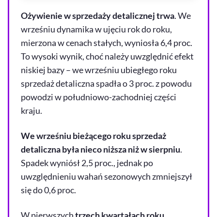
Ożywienie w sprzedaży detalicznej trwa
. We
wrześniu dynamika w ujęciu rok do roku,
mierzona w cenach stałych, wyniosła 6,4 proc.
To wysoki wynik, choć należy uwzględnić efekt
niskiej bazy – we wrześniu ubiegłego roku
sprzedaż detaliczna spadła o 3 proc. z powodu
powodzi w południowo-zachodniej części
kraju.
We wrześniu bieżącego roku sprzedaż
detaliczna była nieco niższa niż w sierpniu
.
Spadek wyniósł 2,5 proc., jednak po
uwzględnieniu wahań sezonowych zmniejszył
się do 0,6 proc.
W pierwszych
trzech kwartałach roku