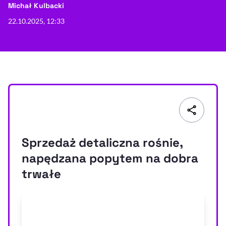
- autor artykułu - profil
Michał Kulbacki
Resetuj opcje
22.10.2025, 12:33
Ułatwienia dostępności wspierają:
Sprzedaż detaliczna rośnie,
, otwiera się w nowym 
Sprawdź, jak i dlaczego zwiększamy dostępność
napędzana popytem na dobra
trwałe
, otwiera się w nowym oknie
Zgłoś problem
Deklaracja dostępności
, otwiera się w no