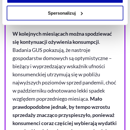
artykułów wyposażenia domu ceny pozostały
własnej przeglądarce internetowej lub po wybraniu opcji
Zarządzaj cookie.
stabilne, a wzrost sprzedaży to efekt realnego
Spersonalizuj
wzrostu popytu.
Szczegółowe informacje na ten temat znajdziesz w
naszej
Polityce Prywatności
.
W kolejnych miesiącach można spodziewać
się kontynuacji ożywienia konsumpcji
.
Badania GUS pokazują, że nastroje
gospodarstw domowych są optymistyczne –
bieżący i wyprzedzający wskaźnik ufności
konsumenckiej utrzymują się w pobliżu
najwyższych poziomów sprzed pandemii, choć
w październiku odnotowano lekki spadek
względem poprzedniego miesiąca.
Mało
prawdopodobne jednak, by tempo wzrostu
sprzedaży znacząco przyspieszyło, ponieważ
konsumenci coraz częściej wybierają wydatki