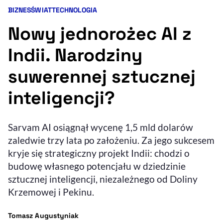
BIZNES
ŚWIAT
TECHNOLOGIA
Kategorie artykułu:
Resetuj opcje
Nowy jednorożec AI z
Ułatwienia dostępności wspierają:
Indii. Narodziny
suwerennej sztucznej
inteligencji?
Sarvam AI osiągnął wycenę 1,5 mld dolarów
zaledwie trzy lata po założeniu. Za jego sukcesem
, otwiera się w nowym 
Sprawdź, jak i dlaczego zwiększamy dostępność
kryje się strategiczny projekt Indii: chodzi o
budowę własnego potencjału w dziedzinie
sztucznej inteligencji, niezależnego od Doliny
, otwiera się w nowym oknie
Zgłoś problem
Deklaracja dostępności
, otwiera się w no
Krzemowej i Pekinu.
- autor artykułu - profil
Tomasz Augustyniak