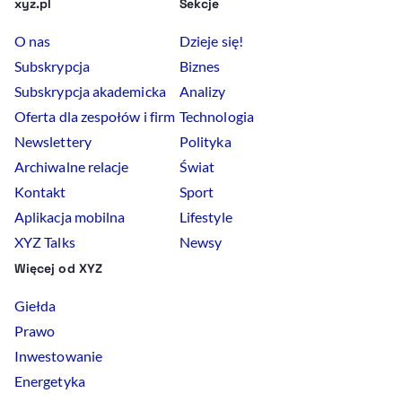
xyz.pl
Sekcje
O nas
Dzieje się!
Subskrypcja
Biznes
Subskrypcja akademicka
Analizy
Oferta dla zespołów i firm
Technologia
Newslettery
Polityka
Archiwalne relacje
Świat
Kontakt
Sport
Aplikacja mobilna
Lifestyle
XYZ Talks
Newsy
Więcej od XYZ
Giełda
Prawo
Inwestowanie
Energetyka