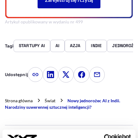
Artykuł opublikowany w wydaniu nr 499
STARTUPY AI
AI
AZJA
INDIE
JEDNOROŻC
Tagi
Udostępnij
Kopiuj link artykułu
Udostępnij na LinkedIn
Udostępnij na Twitterze
Udostępnij na Faceboo
Udostępnij przez
Strona główna
Świat
Nowy jednorożec AI z Indii.
Narodziny suwerennej sztucznej inteligencji?
- AUTOR ARTYKUŁU - PROF
TOMASZ AUGUSTYNIAK