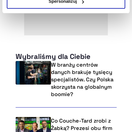
Spersonalizuj
Szczegółowe informacje na ten temat znajdziesz w
naszej
Polityce Prywatności
.
Wybraliśmy dla Ciebie
W branży centrów
danych brakuje tysięcy
specjalistów. Czy Polska
skorzysta na globalnym
boomie?
Co Couche-Tard zrobi z
Żabką? Prezesi obu firm