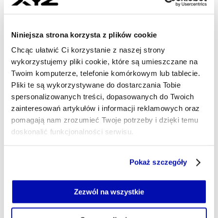
Korespondent w regionie Azji i Pacyfiku
Zajmuję się Azją, bo to największy i najludniejszy
kontynent, kluczowy dla światowej gospodarki i
Niniejsza strona korzysta z plików cookie
bezpieczeństwa. Karierę dziennikarską
Chcąc ułatwić Ci korzystanie z naszej strony
rozpocząłem w Warszawie, od 2013 r. mieszkałem
wykorzystujemy pliki cookie, które są umieszczane na
w Delhi, Kolombo i Kuala Lumpur, pracując dla
polskich i międzynarodowych redakcji. Dla XYZ
Twoim komputerze, telefonie komórkowym lub tablecie.
piszę o regionie z Bangkoku. Jestem też autorem
Pliki te są wykorzystywane do dostarczania Tobie
podkastu „Prosto z Azji".
spersonalizowanych treści, dopasowanych do Twoich
zainteresowań artykułów i informacji reklamowych oraz
tomasz.augustyniak@xyz.pl
pomagają nam zrozumieć Twoje potrzeby i dzięki temu
doskonalić funkcjonalności serwisu.
Część z plików jest niezbędna do prawidłowego działania
Pokaż szczegóły
serwisu i jego funkcjonalności.
Jeżeli nie wyrażasz zgody na zapisywanie plików cookie,
możesz łatwo zarządzać swoimi uprawnieniami, np. we
Zezwól na wszystkie
własnej przeglądarce internetowej lub po wybraniu opcji
Zarządzaj cookie.