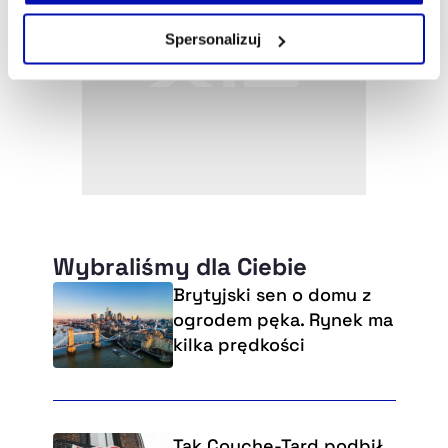
własnej przeglądarce internetowej lub po wybraniu opcji
Zarządzaj cookie.
Spersonalizuj
Szczegółowe informacje na ten temat znajdziesz w
naszej
Polityce Prywatności
.
Wybraliśmy dla Ciebie
Brytyjski sen o domu z
ogrodem pęka. Rynek ma
kilka prędkości
Tak Couche-Tard podbił