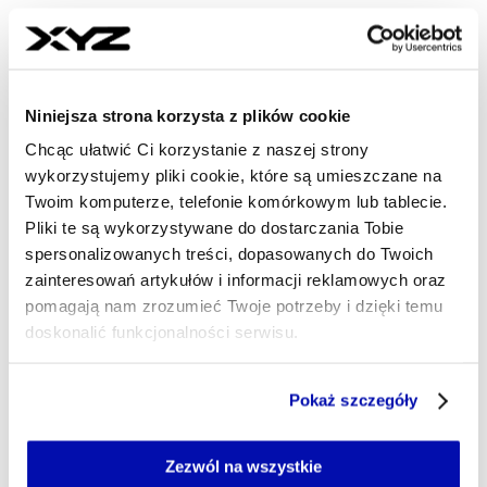
Strona główna
Biznes
OG Anunoby bohaterem finałów
NBA. Teraz przekuwa popularność w biznes
Niniejsza strona korzysta z plików cookie
Chcąc ułatwić Ci korzystanie z naszej strony
- AUTOR ARTYKUŁU - PROFI
MIKOŁAJ ŚMIŁOWSKI
wykorzystujemy pliki cookie, które są umieszczane na
Dziennikarz
Twoim komputerze, telefonie komórkowym lub tablecie.
W XYZ jednego dnia piszę o biznesie, a drugiego o
Pliki te są wykorzystywane do dostarczania Tobie
sporcie. Na szczęście te tematy czasem się łączą –
spersonalizowanych treści, dopasowanych do Twoich
wtedy osiągam dziennikarski zen. Mieszkam w
zainteresowań artykułów i informacji reklamowych oraz
USA, wychowałem się w Polsce, a lubię Anglię.
pomagają nam zrozumieć Twoje potrzeby i dzięki temu
mikolaj.smilowski@xyz.pl
doskonalić funkcjonalności serwisu.
Część z plików jest niezbędna do prawidłowego działania
Pokaż szczegóły
serwisu i jego funkcjonalności.
Jeżeli nie wyrażasz zgody na zapisywanie plików cookie,
możesz łatwo zarządzać swoimi uprawnieniami, np. we
Zezwól na wszystkie