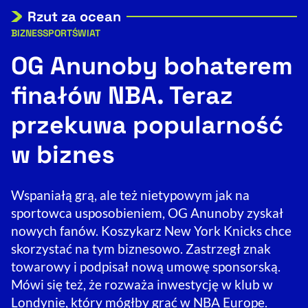
Rzut za ocean
Resetuj opcje
BIZNES
SPORT
ŚWIAT
Kategorie artykułu:
Ułatwienia dostępności wspierają:
OG Anunoby bohaterem
finałów NBA. Teraz
przekuwa popularność
w biznes
Wspaniałą grą, ale też nietypowym jak na
, otwiera się w nowym 
Sprawdź, jak i dlaczego zwiększamy dostępność
sportowca usposobieniem, OG Anunoby zyskał
nowych fanów. Koszykarz New York Knicks chce
skorzystać na tym biznesowo. Zastrzegł znak
, otwiera się w nowym oknie
Zgłoś problem
Deklaracja dostępności
, otwiera się w no
towarowy i podpisał nową umowę sponsorską.
Mówi się też, że rozważa inwestycję w klub w
Londynie, który mógłby grać w NBA Europe.