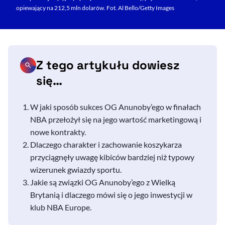
opiewający na 212,5 mln dolarów. Fot. Al Bello/Getty Images
Z tego artykułu dowiesz
się…
W jaki sposób sukces OG Anunoby’ego w finałach
NBA przełożył się na jego wartość marketingową i
nowe kontrakty.
Dlaczego charakter i zachowanie koszykarza
przyciągnęły uwagę kibiców bardziej niż typowy
wizerunek gwiazdy sportu.
Jakie są związki OG Anunoby’ego z Wielką
Brytanią i dlaczego mówi się o jego inwestycji w
klub NBA Europe.