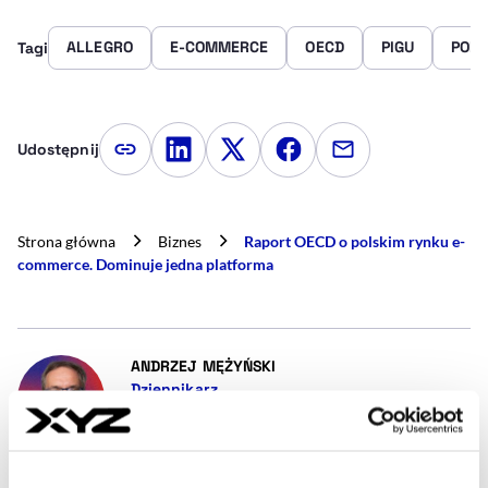
ALLEGRO
E-COMMERCE
OECD
PIGU
POL
Tagi
Udostępnij
Kopiuj link artykułu
Udostępnij na LinkedIn
Udostępnij na Twitterze
Udostępnij na Faceboo
Udostępnij przez
Strona główna
Biznes
Raport OECD o polskim rynku e-
commerce. Dominuje jedna platforma
- AUTOR ARTYKUŁU - PROFIL
ANDRZEJ MĘŻYŃSKI
Dziennikarz
Jestem dziennikarzem. Dołączyłem do XYZ po 15
latach pracy w grupie Infor. Interesuję się historią
wojen napoleońskich na morzu, fantastyką i SF.