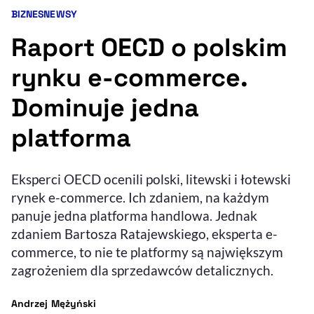
BIZNES
NEWSY
Kategorie artykułu:
Resetuj opcje
Raport OECD o polskim
Ułatwienia dostępności wspierają:
rynku e-commerce.
Dominuje jedna
platforma
Eksperci OECD ocenili polski, litewski i łotewski
rynek e-commerce. Ich zdaniem, na każdym
, otwiera się w nowym 
Sprawdź, jak i dlaczego zwiększamy dostępność
panuje jedna platforma handlowa. Jednak
zdaniem Bartosza Ratajewskiego, eksperta e-
commerce, to nie te platformy są największym
, otwiera się w nowym oknie
Zgłoś problem
Deklaracja dostępności
, otwiera się w no
zagrożeniem dla sprzedawców detalicznych.
- autor artykułu - profil
Andrzej Mężyński