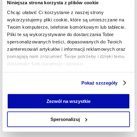
Jestem fanem nowoczesnych technologii, na
Niniejsza strona korzysta z plików cookie
pisaniu o których zjadłem zęby.
Chcąc ułatwić Ci korzystanie z naszej strony
andrzej.mezynski@xyz.pl
wykorzystujemy pliki cookie, które są umieszczane na
Twoim komputerze, telefonie komórkowym lub tablecie.
Pliki te są wykorzystywane do dostarczania Tobie
spersonalizowanych treści, dopasowanych do Twoich
zainteresowań artykułów i informacji reklamowych oraz
pomagają nam zrozumieć Twoje potrzeby i dzięki temu
doskonalić funkcjonalności serwisu.
Część z plików jest niezbędna do prawidłowego działania
Pokaż szczegóły
serwisu i jego funkcjonalności.
Jeżeli nie wyrażasz zgody na zapisywanie plików cookie,
możesz łatwo zarządzać swoimi uprawnieniami, np. we
Zezwól na wszystkie
własnej przeglądarce internetowej lub po wybraniu opcji
Zarządzaj cookie.
Spersonalizuj
Szczegółowe informacje na ten temat znajdziesz w
naszej
Polityce Prywatności
.