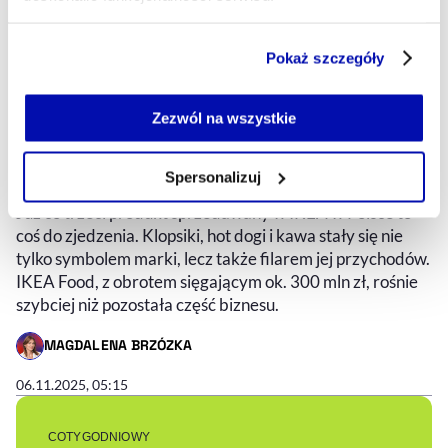
Część z plików jest niezbędna do prawidłowego działania
Pokaż szczegóły
serwisu i jego funkcjonalności.
Jeżeli nie wyrażasz zgody na zapisywanie plików cookie,
700 mln osób rocznie wybiera
możesz łatwo zarządzać swoimi uprawnieniami, np. we
Zezwól na wszystkie
własnej przeglądarce internetowej lub po wybraniu opcji
klopsiki. Gastronomia IKEA rośnie
Zarządzaj cookie.
szybciej niż sprzedaż mebli
Spersonalizuj
Już co trzeci produkt sprzedawany w IKEA w Polsce to
Szczegółowe informacje na ten temat znajdziesz w
coś do zjedzenia. Klopsiki, hot dogi i kawa stały się nie
naszej
Polityce Prywatności
.
tylko symbolem marki, lecz także filarem jej przychodów.
IKEA Food, z obrotem sięgającym ok. 300 mln zł, rośnie
szybciej niż pozostała część biznesu.
MAGDALENA BRZÓZKA
- AUTOR ARTYKUŁU - PROFIL
06.11.2025, 05:15