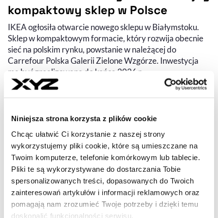
kompaktowy sklep w Polsce
IKEA ogłosiła otwarcie nowego sklepu w Białymstoku.
Sklep w kompaktowym formacie, który rozwija obecnie
sieć na polskim rynku, powstanie w należącej do
Carrefour Polska Galerii Zielone Wzgórze. Inwestycja
ma być zrealizowana do końca 2026 r.
MARTYNA MACIUCH
- AUTOR ARTYKUŁU - PROFIL
11.02.2026, 16:35
Niniejsza strona korzysta z plików cookie
Chcąc ułatwić Ci korzystanie z naszej strony
wykorzystujemy pliki cookie, które są umieszczane na
Twoim komputerze, telefonie komórkowym lub tablecie.
Pliki te są wykorzystywane do dostarczania Tobie
spersonalizowanych treści, dopasowanych do Twoich
zainteresowań artykułów i informacji reklamowych oraz
pomagają nam zrozumieć Twoje potrzeby i dzięki temu
doskonalić funkcjonalności serwisu.