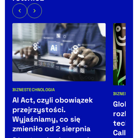
BIZNES
TECHNOLOGIA
Kategorie artykułu:
BIZNES
TECH
Kategorie 
AI Act, czyli obowiązek
Global
przejrzystości.
rozkrę
Wyjaśniamy, co się
techbi
zmieniło od 2 sierpnia
Callsta