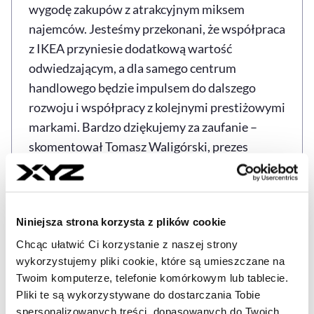
wygodę zakupów z atrakcyjnym miksem
najemców. Jesteśmy przekonani, że współpraca
z IKEA przyniesie dodatkową wartość
odwiedzającym, a dla samego centrum
handlowego będzie impulsem do dalszego
rozwoju i współpracy z kolejnymi prestiżowymi
markami. Bardzo dziękujemy za zaufanie –
skomentował Tomasz Waligórski, prezes
zarządu Carrefour Polska.
Galeria Zielone Wzgórze to jedna z
największych galerii handlowych należących do
Niniejsza strona korzysta z plików cookie
Carrefour w Polsce. Obiekt powstał w 2007 r. i
Chcąc ułatwić Ci korzystanie z naszej strony
przeszedł do tej pory kilka modernizacji.
wykorzystujemy pliki cookie, które są umieszczane na
Twoim komputerze, telefonie komórkowym lub tablecie.
Oferuje obecnie blisko 17 tys. m kw. oraz ok. 60
Pliki te są wykorzystywane do dostarczania Tobie
punktów handlowo-usługowych.
spersonalizowanych treści, dopasowanych do Twoich