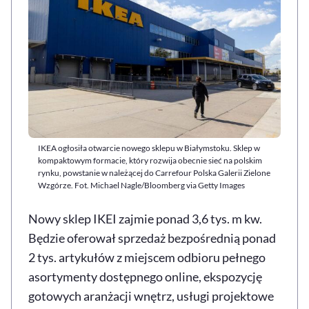
IKEA ogłosiła otwarcie nowego sklepu w Białymstoku. Sklep w
kompaktowym formacie, który rozwija obecnie sieć na polskim
rynku, powstanie w należącej do Carrefour Polska Galerii Zielone
Wzgórze. Fot. Michael Nagle/Bloomberg via Getty Images
Nowy sklep IKEI zajmie ponad 3,6 tys. m kw.
Będzie oferował sprzedaż bezpośrednią ponad
2 tys. artykułów z miejscem odbioru pełnego
asortymenty dostępnego online, ekspozycję
gotowych aranżacji wnętrz, usługi projektowe