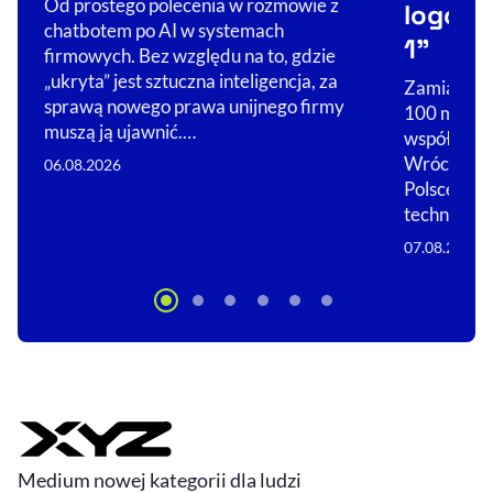
Od prostego polecenia w rozmowie z
logo n
chatbotem po AI w systemach
1”
firmowych. Bez względu na to, gdzie
„ukryta” jest sztuczna inteligencja, za
Zamiast sp
sprawą nowego prawa unijnego firmy
100 mln zł
muszą ją ujawnić.…
współpracę 
Wrócił do 
06.08.2026
Polsce licz
technologi
07.08.2026
Medium nowej kategorii dla ludzi