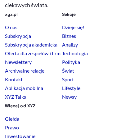
ciekawych świata.
xyz.pl
Sekcje
O nas
Dzieje się!
Subskrypcja
Biznes
Subskrypcja akademicka
Analizy
Oferta dla zespołów i firm
Technologia
Newslettery
Polityka
Archiwalne relacje
Świat
Kontakt
Sport
Aplikacja mobilna
Lifestyle
XYZ Talks
Newsy
Więcej od XYZ
Giełda
Prawo
Inwestowanie