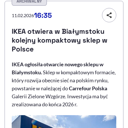
ARCHIWALNY
Resetuj opcje
16:35
11.02.2026
Ułatwienia dostępności wspierają:
IKEA otwiera w Białymstoku
kolejny kompaktowy sklep w
Polsce
IKEA ogłosiła otwarcie nowego sklepu w
Białymstoku.
Sklep w kompaktowym formacie,
który rozwija obecnie sieć na polskim rynku,
, otwiera się w nowym 
Sprawdź, jak i dlaczego zwiększamy dostępność
powstanie w należącej do
Carrefour Polska
Galerii Zielone Wzgórze. Inwestycja ma być
zrealizowana do końca 2026 r.
, otwiera się w nowym oknie
Zgłoś problem
Deklaracja dostępności
, otwiera się w no