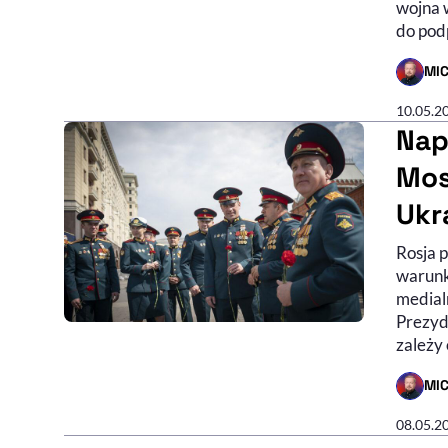
wojna w
do pod
MI
- AUTO
10.05.2
Nap
Mos
Ukr
Rosja 
warunk
medial
Prezyd
zależy 
MI
- AUTO
08.05.2