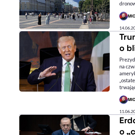
dronow
MI
- AUTO
14.06.2
Tru
o b
Prezyd
na czw
ameryk
„ostat
trwając
MI
- AUTO
11.06.2
Erd
o „