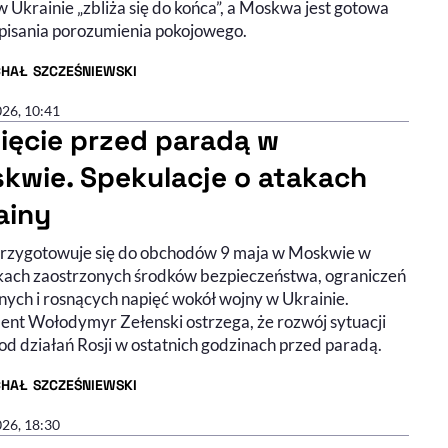
 Ukrainie „zbliża się do końca”, a Moskwa jest gotowa
pisania porozumienia pokojowego.
CHAŁ SZCZEŚNIEWSKI
R ARTYKUŁU - PROFIL
026, 10:41
ięcie przed paradą w
kwie. Spekulacje o atakach
ainy
przygotowuje się do obchodów 9 maja w Moskwie w
ach zaostrzonych środków bezpieczeństwa, ograniczeń
nych i rosnących napięć wokół wojny w Ukrainie.
ent Wołodymyr Zełenski ostrzega, że rozwój sytuacji
od działań Rosji w ostatnich godzinach przed paradą.
CHAŁ SZCZEŚNIEWSKI
R ARTYKUŁU - PROFIL
026, 18:30