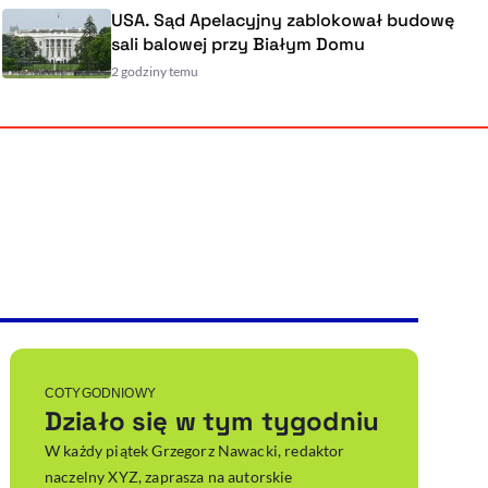
USA. Sąd Apelacyjny zablokował budowę
sali balowej przy Białym Domu
2 godziny temu
Powiększenie kursora
Resetuj opcje
Ułatwienia dostępności wspierają:
, otwiera się w nowym ok
Sprawdź, jak i dlaczego zwiększamy dostępność
, otwiera się w nowym oknie
Zgłoś problem
Deklaracja dostępności
, otwiera się w nowy