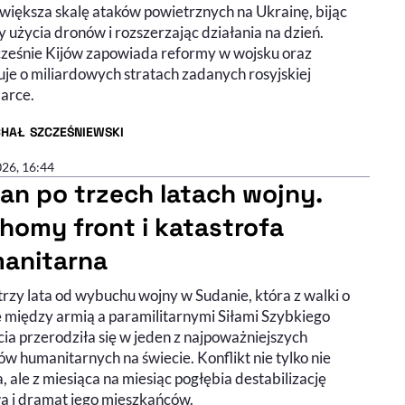
zwiększa skalę ataków powietrznych na Ukrainę, bijąc
 użycia dronów i rozszerzając działania na dzień.
ześnie Kijów zapowiada reformy w wojsku oraz
uje o miliardowych stratach zadanych rosyjskiej
arce.
CHAŁ SZCZEŚNIEWSKI
R ARTYKUŁU - PROFIL
026, 16:44
an po trzech latach wojny.
homy front i katastrofa
anitarna
trzy lata od wybuchu wojny w Sudanie, która z walki o
 między armią a paramilitarnymi Siłami Szybkiego
ia przerodziła się w jeden z najpoważniejszych
w humanitarnych na świecie. Konflikt nie tylko nie
 ale z miesiąca na miesiąc pogłębia destabilizację
a i dramat jego mieszkańców.