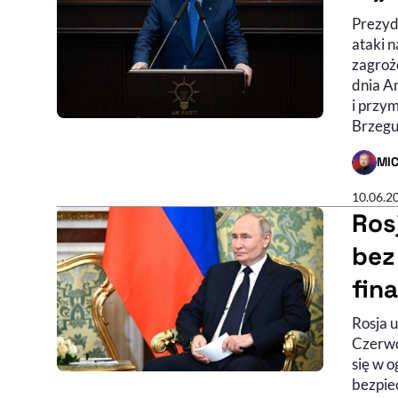
Prezyde
ataki n
zagroż
dnia Am
i przy
Brzegu
MI
- AUTO
10.06.2
Ros
bez
fin
Rosja 
Czerwo
się w 
bezpiec