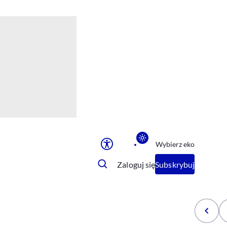
Ułatwienia dostępu
Rozmiar tekstu
Rozmiar tekstu
Rozmiar tekstu
Rozmiar tekstu
Normalny
Duży
Bardzo duży
Opcje wyświetlania
Wybierz eko
Podkreślenie linków
Zatrzymanie animacji
Zaloguj się
Subskrybuj
Odcienie szarości
Ułatwienie czytania