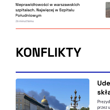
Nieprawidłowości w warszawskich
szpitalach. Najwięcej w Szpitalu
Południowym
26 minut temu
KONFLIKTY
Ude
skł
Prezyd
przez u