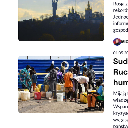
Rosja 
rekordy
Jednoc
inform
gospod
MI
- AUTO
01.05.2
Sud
Ruc
hum
Mijają 
władzę
Wsparc
kryzysó
wygasa,
państw