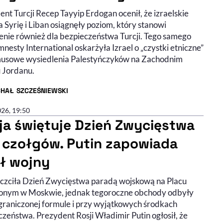
nt Turcji Recep Tayyip Erdogan ocenił, że izraelskie
a Syrię i Liban osiągnęły poziom, który stanowi
enie również dla bezpieczeństwa Turcji. Tego samego
nesty International oskarżyła Izrael o „czystki etniczne”
musowe wysiedlenia Palestyńczyków na Zachodnim
 Jordanu.
CHAŁ SZCZEŚNIEWSKI
R ARTYKUŁU - PROFIL
026, 19:50
ja świętuje Dzień Zwycięstwa
 czołgów. Putin zapowiada
ał wojny
uczciła Dzień Zwycięstwa paradą wojskową na Placu
nym w Moskwie, jednak tegoroczne obchody odbyły
ograniczonej formule i przy wyjątkowych środkach
zeństwa. Prezydent Rosji Władimir Putin ogłosił, że