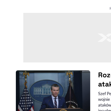
Roz
ata
Szef P
wojnie
ataków
incyde