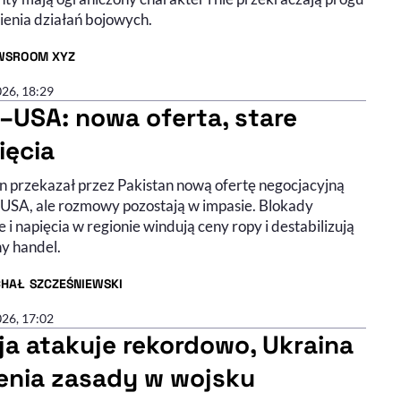
enia działań bojowych.
WSROOM XYZ
R ARTYKUŁU - PROFIL
026, 18:29
n–USA: nowa oferta, stare
ięcia
n przekazał przez Pakistan nową ofertę negocjacyjną
USA, ale rozmowy pozostają w impasie. Blokady
 i napięcia w regionie windują ceny ropy i destabilizują
ny handel.
CHAŁ SZCZEŚNIEWSKI
R ARTYKUŁU - PROFIL
026, 17:02
ja atakuje rekordowo, Ukraina
enia zasady w wojsku