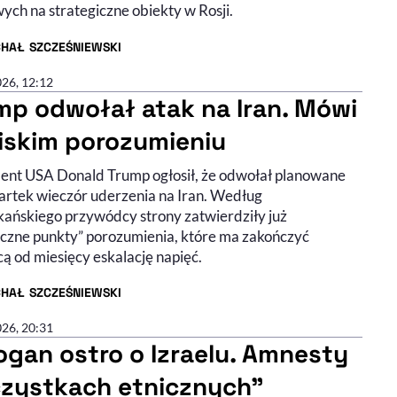
ych na strategiczne obiekty w Rosji.
CHAŁ SZCZEŚNIEWSKI
R ARTYKUŁU - PROFIL
026, 12:12
mp odwołał atak na Iran. Mówi
liskim porozumieniu
ent USA Donald Trump ogłosił, że odwołał planowane
artek wieczór uderzenia na Iran. Według
ańskiego przywódcy strony zatwierdziły już
eczne punkty” porozumienia, które ma zakończyć
ą od miesięcy eskalację napięć.
CHAŁ SZCZEŚNIEWSKI
R ARTYKUŁU - PROFIL
026, 20:31
ogan ostro o Izraelu. Amnesty
czystkach etnicznych"