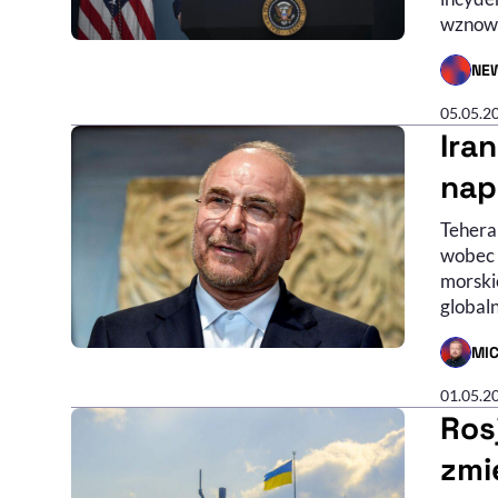
wznowi
NE
- AUTO
05.05.2
Ira
nap
Tehera
wobec 
morskie
global
MI
- AUTO
01.05.2
Ros
zmi