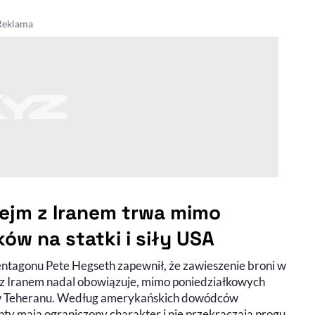
ejm z Iranem trwa mimo
ków na statki i siły USA
entagonu Pete Hegseth zapewnił, że zawieszenie broni w
 z Iranem nadal obowiązuje, mimo poniedziałkowych
 Teheranu. Według amerykańskich dowódców
nty mają ograniczony charakter i nie przekraczają progu