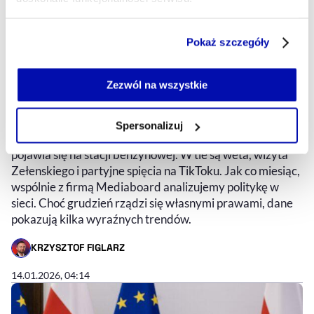
Grudniowa scena polityczna
Część z plików jest niezbędna do prawidłowego działania
Pokaż szczegóły
zdominowana przez dwa nazwiska.
serwisu i jego funkcjonalności.
Jeżeli nie wyrażasz zgody na zapisywanie plików cookie,
Mentzen naciska, Braun poszerza
możesz łatwo zarządzać swoimi uprawnieniami, np. we
Zezwól na wszystkie
zasięg. Podsumowanie
własnej przeglądarce internetowej lub po wybraniu opcji
politycznego grudnia w mediach
Zarządzaj cookie.
Spersonalizuj
Tusk śpiewa kolędy, Nawrocki niesie choinkę, Mentzen
Szczegółowe informacje na ten temat znajdziesz w
pojawia się na stacji benzynowej. W tle są weta, wizyta
naszej
Polityce Prywatności
.
Zełenskiego i partyjne spięcia na TikToku. Jak co miesiąc,
wspólnie z firmą Mediaboard analizujemy politykę w
sieci. Choć grudzień rządzi się własnymi prawami, dane
pokazują kilka wyraźnych trendów.
KRZYSZTOF FIGLARZ
- AUTOR ARTYKUŁU - PROFIL
14.01.2026, 04:14