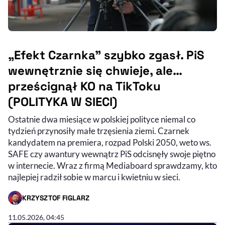
„Efekt Czarnka” szybko zgasł. PiS
wewnętrznie się chwieje, ale…
prześcignął KO na TikToku
(POLITYKA W SIECI)
Ostatnie dwa miesiące w polskiej polityce niemal co
tydzień przynosiły małe trzęsienia ziemi. Czarnek
kandydatem na premiera, rozpad Polski 2050, weto ws.
SAFE czy awantury wewnątrz PiS odcisnęły swoje piętno
w internecie. Wraz z firmą Mediaboard sprawdzamy, kto
najlepiej radził sobie w marcu i kwietniu w sieci.
KRZYSZTOF FIGLARZ
- AUTOR ARTYKUŁU - PROFIL
11.05.2026, 04:45