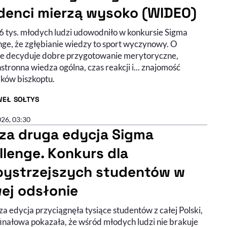
denci mierzą wysoko (WIDEO)
6 tys. młodych ludzi udowodniło w konkursie Sigma
nge, że zgłębianie wiedzy to sport wyczynowy. O
ie decyduje dobre przygotowanie merytoryczne,
tronna wiedza ogólna, czas reakcji i... znajomość
ików biszkoptu.
WEŁ SOŁTYS
R ARTYKUŁU - PROFIL
026, 03:30
za druga edycja Sigma
llenge. Konkurs dla
bystrzejszych studentów w
ej odsłonie
a edycja przyciągnęła tysiące studentów z całej Polski,
finałowa pokazała, że wśród młodych ludzi nie brakuje