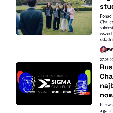
stu
Ponad 
Challe
sukces
wszechs
składn
PA
- AUTO
27.05.2
Rus
Cha
naj
now
Pierwsz
a gala 