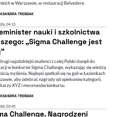
skich w Warszawie, w restauracji Belvedere.
EKSANDRA TRENDAK
R ARTYKUŁU - PROFIL
026, 04:15
eminister nauki i szkolnictwa
szego: „Sigma Challenge jest
y”
drugi najzdolniejsi studenci z całej Polski stanęli do
zacji w konkursie Sigma Challange, wykazując się wiedzą
ością myślenia. Najlepsi spotkali się na gali w Łazienkach
zawie, aby odebrać nagrody od opiekunów kategorii,
ikarzy XYZ i mecenasów konkursu.
EKSANDRA TRENDAK
R ARTYKUŁU - PROFIL
026, 03:45
ma Challenge. Nagrodzeni