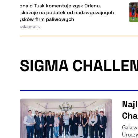
Donald Tusk komentuje zysk Orlenu.
Wskazuje na podatek od nadzwyczajnych
zysków firm paliwowych
4 godziny temu
SIGMA CHALLE
Naj
Cha
Gala w
Uroczy