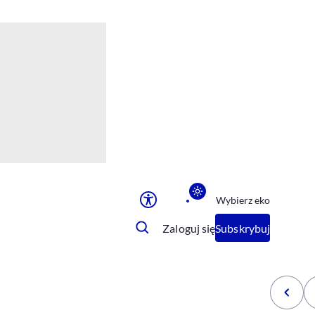
Ułatwienia dostępu
Rozmiar tekstu
Rozmiar tekstu
Rozmiar tekstu
Rozmiar tekstu
Normalny
Duży
Bardzo duży
Opcje wyświetlania
Wybierz eko
Podkreślenie linków
Zatrzymanie animacji
Zaloguj się
Subskrybuj
Odcienie szarości
Ułatwienie czytania