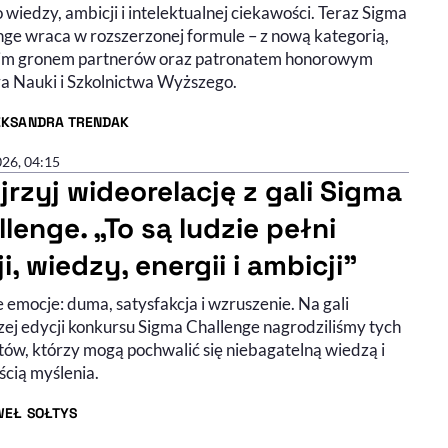
o wiedzy, ambicji i intelektualnej ciekawości. Teraz Sigma
nge wraca w rozszerzonej formule – z nową kategorią,
im gronem partnerów oraz patronatem honorowym
ra Nauki i Szkolnictwa Wyższego.
EKSANDRA TRENDAK
R ARTYKUŁU - PROFIL
026, 04:15
jrzyj wideorelację z gali Sigma
lenge. „To są ludzie pełni
i, wiedzy, energii i ambicji"
 emocje: duma, satysfakcja i wzruszenie. Na gali
zej edycji konkursu Sigma Challenge nagrodziliśmy tych
tów, którzy mogą pochwalić się niebagatelną wiedzą i
ścią myślenia.
WEŁ SOŁTYS
R ARTYKUŁU - PROFIL