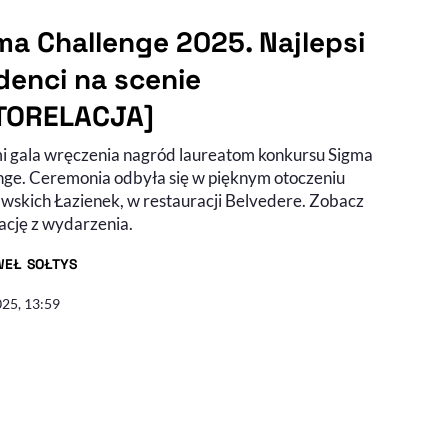
ma Challenge 2025. Najlepsi
denci na scenie
TORELACJA]
i gala wręczenia nagród laureatom konkursu Sigma
nge. Ceremonia odbyła się w pięknym otoczeniu
wskich Łazienek, w restauracji Belvedere. Zobacz
ację z wydarzenia.
WEŁ SOŁTYS
R ARTYKUŁU - PROFIL
025, 13:59