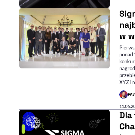
Sig
naj
w w
Pierws
ponad 2
konkurs
nagrodz
przebi
XYZ i 
PA
- AUTO
11.06.2
Dla
Cha