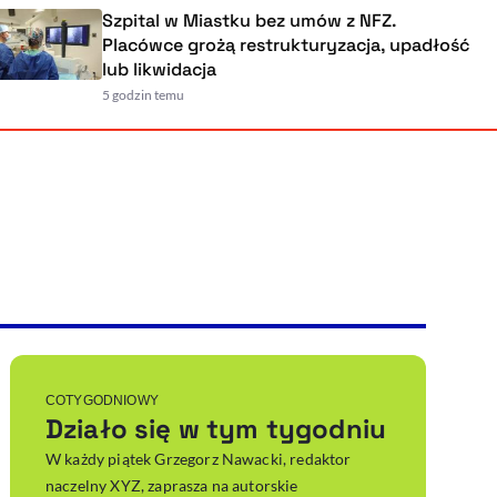
Szpital w Miastku bez umów z NFZ.
Placówce grożą restrukturyzacja, upad
lub likwidacja
5 godzin temu
Powiększenie kursora
Resetuj opcje
Ułatwienia dostępności wspierają:
, otwiera się w nowym ok
Sprawdź, jak i dlaczego zwiększamy dostępność
, otwiera się w nowym oknie
Zgłoś problem
Deklaracja dostępności
, otwiera się w nowy