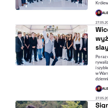
Królew
AL
- AUTO
27.05.2
Wic
wyż
sla
Po raz 
rywali
i szybk
w Wars
dzienn
AL
- AUTO
27.05.2
Sig