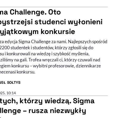
ma Challenge. Oto
bystrzejsi studenci wyłonieni
yjątkowym konkursie
za edycja Sigma Challenge za nami. Najlepszych spośród
200 studentek i studentów, którzy zgłosili się do
u i konkurowali na wiedzę i szybkość myślenia,
iliśmy na gali. Trofea wręczali ci, którzy czuwali nad
egiem konkursu – wybitni profesorowie, dziennikarze
mecenasi konkursu.
WEŁ SOŁTYS
R ARTYKUŁU - PROFIL
025, 10:14
 tych, którzy wiedzą. Sigma
llenge – rusza niezwykły