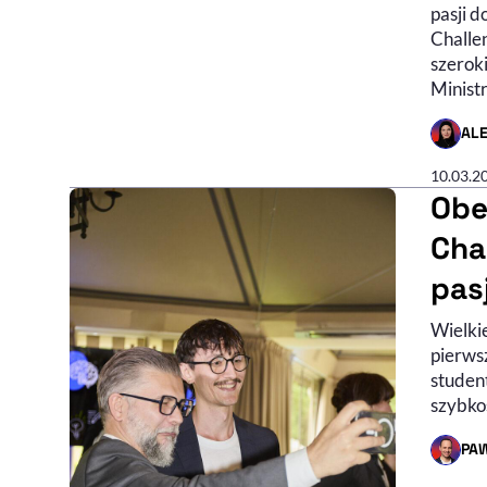
pasji d
Challe
szerok
Minist
AL
- AUTO
10.03.2
Obe
Chal
pasj
Wielkie
pierws
studen
szybko
PA
- AUTO