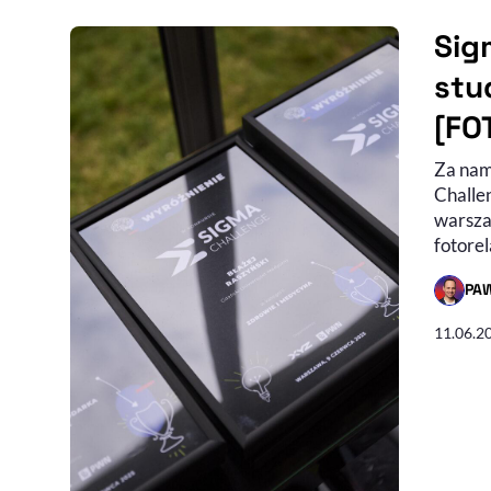
Sig
stu
[FO
Za nam
Challe
warsza
fotorel
PA
- AUTO
11.06.2