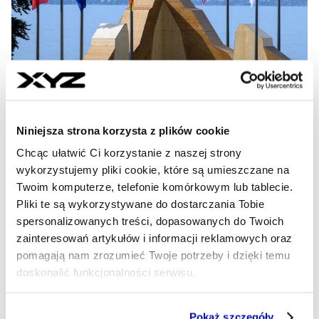
Szczyt G7 w Evian. Wojny i
Niniejsza strona korzysta z plików cookie
gospodarka zdominują obrady
Chcąc ułatwić Ci korzystanie z naszej strony
wykorzystujemy pliki cookie, które są umieszczane na
Wojny na Bliskim Wschodzie i w Ukrainie, napięcia
Twoim komputerze, telefonie komórkowym lub tablecie.
handlowe oraz rozwój sztucznej inteligencji będą
Pliki te są wykorzystywane do dostarczania Tobie
głównymi tematami rozpoczynającego się w
spersonalizowanych treści, dopasowanych do Twoich
poniedziałek szczytu G7 we francuskim Evian-les-Bains.
zainteresowań artykułów i informacji reklamowych oraz
pomagają nam zrozumieć Twoje potrzeby i dzięki temu
NEWSROOM XYZ
- AUTOR ARTYKUŁU - PROFIL
doskonalić funkcjonalności serwisu.
14.06.2026, 15:43
Część z plików jest niezbędna do prawidłowego działania
Pokaż szczegóły