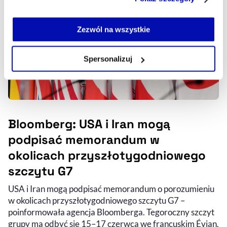
serwisu i jego funkcjonalności.
Jeżeli nie wyrażasz zgody na zapisywanie plików cookie,
możesz łatwo zarządzać swoimi uprawnieniami, np. we
Zezwól na wszystkie
własnej przeglądarce internetowej lub po wybraniu opcji
Zarządzaj cookie.
Spersonalizuj
Szczegółowe informacje na ten temat znajdziesz w
naszej
Polityce Prywatności
.
Bloomberg: USA i Iran mogą
podpisać memorandum w
okolicach przyszłotygodniowego
szczytu G7
USA i Iran mogą podpisać memorandum o porozumieniu
w okolicach przyszłotygodniowego szczytu G7 –
poinformowała agencja Bloomberga. Tegoroczny szczyt
grupy ma odbyć się 15–17 czerwca we francuskim Évian.