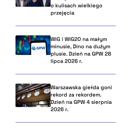
o kulisach wielkiego
przejęcia
WIG i WIG20 na małym
minusie, Dino na dużym
plusie. Dzień na GPW 28
lipca 2026 r.
Warszawska giełda goni
rekord za rekordem.
Dzień na GPW 4 sierpnia
2026 r.