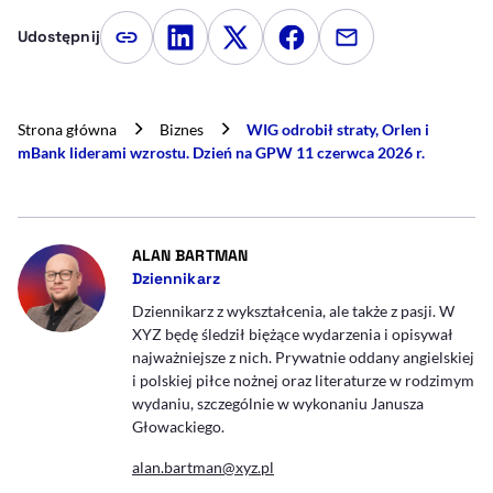
Udostępnij
Kopiuj link artykułu
Udostępnij na LinkedIn
Udostępnij na Twitterze
Udostępnij na Faceboo
Udostępnij przez
Strona główna
Biznes
WIG odrobił straty, Orlen i
mBank liderami wzrostu. Dzień na GPW 11 czerwca 2026 r.
- AUTOR ARTYKUŁU - PROFIL
ALAN BARTMAN
Dziennikarz
Dziennikarz z wykształcenia, ale także z pasji. W
XYZ będę śledził biężące wydarzenia i opisywał
najważniejsze z nich. Prywatnie oddany angielskiej
i polskiej piłce nożnej oraz literaturze w rodzimym
wydaniu, szczególnie w wykonaniu Janusza
Głowackiego.
alan.bartman@xyz.pl