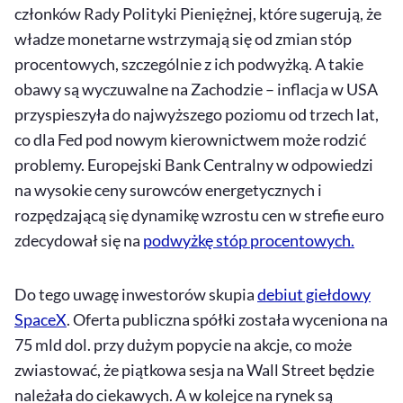
członków Rady Polityki Pieniężnej, które sugerują, że
władze monetarne wstrzymają się od zmian stóp
procentowych, szczególnie z ich podwyżką. A takie
obawy są wyczuwalne na Zachodzie – inflacja w USA
przyspieszyła do najwyższego poziomu od trzech lat,
co dla Fed pod nowym kierownictwem może rodzić
problemy. Europejski Bank Centralny w odpowiedzi
na wysokie ceny surowców energetycznych i
rozpędzającą się dynamikę wzrostu cen w strefie euro
zdecydował się na
podwyżkę stóp procentowych.
Do tego uwagę inwestorów skupia
debiut giełdowy
SpaceX
. Oferta publiczna spółki została wyceniona na
75 mld dol. przy dużym popycie na akcje, co może
zwiastować, że piątkowa sesja na Wall Street będzie
należała do ciekawych. A w kolejce na rynek są