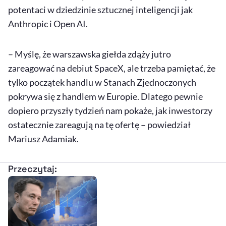
potentaci w dziedzinie sztucznej inteligencji jak
Anthropic i Open AI.
– Myślę, że warszawska giełda zdąży jutro
zareagować na debiut SpaceX, ale trzeba pamiętać, że
tylko początek handlu w Stanach Zjednoczonych
pokrywa się z handlem w Europie. Dlatego pewnie
dopiero przyszły tydzień nam pokaże, jak inwestorzy
ostatecznie zareagują na tę ofertę – powiedział
Mariusz Adamiak.
Przeczytaj: