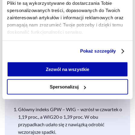
Pliki te są wykorzystywane do dostarczania Tobie
na plusie, warte wspomnienia są Grupa Kęty (1,87
spersonalizowanych treści, dopasowanych do Twoich
proc.) oraz PGE (0,80 proc.), bo ich akcje w środę
zainteresowań artykułów i informacji reklamowych oraz
potaniały w największym stopniu.
pomagają nam zrozumieć Twoje potrzeby i dzięki temu
doskonalić funkcjonalności serwisu.
Czwartkowa sesja była z kolei najtrudniejsza dla
Część z plików jest niezbędna do prawidłowego działania
Budimexu, którego wartość akcji skurczyła się o 1,41
Pokaż szczegóły
serwisu i jego funkcjonalności.
proc. Notowania Grupy Kruk spadły natomiast o 0,58
Jeżeli nie wyrażasz zgody na zapisywanie plików cookie,
proc., a CD Projekt Red o 0,36 proc.
możesz łatwo zarządzać swoimi uprawnieniami, np. we
Zezwól na wszystkie
własnej przeglądarce internetowej lub po wybraniu opcji
Zarządzaj cookie.
Spersonalizuj
Główne wnioski
Szczegółowe informacje na ten temat znajdziesz w
naszej
Polityce Prywatności
.
Główny indeks GPW – WIG – wzrósł w czwartek o
1,19 proc., a WIG20 o 1,39 proc. W obu
przypadkach udało się z nawiązką odrobić
wczorajsze spadki.