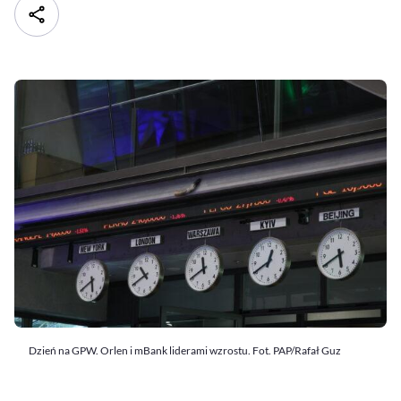
Dzień na GPW. Orlen i mBank liderami wzrostu. Fot. PAP/Rafał Guz