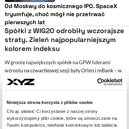
Od Moskwy do kosmicznego IPO. SpaceX
tryumfuje, choć mógł nie przetrwać
pierwszych lat
Spółki z WIG20 odrobiły wczorajsze
straty. Zieleń najpopularniejszym
kolorem indeksu
W gronie największych spółek na GPW liderami
wzrostu na czwartkowej sesji były Orlen i mBank – w
obu przypadkach akcje wzrosły o 3,18 proc. Tuż za
nimi znalazł się Tauron (2,36 proc.), a następnie
KGHM (2,35 proc.).
Niniejsza strona korzysta z plików cookie
W ogólnym rozrachunku 16 spółek z WIG20
Chcąc ułatwić Ci korzystanie z naszej strony
wykorzystujemy pliki cookie, które są umieszczane na
odnotowało wzrost, trzy spadki, a jedna – Pekao –
Twoim komputerze, telefonie komórkowym lub tablecie.
wyszła na zero. Spośród tych, które zakończyli dzień