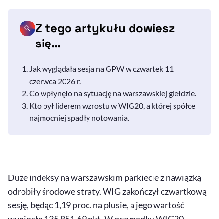
Z tego artykułu dowiesz
się…
Jak wyglądała sesja na GPW w czwartek 11
czerwca 2026 r.
Co wpłynęło na sytuację na warszawskiej giełdzie.
Kto był liderem wzrostu w WIG20, a której spółce
najmocniej spadły notowania.
Duże indeksy na warszawskim parkiecie z nawiązką
odrobiły środowe straty. WIG zakończył czwartkową
sesję, będąc 1,19 proc. na plusie, a jego wartość
wyniosła 135 851,69 pkt. W przypadku WIG20