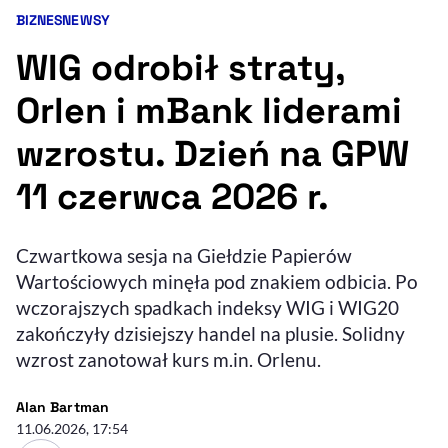
BIZNES
NEWSY
Kategorie artykułu:
Resetuj opcje
WIG odrobił straty,
Ułatwienia dostępności wspierają:
Orlen i mBank liderami
wzrostu. Dzień na GPW
11 czerwca 2026 r.
Czwartkowa sesja na Giełdzie Papierów
Wartościowych minęła pod znakiem odbicia. Po
, otwiera się w nowym 
Sprawdź, jak i dlaczego zwiększamy dostępność
wczorajszych spadkach indeksy WIG i WIG20
zakończyły dzisiejszy handel na plusie. Solidny
wzrost zanotował kurs m.in. Orlenu.
, otwiera się w nowym oknie
Zgłoś problem
Deklaracja dostępności
, otwiera się w no
- autor artykułu - profil
Alan Bartman
11.06.2026, 17:54