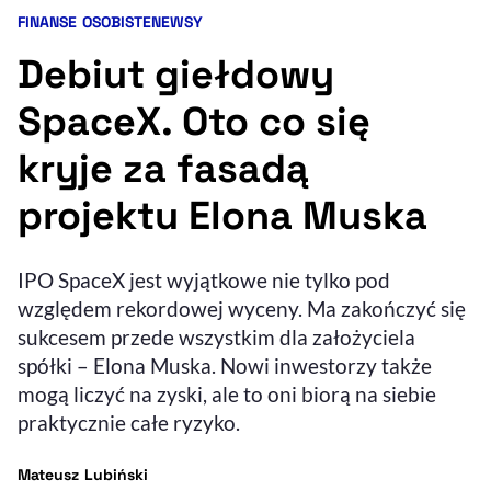
FINANSE OSOBISTE
NEWSY
Kategorie artykułu:
Resetuj opcje
Debiut giełdowy
Ułatwienia dostępności wspierają:
SpaceX. Oto co się
kryje za fasadą
projektu Elona Muska
IPO SpaceX jest wyjątkowe nie tylko pod
względem rekordowej wyceny. Ma zakończyć się
, otwiera się w nowym 
Sprawdź, jak i dlaczego zwiększamy dostępność
sukcesem przede wszystkim dla założyciela
spółki – Elona Muska. Nowi inwestorzy także
mogą liczyć na zyski, ale to oni biorą na siebie
, otwiera się w nowym oknie
Zgłoś problem
Deklaracja dostępności
, otwiera się w no
praktycznie całe ryzyko.
- autor artykułu - profil
Mateusz Lubiński