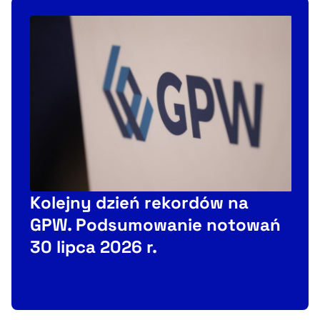
Kolejny dzień rekordów na
GPW. Podsumowanie notowań
30 lipca 2026 r.