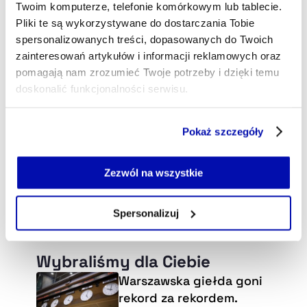
Twoim komputerze, telefonie komórkowym lub tablecie.
Pliki te są wykorzystywane do dostarczania Tobie
spersonalizowanych treści, dopasowanych do Twoich
zainteresowań artykułów i informacji reklamowych oraz
pomagają nam zrozumieć Twoje potrzeby i dzięki temu
doskonalić funkcjonalności serwisu.
Część z plików jest niezbędna do prawidłowego działania
Pokaż szczegóły
serwisu i jego funkcjonalności.
Jeżeli nie wyrażasz zgody na zapisywanie plików cookie,
możesz łatwo zarządzać swoimi uprawnieniami, np. we
Zezwól na wszystkie
własnej przeglądarce internetowej lub po wybraniu opcji
Zarządzaj cookie.
Spersonalizuj
Szczegółowe informacje na ten temat znajdziesz w
naszej
Polityce Prywatności
.
Wybraliśmy dla Ciebie
Warszawska giełda goni
rekord za rekordem.