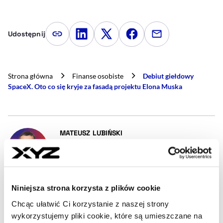
Udostępnij
Kopiuj link artykułu
Udostępnij na LinkedIn
Udostępnij na Twitterze
Udostępnij na Faceboo
Udostępnij przez
Strona główna
Finanse osobiste
Debiut giełdowy
SpaceX. Oto co się kryje za fasadą projektu Elona Muska
- AUTOR ARTYKUŁU - PROFIL
MATEUSZ LUBIŃSKI
Dziennikarz
Dziennikarz szczególnie interesujący się
ekonomią, geopolityką i rynkami finansowymi.
Urodzony w Krakowie, mieszka w Warszawie.
Niniejsza strona korzysta z plików cookie
Prywatnie ma psa i jeździ na rowerze
Chcąc ułatwić Ci korzystanie z naszej strony
mateusz.lubinski@xyz.pl
wykorzystujemy pliki cookie, które są umieszczane na