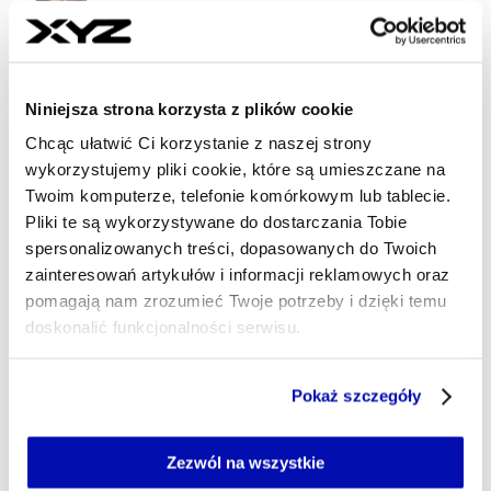
ekonomicznym. Od ponad 10 lat objaśniam
zawiłości prawa, głównie podatkowego.
Doświadczenie zawodowe zdobywałam w redakcji
Dziennika Gazety Prawnej i Radia ZET.
Współpracowałam także z magazynem Forbes.
Niniejsza strona korzysta z plików cookie
Moją pasją – poza podatkami – są górskie
Chcąc ułatwić Ci korzystanie z naszej strony
wędrówki i muzyka rockowa ubiegłego stulecia. W
wykorzystujemy pliki cookie, które są umieszczane na
wolnym czasie zgłębiam wiedzę na temat historii
myśli ekonomicznej.
Twoim komputerze, telefonie komórkowym lub tablecie.
Pliki te są wykorzystywane do dostarczania Tobie
katarzyna.witwicka-jurek@xyz.pl
spersonalizowanych treści, dopasowanych do Twoich
zainteresowań artykułów i informacji reklamowych oraz
pomagają nam zrozumieć Twoje potrzeby i dzięki temu
doskonalić funkcjonalności serwisu.
Część z plików jest niezbędna do prawidłowego działania
Pokaż szczegóły
serwisu i jego funkcjonalności.
Jeżeli nie wyrażasz zgody na zapisywanie plików cookie,
możesz łatwo zarządzać swoimi uprawnieniami, np. we
Zezwól na wszystkie
własnej przeglądarce internetowej lub po wybraniu opcji