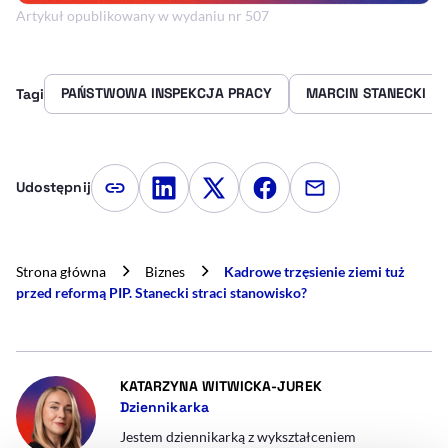
Artykuł opublikowany w wydaniu nr 507
PAŃSTWOWA INSPEKCJA PRACY
MARCIN STANECKI
Tagi
Udostępnij
Kopiuj link artykułu
Udostępnij na LinkedIn
Udostępnij na Twitterze
Udostępnij na Faceboo
Udostępnij przez
Strona główna
Biznes
Kadrowe trzęsienie ziemi tuż
przed reformą PIP. Stanecki straci stanowisko?
- AUTOR ARTYKUŁU
KATARZYNA WITWICKA-JUREK
Dziennikarka
Jestem dziennikarką z wykształceniem