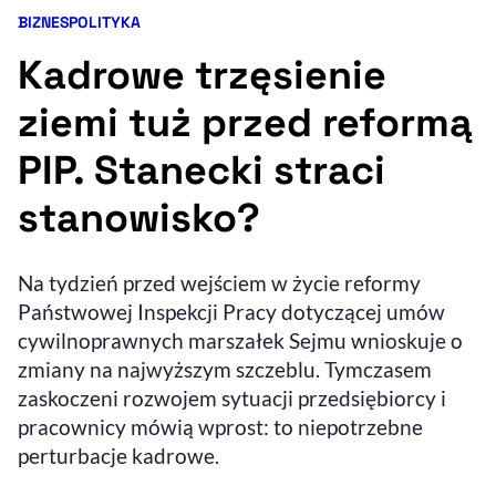
BIZNES
POLITYKA
Kategorie artykułu:
Resetuj opcje
Kadrowe trzęsienie
Ułatwienia dostępności wspierają:
ziemi tuż przed reformą
PIP. Stanecki straci
stanowisko?
Na tydzień przed wejściem w życie reformy
Państwowej Inspekcji Pracy dotyczącej umów
, otwiera się w nowym 
Sprawdź, jak i dlaczego zwiększamy dostępność
cywilnoprawnych marszałek Sejmu wnioskuje o
zmiany na najwyższym szczeblu. Tymczasem
zaskoczeni rozwojem sytuacji przedsiębiorcy i
, otwiera się w nowym oknie
Zgłoś problem
Deklaracja dostępności
, otwiera się w no
pracownicy mówią wprost: to niepotrzebne
perturbacje kadrowe.