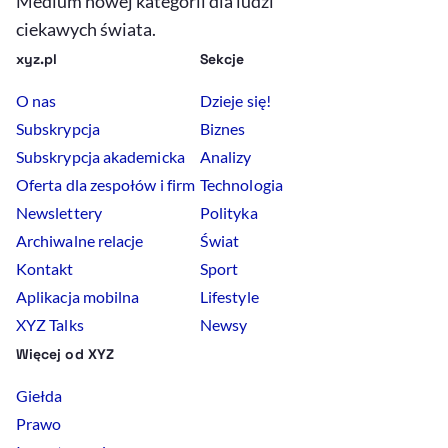
Medium nowej kategorii dla ludzi
ciekawych świata.
xyz.pl
Sekcje
O nas
Dzieje się!
Subskrypcja
Biznes
Subskrypcja akademicka
Analizy
Oferta dla zespołów i firm
Technologia
Newslettery
Polityka
Archiwalne relacje
Świat
Kontakt
Sport
Aplikacja mobilna
Lifestyle
XYZ Talks
Newsy
Więcej od XYZ
Giełda
Prawo