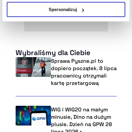
Zarządzaj cookie.
Spersonalizuj
Szczegółowe informacje na ten temat znajdziesz w
naszej
Polityce Prywatności
.
Wybraliśmy dla Ciebie
Sprawa Pyszne.pl to
dopiero początek. 8 lipca
pracownicy otrzymali
kartę przetargową
WIG i WIG20 na małym
minusie, Dino na dużym
plusie. Dzień na GPW 28
lipca 2026 r.