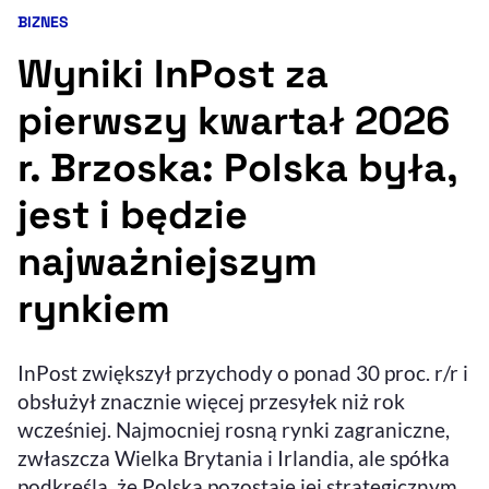
BIZNES
Kategoria artykułu:
Resetuj opcje
Wyniki InPost za
Ułatwienia dostępności wspierają:
pierwszy kwartał 2026
r. Brzoska: Polska była,
jest i będzie
najważniejszym
rynkiem
, otwiera się w nowym 
Sprawdź, jak i dlaczego zwiększamy dostępność
InPost zwiększył przychody o ponad 30 proc. r/r i
, otwiera się w nowym oknie
obsłużył znacznie więcej przesyłek niż rok
Zgłoś problem
Deklaracja dostępności
, otwiera się w no
wcześniej. Najmocniej rosną rynki zagraniczne,
zwłaszcza Wielka Brytania i Irlandia, ale spółka
podkreśla, że Polska pozostaje jej strategicznym