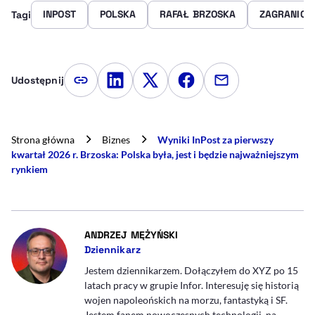
INPOST
POLSKA
RAFAŁ BRZOSKA
ZAGRANICA
Tagi
Udostępnij
Kopiuj link artykułu
Udostępnij na LinkedIn
Udostępnij na Twitterze
Udostępnij na Faceboo
Udostępnij przez
Strona główna
Biznes
Wyniki InPost za pierwszy
kwartał 2026 r. Brzoska: Polska była, jest i będzie najważniejszym
rynkiem
- AUTOR ARTYKUŁU - PROFIL
ANDRZEJ MĘŻYŃSKI
Dziennikarz
Jestem dziennikarzem. Dołączyłem do XYZ po 15
latach pracy w grupie Infor. Interesuję się historią
wojen napoleońskich na morzu, fantastyką i SF.
Jestem fanem nowoczesnych technologii, na