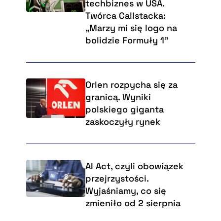
techbiznes w USA.
Twórca Callstacka:
„Marzy mi się logo na
bolidzie Formuły 1”
Orlen rozpycha się za
granicą. Wyniki
polskiego giganta
zaskoczyły rynek
AI Act, czyli obowiązek
przejrzystości.
Wyjaśniamy, co się
zmieniło od 2 sierpnia