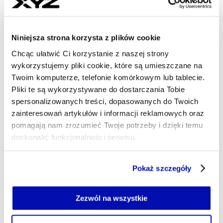
systemach wsparcia i finansowania nowatorskich
projektów, tworzeniu i zarządzaniu biznesami
bazującymi na B+R, start-upach i sektorze venture
Niniejsza strona korzysta z plików cookie
capital.
Chcąc ułatwić Ci korzystanie z naszej strony
anna.belcik@xyz.pl
wykorzystujemy pliki cookie, które są umieszczane na
Twoim komputerze, telefonie komórkowym lub tablecie.
Pliki te są wykorzystywane do dostarczania Tobie
spersonalizowanych treści, dopasowanych do Twoich
zainteresowań artykułów i informacji reklamowych oraz
pomagają nam zrozumieć Twoje potrzeby i dzięki temu
doskonalić funkcjonalności serwisu.
Część z plików jest niezbędna do prawidłowego działania
Pokaż szczegóły
serwisu i jego funkcjonalności.
Jeżeli nie wyrażasz zgody na zapisywanie plików cookie,
możesz łatwo zarządzać swoimi uprawnieniami, np. we
Zezwól na wszystkie
własnej przeglądarce internetowej lub po wybraniu opcji
Zarządzaj cookie.