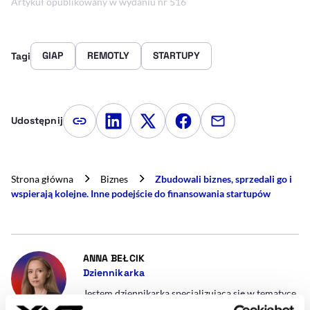
Artykuł opublikowany w wydaniu nr 516
GIAP
REMOTLY
STARTUPY
Tagi
Udostępnij
Kopiuj link artykułu
Udostępnij na LinkedIn
Udostępnij na Twitterze
Udostępnij na Faceboo
Udostępnij przez
Strona główna
Biznes
Zbudowali biznes, sprzedali go i
wspierają kolejne. Inne podejście do finansowania startupów
- AUTOR ARTYKUŁU - PROFIL
ANNA BEŁCIK
Dziennikarka
Jestem dziennikarką specjalizującą się w tematyce
innowacji i technologii. Od kilkunastu lat piszę o