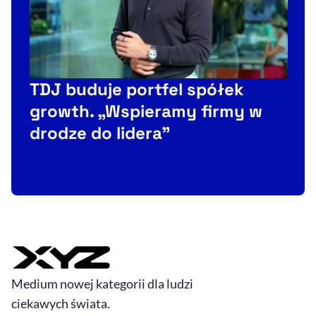
TDJ buduje portfel spółek
C
growth. „Wspieramy firmy w
F
drodze do lidera”
t
Medium nowej kategorii dla ludzi
ciekawych świata.