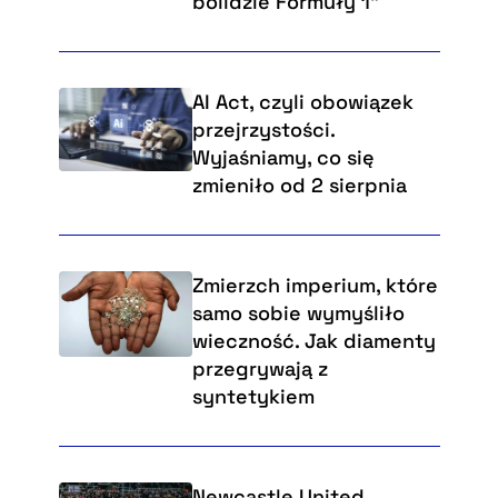
bolidzie Formuły 1”
AI Act, czyli obowiązek
przejrzystości.
Wyjaśniamy, co się
zmieniło od 2 sierpnia
Zmierzch imperium, które
samo sobie wymyśliło
wieczność. Jak diamenty
przegrywają z
syntetykiem
Newcastle United