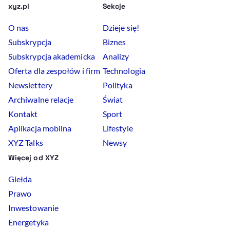
xyz.pl
Sekcje
O nas
Dzieje się!
Subskrypcja
Biznes
Subskrypcja akademicka
Analizy
Oferta dla zespołów i firm
Technologia
Newslettery
Polityka
Archiwalne relacje
Świat
Kontakt
Sport
Aplikacja mobilna
Lifestyle
XYZ Talks
Newsy
Więcej od XYZ
Giełda
Prawo
Inwestowanie
Energetyka