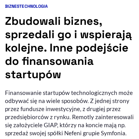
BIZNES
TECHNOLOGIA
Kategorie artykułu:
Resetuj opcje
Zbudowali biznes,
Ułatwienia dostępności wspierają:
sprzedali go i wspierają
kolejne. Inne podejście
do finansowania
startupów
, otwiera się w nowym 
Finansowanie startupów technologicznych może
Sprawdź, jak i dlaczego zwiększamy dostępność
odbywać się na wiele sposobów. Z jednej strony
przez fundusze inwestycyjne, z drugiej przez
, otwiera się w nowym oknie
Zgłoś problem
Deklaracja dostępności
przedsiębiorców z rynku. Remotly zainteresowali
, otwiera się w no
się założyciele GIAP, którzy na koncie mają np.
sprzedaż swojej spółki Nefeni grupie Symfonia.