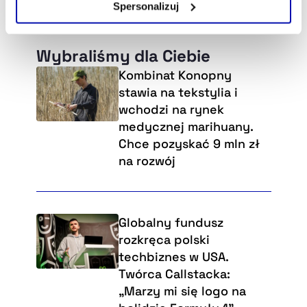
Spersonalizuj
Szczegółowe informacje na ten temat znajdziesz w
naszej
Polityce Prywatności
.
Wybraliśmy dla Ciebie
Kombinat Konopny
stawia na tekstylia i
wchodzi na rynek
medycznej marihuany.
Chce pozyskać 9 mln zł
na rozwój
Globalny fundusz
rozkręca polski
techbiznes w USA.
Twórca Callstacka:
„Marzy mi się logo na