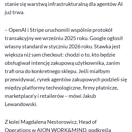
stanie się warstwą infrastrukturalną dla agentów
AI
już trwa.
– OpenAI i Stripe uruchomili wspólnie protokół
transakcyjny we wrześniu 2025 roku. Google ogłosił
własny standard w styczniu 2026 roku. Stawka jest
większa niż sam
checkout
: chodzi o to, kto będzie
obsługiwał intencję zakupową użytkownika, zanim
trafi ona do konkretnego sklepu. Jeśli miałbym
przewidywać, rynek agentów zakupowych podzieli się
między platformy technologiczne, firmy płatnicze,
marketplace’y i retailerów – mówi Jakub
Lewandowski.
Z kolei Magdalena Nestorowicz,
Head
of
Operations
w AION WORK&MIND, podkreśla