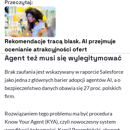
Przeczytaj:
Rekomendacje tracą blask. AI przejmuje
ocenianie atrakcyjności ofert
Agent też musi się wylegitymować
Brak zaufania jest wskazywany w raporcie Salesforce
jako jedna z głównych barier adopcji agentów
AI
, a o
bezpieczeństwo danych obawia się 27 proc. polskich
firm.
Rozwiązaniem tego problemu ma być procedura
Know Your Agent (KYA), czyli nowoczesny system
weryfikacji tożsamości. Kamil Porembiński, ekspert