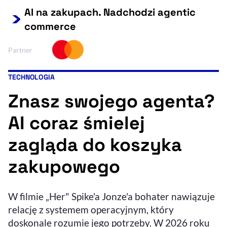
AI na zakupach. Nadchodzi agentic
Resetuj opcje
commerce
Ułatwienia dostępności wspierają:
Partner
TECHNOLOGIA
Kategoria artykułu:
Znasz swojego agenta?
AI coraz śmielej
zagląda do koszyka
, otwiera się w nowym 
Sprawdź, jak i dlaczego zwiększamy dostępność
zakupowego
, otwiera się w nowym oknie
Zgłoś problem
Deklaracja dostępności
, otwiera się w no
W filmie „Her" Spike'a Jonze'a bohater nawiązuje
relację z systemem operacyjnym, który
doskonale rozumie jego potrzeby. W 2026 roku