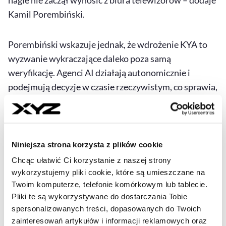
nagle nie zaczął wynosić z biura telewizorów – dodaje
Kamil Porembiński.
Porembiński wskazuje jednak, że wdrożenie KYA to
wyzwanie wykraczające daleko poza samą
weryfikację. Agenci
AI
działają autonomicznie i
podejmują decyzje w czasie rzeczywistym, co sprawia,
że kompleksowe śledzenie ich zachowania w całym
cyklu życia jest samo w sobie technicznie złożone.
Niniejsza strona korzysta z plików cookie
– Systemy muszą być w stanie przypisywać agentom
kryptograficzne identyfikatory tożsamości,
Chcąc ułatwić Ci korzystanie z naszej strony
wykorzystujemy pliki cookie, które są umieszczane na
powiązane z człowiekiem lub firmą będącą ich
Twoim komputerze, telefonie komórkowym lub tablecie.
właścicielem – agent nie ma fizycznej tożsamości,
Pliki te są wykorzystywane do dostarczania Tobie
dlatego wymaga cyfrowego „paszportu zdolności”,
spersonalizowanych treści, dopasowanych do Twoich
określającego jego limity wydatków, dozwolone
zainteresowań artykułów i informacji reklamowych oraz