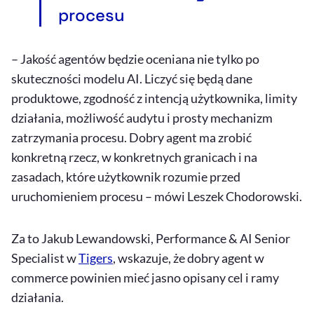
procesu
– Jakość agentów będzie oceniana nie tylko po
skuteczności modelu
AI
. Liczyć się będą dane
produktowe, zgodność z intencją użytkownika, limity
działania, możliwość audytu i prosty mechanizm
zatrzymania procesu. Dobry agent ma zrobić
konkretną rzecz, w konkretnych granicach i na
zasadach, które użytkownik rozumie przed
uruchomieniem procesu – mówi Leszek Chodorowski.
Za to Jakub Lewandowski,
Performance
&
AI
Senior
Specialist
w
Tigers
, wskazuje, że dobry agent w
commerce
powinien mieć jasno opisany cel i ramy
działania.