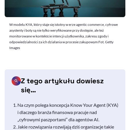
W modelu KYA, który staje się istotny w erze agentic commerce, cyfrowe
asystenty i boty są nie tylko weryfikowane przy dostępie, ale też
monitorowane w kontekście intencji użytkownika, zakresu zgody i
odpowiedzialności za ich działania w procesie zakupowym Fot. Getty
Images
Z tego artykułu dowiesz
się…
Na czym polega koncepcja
Know
Your
Agent
(KYA)
i dlaczego branża finansowa pracuje nad
„cyfrowymi paszportami” dla agentów
AI
.
Jakie rozwiązania rozwijają dziś organizacje takie