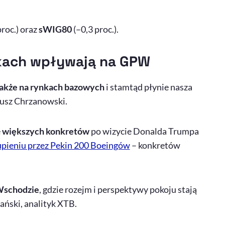
proc.) oraz
sWIG80
(–0,3 proc.).
kach wpływają na GPW
także na rynkach bazowych
i stamtąd płynie nasza
sz Chrzanowski.
ę
większych konkretów
po wizycie Donalda Trumpa
upieniu przez Pekin 200 Boeingów
– konkretów
 Wschodzie
, gdzie rozejm i perspektywy pokoju stają
ański, analityk XTB.