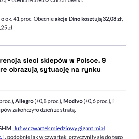
ranżą – ocenia Mateusz Chrzanowski.
 o ok. 41 proc. Obecnie
akcje Dino kosztują 32,08 zł,
25 zł.
rencja sieci sklepów w Polsce. 9
re obrazują sytuację na rynku
proc.),
Allegro
(+0,8 proc.),
Modivo
(+0,6 proc.), i
ipów zakończyło dzień ze stratą.
KGHM
.
Już w czwartek miedziowy gigant miał
c.
I, podobnie jak w czwartek, przyczyniły się do tego