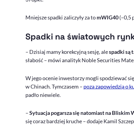
Mniejsze spadki zaliczyły za to
mWIG40
(–0,5 
Spadki na światowych ryn
– Dzisiaj mamy korekcyjną sesję, ale
spadki są 
słabość – mówi analityk
Noble Securities
Mateu
W jego ocenie inwestorzy mogli spodziewać si
w Chinach. Tymczasem –
poza zapowiedzią o k
padło niewiele.
–
Sytuacja pogarsza się natomiast na Bliskim
się coraz bardziej kruche – dodaje Kamil Szczep