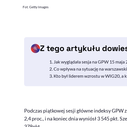
Fot. Getty Images
Z tego artykułu dowie
Jak wyglądała sesja na GPW 15 maja 2
Co wpływa na sytuację na warszawskie
Kto był liderem wzrostu w WIG20, a k
Podczas piątkowej sesji główne indeksy GPW za
2,4 proc., i na koniec dnia wyniósł 3 545 pkt. Sz
378pkt.