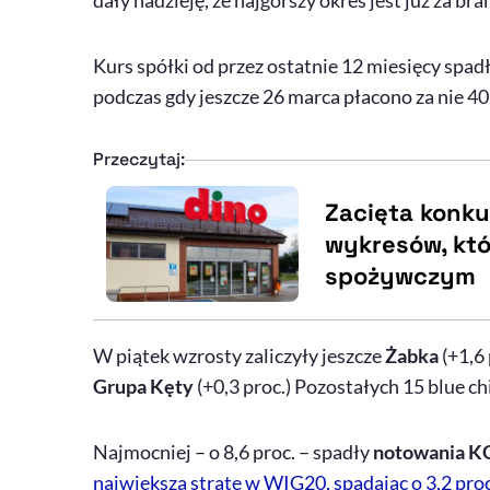
dały nadzieję, że najgorszy okres jest już za b
Kurs spółki od przez ostatnie 12 miesięcy spadł
podczas gdy jeszcze 26 marca płacono za nie 40,
Przeczytaj:
Zacięta konku
wykresów, któ
spożywczym
W piątek wzrosty zaliczyły jeszcze
Żabka
(+1,6 
Grupa Kęty
(+0,3 proc.) Pozostałych 15
blue
ch
Najmocniej – o 8,6 proc. – spadły
notowania 
największą stratę w WIG20, spadając o 3,2 pro