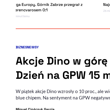
 Europy. Górnik Zabrze przegrał z
Najważniejsze
encvarosem 0:1
26 minut temu
ut temu
BIZNES
NEWSY
Kategorie artykułu:
Akcje Dino w górę
Dzień na GPW 15 m
W piątek akcje Dino wzrosły o 10 proc., ale 
blue chipem. Na sentyment na GPW negatywn
- autor artykułu - profil
Miguel Ciołczyk Garcia