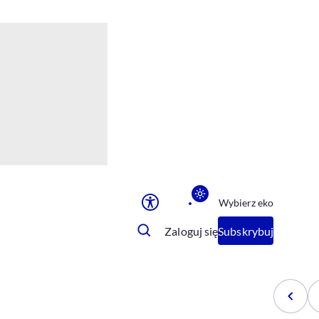
Ułatwienia dostępu
Rozmiar tekstu
Rozmiar tekstu
Rozmiar tekstu
Rozmiar tekstu
Normalny
Duży
Bardzo duży
Opcje wyświetlania
Wybierz eko
Podkreślenie linków
Zatrzymanie animacji
Zaloguj się
Subskrybuj
Odcienie szarości
Ułatwienie czytania