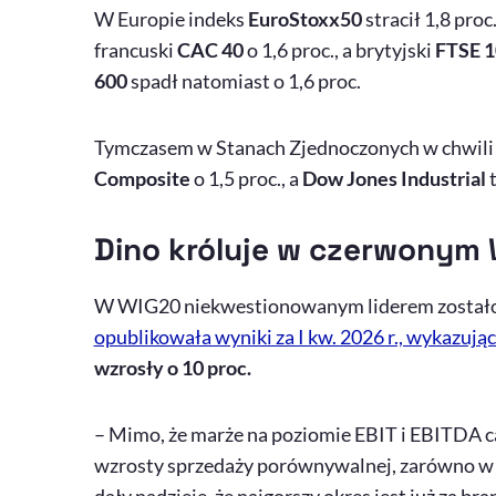
W Europie indeks
EuroStoxx50
stracił 1,8 proc
francuski
CAC 40
o 1,6 proc., a brytyjski
FTSE 1
600
spadł natomiast o 1,6 proc.
Tymczasem w Stanach Zjednoczonych w chwili 
Composite
o 1,5 proc., a
Dow Jones Industrial
t
Dino króluje w czerwonym
W WIG20 niekwestionowanym liderem zostało
opublikowała wyniki za I kw. 2026 r., wykazują
wzrosły o 10 proc.
– Mimo, że marże na poziomie EBIT i EBITDA cał
wzrosty sprzedaży porównywalnej, zarówno w odn