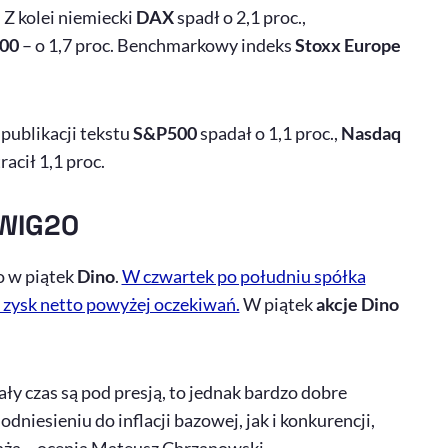
. Z kolei niemiecki
DAX
spadł o 2,1 proc.,
00
– o 1,7 proc. Benchmarkowy indeks
Stoxx Europe
publikacji tekstu
S&P500
spadał o 1,1 proc.,
Nasdaq
racił 1,1 proc.
 WIG20
 w piątek
Dino
.
W czwartek po południu spółka
c zysk netto powyżej oczekiwań.
W piątek
akcje Dino
y czas są pod presją, to jednak bardzo dobre
iesieniu do inflacji bazowej, jak i konkurencji,