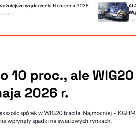
 wydarzenia 6 sierpnia 2026
AI Act, czyli 
Wyjaśniamy, c
1 godzinę temu
 o 10 proc., ale WIG2
aja 2026 r.
większość spółek w WIG20 traciła. Najmocniej – KGHM,
ie wpłynęły spadki na światowych rynkach.