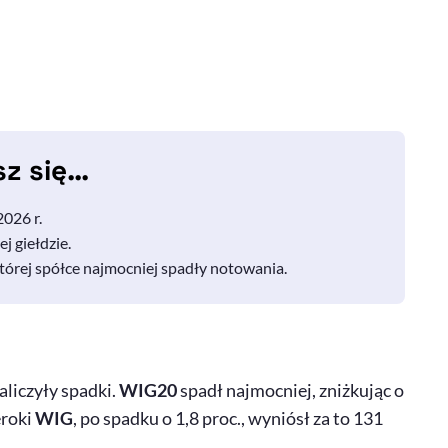
sz się…
026 r.
j giełdzie.
tórej spółce najmocniej spadły notowania.
liczyły spadki.
WIG20
spadł najmocniej, zniżkując o
eroki
WIG
, po spadku o 1,8 proc., wyniósł za to 131