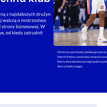
dną z najsłabszych drużyn
ej walczą o mistrzostwo
d strony biznesowej. W
e, od kiedy zatrudnił
Od strony sportowej zaskakujące jest 
Detroit Pistons zaszła bez zmiany trzon
którzy dwa lata temu przegrywali na pot
Storry/Getty Images