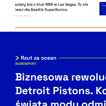
cięty bój o klub NBA w Las Vegas. To złe
eści dla Seattle SuperSonics
inuty temu
Rzut za ocean
BIZNES
SPORT
Kategorie artykułu:
Biznesowa rewolu
Detroit Pistons. K
świata mody odmi