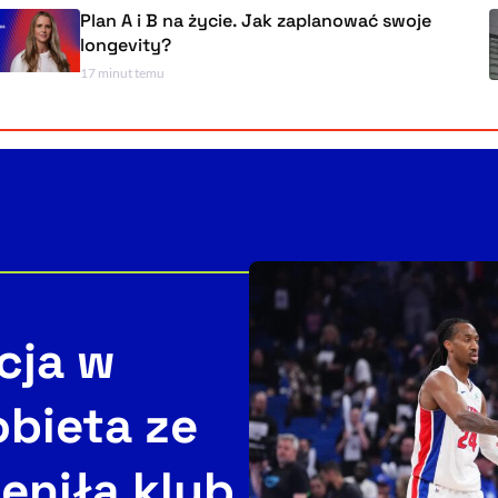
Plan A i B na życie. Jak zaplanować swoje
longevity?
17 minut temu
cja w
obieta ze
eniła klub