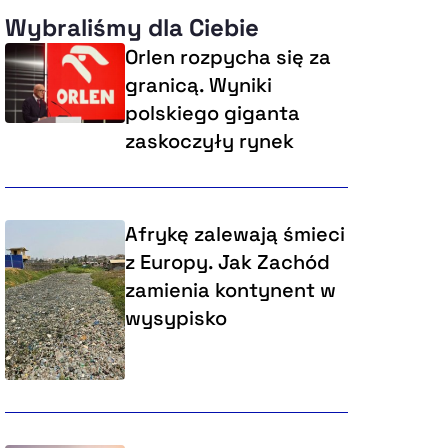
Wybraliśmy dla Ciebie
Orlen rozpycha się za
granicą. Wyniki
polskiego giganta
zaskoczyły rynek
Afrykę zalewają śmieci
z Europy. Jak Zachód
zamienia kontynent w
wysypisko