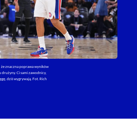
to, że znaczna poprawa wyników
u drużyny. Ci sami zawodnicy,
ęgę, dziś wygrywają. Fot. Rich