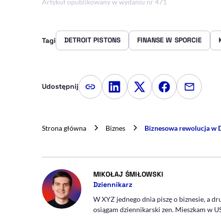
Artykuł opublikowany w wydaniu nr 471
DETROIT PISTONS
FINANSE W SPORCIE
Tagi
Udostępnij
Kopiuj link artykułu
Udostępnij na LinkedIn
Udostępnij na Twitte
Udostępnij na
Udostępn
Strona główna
Biznes
Biznesowa rewolucja w D
- AUTOR ARTYKUŁ
MIKOŁAJ ŚMIŁOWSKI
Dziennikarz
W XYZ jednego dnia piszę o biznesie, a dru
osiągam dziennikarski zen. Mieszkam w US