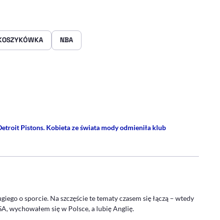
KOSZYKÓWKA
NBA
rze
 Facebooku
ij przez e-mail
etroit Pistons. Kobieta ze świata mody odmieniła klub
U - PROFIL
giego o sporcie. Na szczęście te tematy czasem się łączą – wtedy
A, wychowałem się w Polsce, a lubię Anglię.