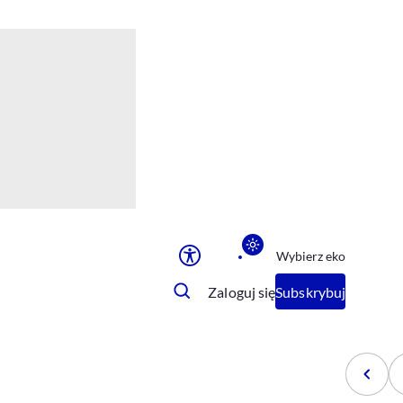
Ułatwienia dostępu
Rozmiar tekstu
Rozmiar tekstu
Rozmiar tekstu
Rozmiar tekstu
Normalny
Duży
Bardzo duży
Opcje wyświetlania
Wybierz eko
Podkreślenie linków
Zatrzymanie animacji
Zaloguj się
Subskrybuj
Odcienie szarości
Ułatwienie czytania