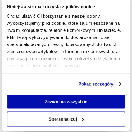
naczelnego portalu Obserwator Finansowy. Przez
Niniejsza strona korzysta z plików cookie
5 lat kierowałam działem wywiadów, analiz i
Chcąc ułatwić Ci korzystanie z naszej strony
raportów w 300Gospodarka gdzie publikowałam
wykorzystujemy pliki cookie, które są umieszczane na
przekrojowe rozmowy z ekspertami z bardzo wielu
dziedzin. Żegluję - życie na wietrze i wodzie, dając
Twoim komputerze, telefonie komórkowym lub tablecie.
ogrom radości, uczy jednocześnie dyscypliny i
Pliki te są wykorzystywane do dostarczania Tobie
pokory.
spersonalizowanych treści, dopasowanych do Twoich
zainteresowań artykułów i informacji reklamowych oraz
katarzyna.mokrzycka@xyz.pl
pomagają nam zrozumieć Twoje potrzeby i dzięki temu
doskonalić funkcjonalności serwisu.
Część z plików jest niezbędna do prawidłowego działania
Pokaż szczegóły
serwisu i jego funkcjonalności.
Jeżeli nie wyrażasz zgody na zapisywanie plików cookie,
możesz łatwo zarządzać swoimi uprawnieniami, np. we
Zezwól na wszystkie
własnej przeglądarce internetowej lub po wybraniu opcji
Zarządzaj cookie.
Spersonalizuj
Szczegółowe informacje na ten temat znajdziesz w