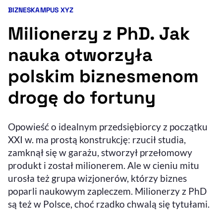
BIZNES
KAMPUS XYZ
Kategorie artykułu:
Resetuj opcje
Milionerzy z PhD. Jak
Ułatwienia dostępności wspierają:
nauka otworzyła
polskim biznesmenom
drogę do fortuny
Opowieść o idealnym przedsiębiorcy z początku
XXI w. ma prostą konstrukcję: rzucił studia,
, otwiera się w nowym 
Sprawdź, jak i dlaczego zwiększamy dostępność
zamknął się w garażu, stworzył przełomowy
produkt i został milionerem. Ale w cieniu mitu
urosła też grupa wizjonerów, którzy biznes
, otwiera się w nowym oknie
Zgłoś problem
Deklaracja dostępności
, otwiera się w no
poparli naukowym zapleczem. Milionerzy z PhD
są też w Polsce, choć rzadko chwalą się tytułami.