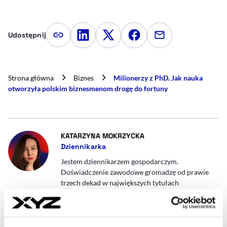
Udostępnij
Kopiuj link artykułu
Udostępnij na LinkedIn
Udostępnij na Twitterze
Udostępnij na Faceboo
Udostępnij przez
Strona główna
Biznes
Milionerzy z PhD. Jak nauka
otworzyła polskim biznesmenom drogę do fortuny
- AUTOR ARTYKUŁU - PR
KATARZYNA MOKRZYCKA
Dziennikarka
Jestem dziennikarzem gospodarczym.
Doświadczenie zawodowe gromadzę od prawie
trzech dekad w największych tytułach
biznesowych. Byłam reporterem w Pulsie Biznesu,
zastępcą kierownika działu ekonomicznego w
Dzienniku Gazecie Prawnej, szefem działu biznes
w tygodniku Wprost, zastępcą redaktora