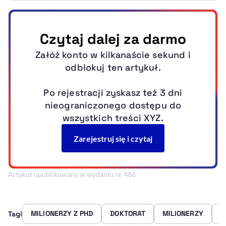
Artykuł opublikowany w wydaniu nr 486
MILIONERZY Z PHD
DOKTORAT
MILIONERZY
N
Tagi