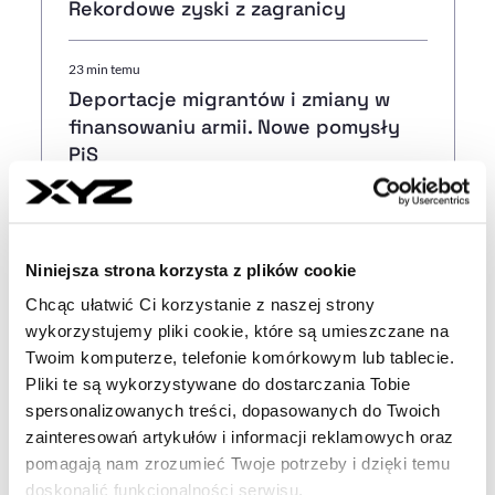
Rekordowe zyski z zagranicy
23 min temu
Deportacje migrantów i zmiany w
finansowaniu armii. Nowe pomysły
PiS
37 min temu
NASA Capital zainwestuje w polskie
Niniejsza strona korzysta z plików cookie
nieruchomości. Fundusz debiutuje
na rynku
Chcąc ułatwić Ci korzystanie z naszej strony
wykorzystujemy pliki cookie, które są umieszczane na
Twoim komputerze, telefonie komórkowym lub tablecie.
18:12
Pliki te są wykorzystywane do dostarczania Tobie
Orlen zwiększa zyski, zwłaszcza poza
spersonalizowanych treści, dopasowanych do Twoich
Polską. Rekordowe stacje
zainteresowań artykułów i informacji reklamowych oraz
benzynowe
pomagają nam zrozumieć Twoje potrzeby i dzięki temu
doskonalić funkcjonalności serwisu.