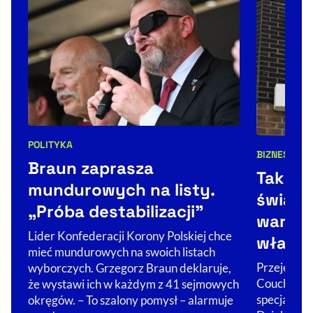
POLITYKA
Kategorie artykułu:
BIZNES
ŚWIA
Kategorie 
Braun zaprasza
Tak Co
mundurowych na listy.
świat. 
„Próba destabilizacji”
warto 
Lider Konfederacji Korony Polskiej chce
właści
mieć mundurowych na swoich listach
Przejęcie Ż
wyborczych. Grzegorz Braun deklaruje,
Couche-Tar
że wystawi ich w każdym z 41 sejmowych
specjalizuj
okręgów. – To szalony pomysł – alarmuje