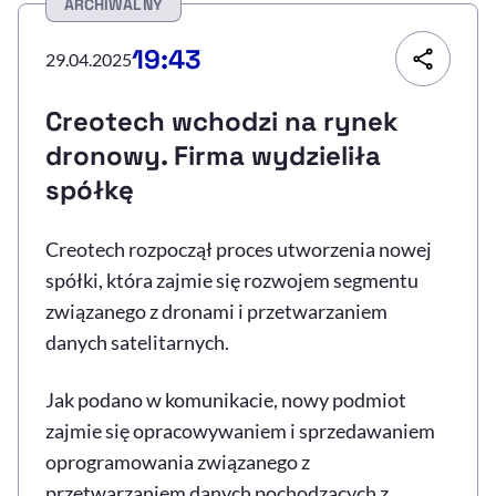
ARCHIWALNY
Resetuj opcje
19:43
29.04.2025
Ułatwienia dostępności wspierają:
Creotech wchodzi na rynek
dronowy. Firma wydzieliła
spółkę
Creotech rozpoczął proces utworzenia nowej
spółki, która zajmie się rozwojem segmentu
związanego z dronami i przetwarzaniem
, otwiera się w nowym 
Sprawdź, jak i dlaczego zwiększamy dostępność
danych satelitarnych.
Jak podano w komunikacie, nowy podmiot
, otwiera się w nowym oknie
Zgłoś problem
Deklaracja dostępności
, otwiera się w no
zajmie się opracowywaniem i sprzedawaniem
oprogramowania związanego z
przetwarzaniem danych pochodzących z