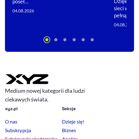
Dzięki nim 
poseł…
sieci w glo
04.08.2026
pełną…
04.08.2026
Medium nowej kategorii dla ludzi
ciekawych świata.
xyz.pl
Sekcje
O nas
Dzieje się!
Subskrypcja
Biznes
Subskrypcja akademicka
Analizy