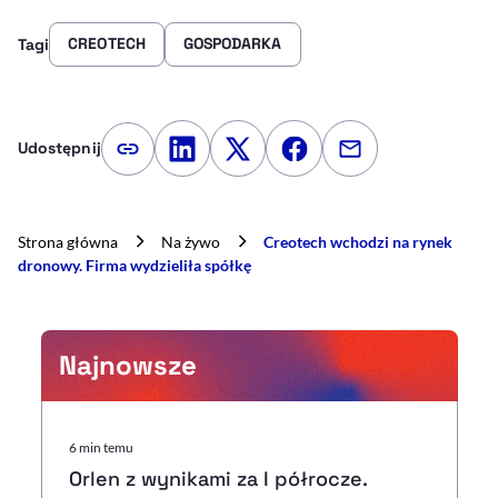
CREOTECH
GOSPODARKA
Tagi
Udostępnij
Kopiuj link artykułu
Udostępnij na LinkedIn
Udostępnij na Twitterze
Udostępnij na Faceboo
Udostępnij przez
Strona główna
Na żywo
Creotech wchodzi na rynek
dronowy. Firma wydzieliła spółkę
Najnowsze
6 min temu
Orlen z wynikami za I półrocze.