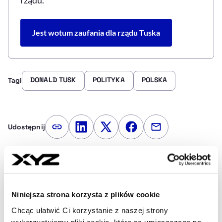
Jest wotum zaufania dla rządu Tuska
DONALD TUSK
POLITYKA
POLSKA
Tagi
Udostępnij
Kopiuj link artykułu
Udostępnij na LinkedIn
Udostępnij na Twitterze
Udostępnij na Faceboo
Udostępnij przez
Strona główna
Na żywo
Donald Tusk: Obywatele mają
prawo mieć pewność, że ich głosy zostały policzone
Niniejsza strona korzysta z plików cookie
Chcąc ułatwić Ci korzystanie z naszej strony
wykorzystujemy pliki cookie, które są umieszczane na