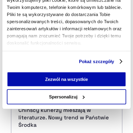
Najnowsze
Twoim komputerze, telefonie komórkowym lub tablecie.
Pliki te są wykorzystywane do dostarczania Tobie
spersonalizowanych treści, dopasowanych do Twoich
33 min temu
zainteresowań artykułów i informacji reklamowych oraz
USA: Zgoda senatu na finansowanie
pomagają nam zrozumieć Twoje potrzeby i dzięki temu
instytucji federalnych, by uniknąć
doskonalić funkcjonalności serwisu.
paraliżu rządu
Część z plików jest niezbędna do prawidłowego działania
Pokaż szczegóły
09:21
serwisu i jego funkcjonalności.
Iran stawia warunki otwarcia
Jeżeli nie wyrażasz zgody na zapisywanie plików cookie,
cieśniny Ormuz. USA musiałyby
możesz łatwo zarządzać swoimi uprawnieniami, np. we
Zezwól na wszystkie
wypłacić odszkodowania
własnej przeglądarce internetowej lub po wybraniu opcji
Zarządzaj cookie.
Spersonalizuj
05:50
Szczegółowe informacje na ten temat znajdziesz w
Chińscy kurierzy mieszają w
naszej
Polityce Prywatności
.
literaturze. Nowy trend w Państwie
Środka