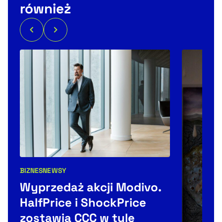
również
BIZNES
NEWSY
Kategorie artykułu:
Wyprzedaż akcji Modivo.
HalfPrice i ShockPrice
zostawią CCC w tyle