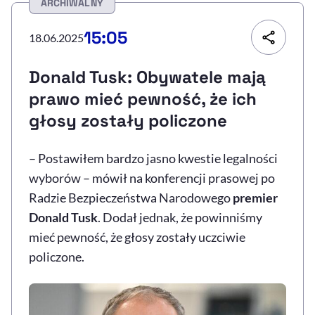
ARCHIWALNY
Resetuj opcje
15:05
18.06.2025
Ułatwienia dostępności wspierają:
Donald Tusk: Obywatele mają
prawo mieć pewność, że ich
głosy zostały policzone
– Postawiłem bardzo jasno kwestie legalności
wyborów – mówił na konferencji prasowej po
Radzie Bezpieczeństwa Narodowego
premier
, otwiera się w nowym 
Sprawdź, jak i dlaczego zwiększamy dostępność
Donald Tusk
. Dodał jednak, że powinniśmy
mieć pewność, że głosy zostały uczciwie
policzone.
, otwiera się w nowym oknie
Zgłoś problem
Deklaracja dostępności
, otwiera się w no