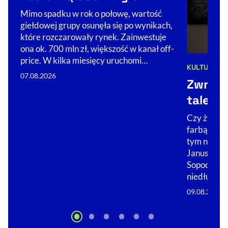
Mimo spadku w rok o połowę, wartość
giełdowej grupy osunęła się po wynikach,
które rozczarowały rynek. Zainwestuje
ona ok. 700 mln zł, większość w kanał off-
price. W kilka miesięcy uruchomi…
KULTURA
Kategorie 
07.08.2026
Zwróćc
talent
Czy żywica
farbą? Ocz
tym na wys
Janusza w 
Sopocie. Z
niedługo…
09.08.2026